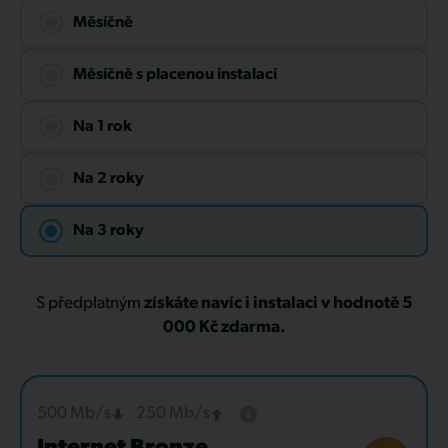
Měsíčně
Měsíčně s placenou instalací
Na 1 rok
Na 2 roky
Na 3 roky
S předplatným
získáte navíc i instalaci v hodnotě 5
000 Kč zdarma.
500 Mb/s
250 Mb/s