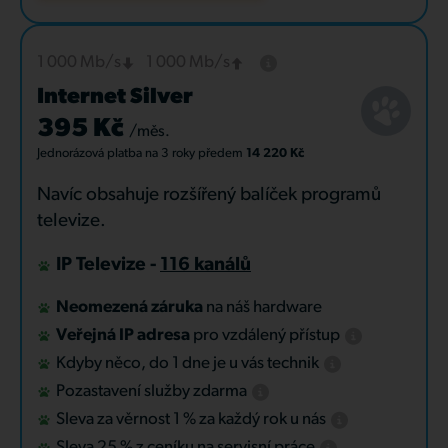
1 000 Mb/s
1 000 Mb/s
Internet Silver
395 Kč
/měs.
Jednorázová platba
na 3 roky
předem
14 220 Kč
Navíc obsahuje rozšířený balíček programů
televize.
IP Televize -
116 kanálů
Neomezená záruka
na náš hardware
Veřejná IP adresa
pro vzdálený přístup
Kdyby něco, do 1 dne je u vás technik
Pozastavení služby zdarma
Sleva za věrnost 1 % za každý rok u nás
Sleva 25 % z ceníku na servisní práce