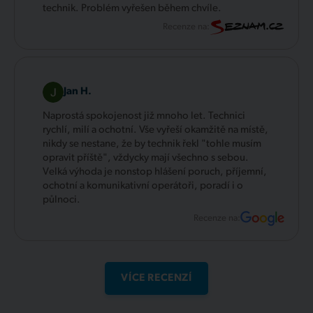
technik. Problém vyřešen během chvíle.
Recenze na:
Jan H.
Naprostá spokojenost již mnoho let. Technici
rychlí, milí a ochotní. Vše vyřeší okamžitě na místě,
nikdy se nestane, že by technik řekl "tohle musím
opravit příště", vždycky mají všechno s sebou.
Velká výhoda je nonstop hlášení poruch, příjemní,
ochotní a komunikativní operátoři, poradí i o
půlnoci.
Recenze na:
VÍCE RECENZÍ