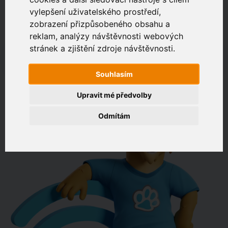
vylepšení uživatelského prostředí,
zobrazení přizpůsobeného obsahu a
Zákaznický portál
Jak rychlé je připojení na vaší adrese?
reklam, analýzy návštěvnosti webových
stránek a zjištění zdroje návštěvnosti.
např. Jeníkovská 940, Čáslav
Souhlasím
OVĚŘIT DOSTUPNOST
Upravit mé předvolby
Odmítám