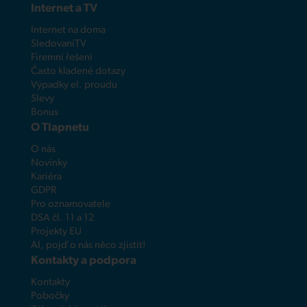
Internet a TV
Internet na doma
SledovaniTV
Firemní řešení
Často kladené dotazy
Výpadky el. proudu
Slevy
Bonus
O Tlapnetu
O nás
Novinky
Kariéra
GDPR
Pro oznamovatele
DSA čl. 11 a 12
Projekty EU
AI, pojď o nás něco zjistit!
Kontakty a podpora
Kontakty
Pobočky