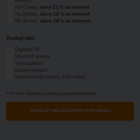
Měsíční
Na 12 měs.
sleva 22 % na internet
Na 24 měs.
sleva 28 % na internet
Na 36 měs.
sleva 38 % na internet
Zvažuji také
Digitální TV
Vlastní IP adresu
Vyšší upload
Expres instalaci
Mobilní tarify (volání, SMS i data)
Vaše údaje
chráníme a nikomu cizímu nepředáváme
.
ODESLAT NEZÁVAZNOU POPTÁVKU