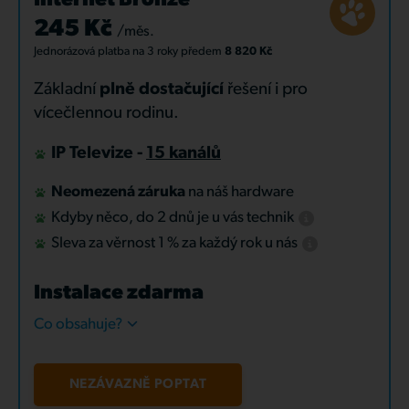
Internet Bronze
245 Kč
/měs.
Jednorázová platba
na 3 roky
předem
8 820 Kč
Základní
plně dostačující
řešení i pro
vícečlennou rodinu.
IP Televize -
15 kanálů
Neomezená záruka
na náš hardware
Kdyby něco, do 2 dnů je u vás technik
Sleva za věrnost 1 % za každý rok u nás
Instalace zdarma
Co obsahuje?
NEZÁVAZNĚ POPTAT