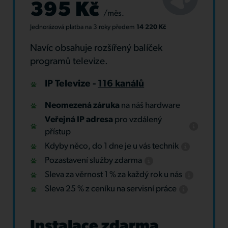
395 Kč
/měs.
Jednorázová platba
na 3 roky
předem
14 220 Kč
Navíc obsahuje rozšířený balíček
programů televize.
IP Televize -
116 kanálů
Neomezená záruka
na náš hardware
Veřejná IP adresa
pro vzdálený
přístup
Kdyby něco, do 1 dne je u vás technik
Pozastavení služby zdarma
Sleva za věrnost 1 % za každý rok u nás
Sleva 25 % z ceníku na servisní práce
Instalace zdarma