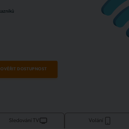
kazníků
OVĚŘIT DOSTUPNOST
Sledování TV
Volání