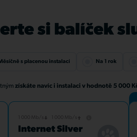
rte si balíček s
Měsíčně s placenou instalací
Na 1 rok
atným
získáte navíc i instalaci v hodnotě 5 000 
1 000 Mb/s
1 000 Mb/s
Internet Silver