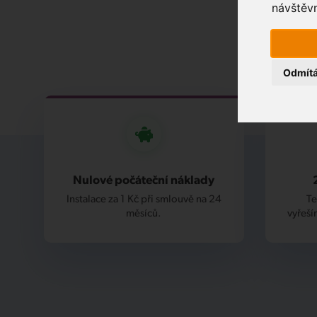
návštěvn
Odmít
Nulové počáteční náklady
Instalace za 1 Kč při smlouvě na 24
Te
měsíců.
vyřeší