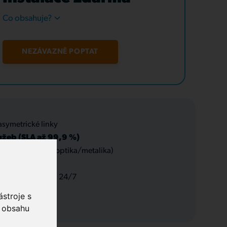
Co obsahuje?
NEZÁVAZNĚ POPTAT
asymetrické linky
užeb (SLA až 99,9 %)
 datové rozvody (optika/metalika)
 a servis, podpora 24/7
stroje s
o obsahu