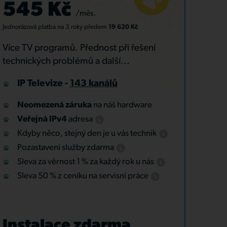
545 Kč
/měs.
Jednorázová platba
na 3 roky
předem
19 620 Kč
Více TV programů. Přednost při řešení
technických problémů a další...
IP Televize -
143 kanálů
Neomezená záruka
na náš hardware
Veřejná IPv4
adresa
Kdyby něco, stejný den je u vás technik
Pozastavení služby zdarma
Sleva za věrnost 1 % za každý rok u nás
Sleva 50 % z ceníku na servisní práce
Instalace zdarma