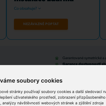
Co obsahuje?
NEZÁVAZNĚ POPTAT
Garantované symetrické a 
Garance dostupnosti sl
u
Optické přípojky a interní
Zabezpečovací systémy
íváme soubory cookies
IT outsourcing, správa sítí
Služby call centra
ové stránky používají soubory cookies a další sledovací ná
lepšení uživatelského prostředí, zobrazení přizpůsobenéh
, analýzy návštěvnosti webových stránek a zjištění zdroje