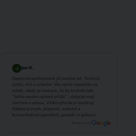
.
Jan H.
Naprostá spokojenost již mnoho let. Technici
rychlí, milí a ochotní. Vše vyřeší okamžitě na
místě, nikdy se nestane, že by technik řekl
"tohle musím opravit příště", vždycky mají
všechno s sebou. Velká výhoda je nonstop
hlášení poruch, příjemní, ochotní a
komunikativní operátoři, poradí i o půlnoci.
Recenze na: