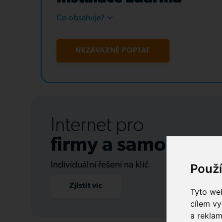
Co obsahuje?
NEZÁVAZNĚ POPTAT
Internet pro
firmy a samospráv
Individuální řešení na klíč
Použ
Zjistit víc
Tyto web
cílem vy
a reklam