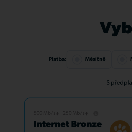
Vybe
Měsíčně
Platba:
S předpl
500 Mb/s
250 Mb/s
Internet Bronze