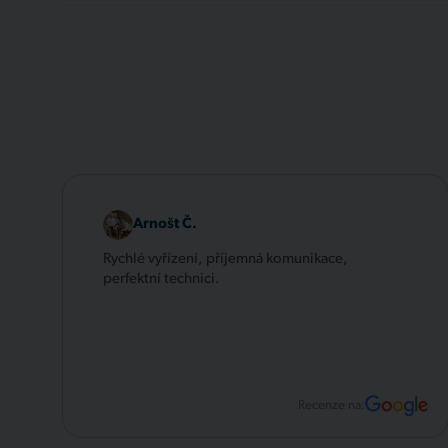
Arnošt Č.
Rychlé vyřízení, příjemná komunikace,
perfektní technici.
Recenze na: