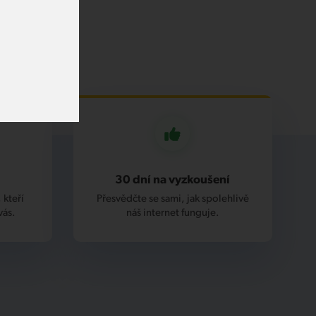
30 dní na vyzkoušení
 kteří
Přesvědčte se sami, jak spolehlivě
vás.
náš internet funguje.