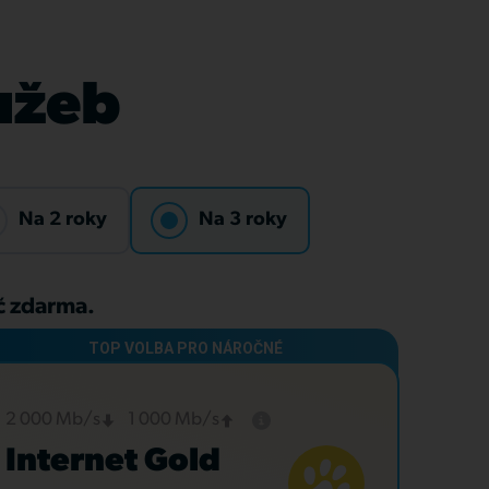
lužeb
Na 2 roky
Na 3 roky
Kč zdarma.
2 000 Mb/s
1 000 Mb/s
Internet Gold