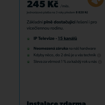
245 Kč
/měs.
Jednorázová platba
na 3 roky
předem
8 820 Kč
Základní
plně dostačující
řešení i pro
vícečlennou rodinu.
IP Televize -
15 kanálů
Neomezená záruka
na náš hardware
Kdyby něco, do 2 dnů je u vás technik
Sleva za věrnost 1 % za každý rok u nás
Instalace zdarma