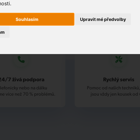
osti.
Souhlasím
Upravit mé předvolby
ám
24/7 živá podpora
Rychlý servis
lefonicky nebo na dálku
Pomoc od našich techniků,
me více než 70 % problémů.
jsou vždy jen kousek od 