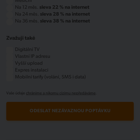
Měsíční
Na 12 měs.
sleva 22 % na internet
Na 24 měs.
sleva 28 % na internet
Na 36 měs.
sleva 38 % na internet
Zvažuji také
Digitální TV
Vlastní IP adresu
Vyšší upload
Expres instalaci
Mobilní tarify (volání, SMS i data)
Vaše údaje
chráníme a nikomu cizímu nepředáváme
.
ODESLAT NEZÁVAZNOU POPTÁVKU