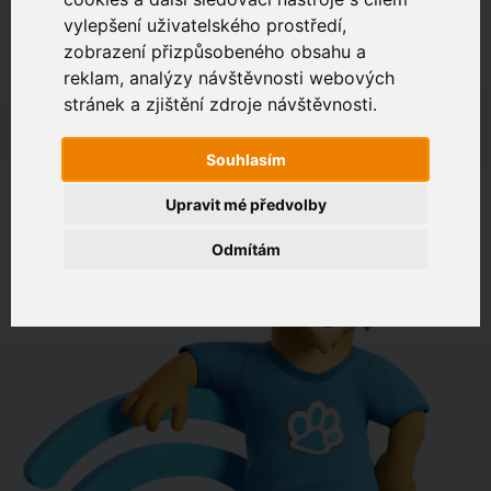
vylepšení uživatelského prostředí,
zobrazení přizpůsobeného obsahu a
Zákaznický portál
Jak rychlé je připojení na vaší adrese?
reklam, analýzy návštěvnosti webových
stránek a zjištění zdroje návštěvnosti.
např. Jeníkovská 940, Čáslav
Souhlasím
OVĚŘIT DOSTUPNOST
Upravit mé předvolby
Odmítám