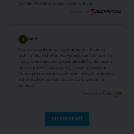
technik. Problém vyřešen během chvíle.
Recenze na:
Jan H.
Naprostá spokojenost již mnoho let. Technici
rychlí, milí a ochotní. Vše vyřeší okamžitě na místě,
nikdy se nestane, že by technik řekl "tohle musím
opravit příště", vždycky mají všechno s sebou.
Velká výhoda je nonstop hlášení poruch, příjemní,
ochotní a komunikativní operátoři, poradí i o
půlnoci.
Recenze na:
VÍCE RECENZÍ