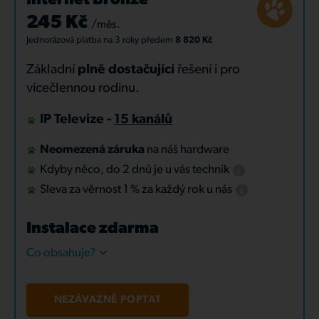
Internet Bronze
245 Kč
/měs.
Jednorázová platba
na 3 roky
předem
8 820 Kč
Základní
plně dostačující
řešení i pro
vícečlennou rodinu.
IP Televize -
15 kanálů
Neomezená záruka
na náš hardware
Kdyby něco, do 2 dnů je u vás technik
Sleva za věrnost 1 % za každý rok u nás
Instalace zdarma
Co obsahuje?
NEZÁVAZNĚ POPTAT