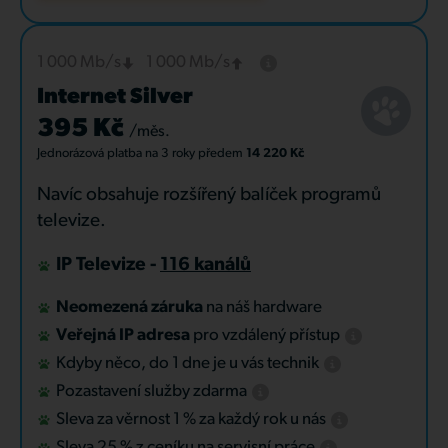
1 000 Mb/s
1 000 Mb/s
Internet Silver
395 Kč
/měs.
Jednorázová platba
na 3 roky
předem
14 220 Kč
Navíc obsahuje rozšířený balíček programů
televize.
IP Televize -
116 kanálů
Neomezená záruka
na náš hardware
Veřejná IP adresa
pro vzdálený přístup
Kdyby něco, do 1 dne je u vás technik
Pozastavení služby zdarma
Sleva za věrnost 1 % za každý rok u nás
Sleva 25 % z ceníku na servisní práce