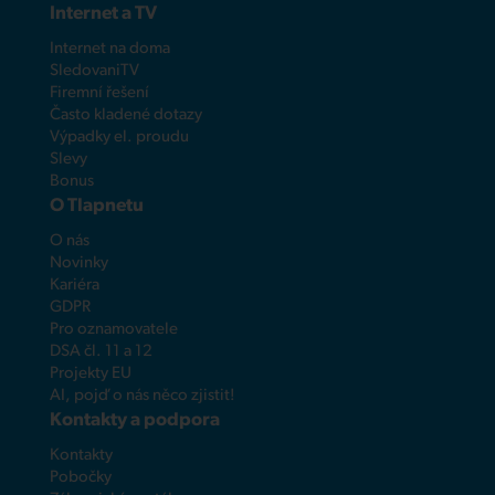
Internet a TV
Internet na doma
SledovaniTV
Firemní řešení
Často kladené dotazy
Výpadky el. proudu
Slevy
Bonus
O Tlapnetu
O nás
Novinky
Kariéra
GDPR
Pro oznamovatele
DSA čl. 11 a 12
Projekty EU
AI, pojď o nás něco zjistit!
Kontakty a podpora
Kontakty
Pobočky