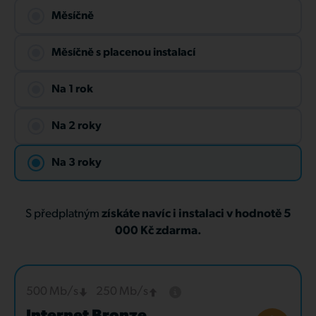
Měsíčně
Měsíčně s placenou instalací
Na 1 rok
Na 2 roky
Na 3 roky
S předplatným
získáte navíc i instalaci v hodnotě 5
000 Kč zdarma.
500 Mb/s
250 Mb/s