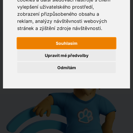
vylepšení uživatelského prostředí,
zobrazení přizpůsobeného obsahu a
Zákaznický portál
Jak rychlé je připojení na vaší adrese?
reklam, analýzy návštěvnosti webových
stránek a zjištění zdroje návštěvnosti.
např. Jeníkovská 940, Čáslav
Souhlasím
OVĚŘIT DOSTUPNOST
Upravit mé předvolby
Odmítám