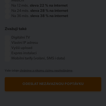
Měsíční
Na 12 měs.
sleva 22 % na internet
Na 24 měs.
sleva 28 % na internet
Na 36 měs.
sleva 38 % na internet
Zvažuji také
Digitální TV
Vlastní IP adresu
Vyšší upload
Expres instalaci
Mobilní tarify (volání, SMS i data)
Vaše údaje
chráníme a nikomu cizímu nepředáváme
.
ODESLAT NEZÁVAZNOU POPTÁVKU