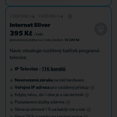
1 000 Mb/s
1 000 Mb/s
Internet Silver
395 Kč
/měs.
Jednorázová platba
na 3 roky
předem
14 220 Kč
Navíc obsahuje rozšířený balíček programů
televize.
IP Televize -
116 kanálů
Neomezená záruka
na náš hardware
Veřejná IP adresa
pro vzdálený přístup
Kdyby něco, do 1 dne je u vás technik
Pozastavení služby zdarma
Sleva za věrnost 1 % za každý rok u nás
Sleva 25 % z ceníku na servisní práce