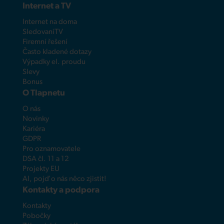
Internet a TV
Internet na doma
SledovaniTV
Firemní řešení
Často kladené dotazy
Výpadky el. proudu
Slevy
Bonus
O Tlapnetu
O nás
Novinky
Kariéra
GDPR
Pro oznamovatele
DSA čl. 11 a 12
Projekty EU
AI, pojď o nás něco zjistit!
Kontakty a podpora
Kontakty
Pobočky