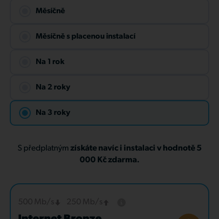
Měsíčně
Měsíčně s placenou instalací
Na 1 rok
Na 2 roky
Na 3 roky
S předplatným
získáte navíc i instalaci v hodnotě 5
000 Kč zdarma.
500 Mb/s
250 Mb/s