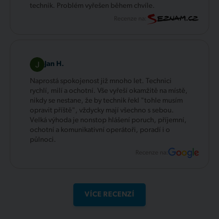
technik. Problém vyřešen během chvíle.
Recenze na:
Jan H.
Naprostá spokojenost již mnoho let. Technici
rychlí, milí a ochotní. Vše vyřeší okamžitě na místě,
nikdy se nestane, že by technik řekl "tohle musím
opravit příště", vždycky mají všechno s sebou.
Velká výhoda je nonstop hlášení poruch, příjemní,
ochotní a komunikativní operátoři, poradí i o
půlnoci.
Recenze na:
VÍCE RECENZÍ