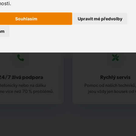
osti.
Souhlasím
Upravit mé předvolby
ám
24/7 živá podpora
Rychlý servis
lefonicky nebo na dálku
Pomoc od našich techniků,
me více než 70 % problémů.
jsou vždy jen kousek od 