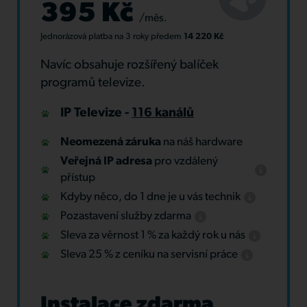
395 Kč
/měs.
Jednorázová platba
na 3 roky
předem
14 220 Kč
Navíc obsahuje rozšířený balíček
programů televize.
IP Televize -
116 kanálů
Neomezená záruka
na náš hardware
Veřejná IP adresa
pro vzdálený
přístup
Kdyby něco, do 1 dne je u vás technik
Pozastavení služby zdarma
Sleva za věrnost 1 % za každý rok u nás
Sleva 25 % z ceníku na servisní práce
Instalace zdarma