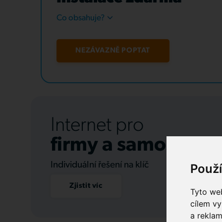
Co obsahuje?
NEZÁVAZNĚ POPTAT
Internet pro
firmy a samospráv
Individuální řešení na klíč
Použ
Zjistit víc
Tyto web
cílem vy
a reklam