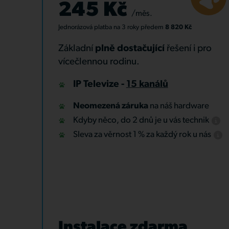
245 Kč
/měs.
Jednorázová platba
na 3 roky
předem
8 820 Kč
Základní
plně dostačující
řešení i pro
vícečlennou rodinu.
IP Televize -
15 kanálů
Neomezená záruka
na náš hardware
Kdyby něco, do 2 dnů je u vás technik
Sleva za věrnost 1 % za každý rok u nás
Instalace zdarma