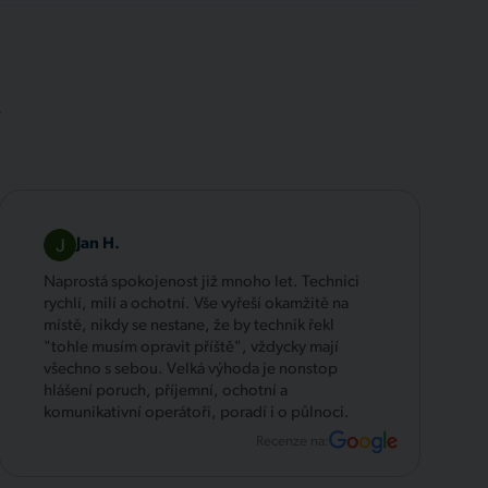
.
Jan H.
Naprostá spokojenost již mnoho let. Technici
rychlí, milí a ochotní. Vše vyřeší okamžitě na
místě, nikdy se nestane, že by technik řekl
"tohle musím opravit příště", vždycky mají
všechno s sebou. Velká výhoda je nonstop
hlášení poruch, příjemní, ochotní a
komunikativní operátoři, poradí i o půlnoci.
Recenze na: