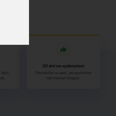
30 dní na vyzkoušení
 kteří
Přesvědčte se sami, jak spolehlivě
vás.
náš internet funguje.