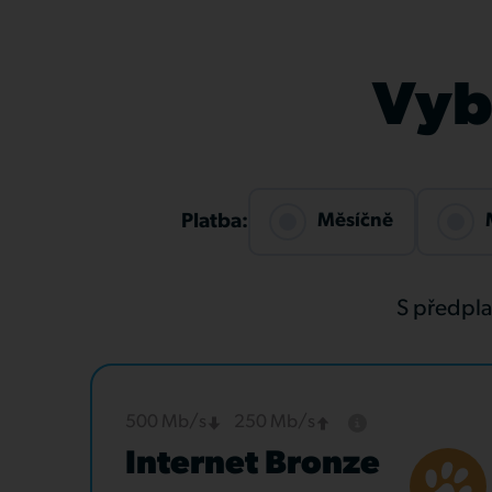
Vybe
Měsíčně
Platba:
S předpl
500 Mb/s
250 Mb/s
Internet Bronze