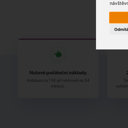
návštěvn
Odmít
Nulové počáteční náklady
Instalace za 1 Kč při smlouvě na 24
Te
měsíců.
vyřeší