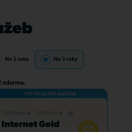
lužeb
Na 2 roky
Na 3 roky
Kč zdarma.
2 000 Mb/s
1 000 Mb/s
Internet Gold