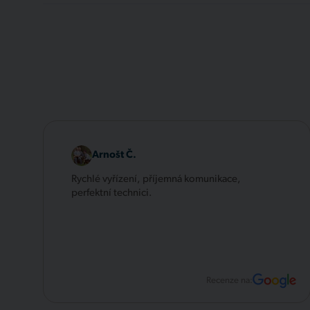
Arnošt Č.
Rychlé vyřízení, příjemná komunikace,
perfektní technici.
Recenze na: