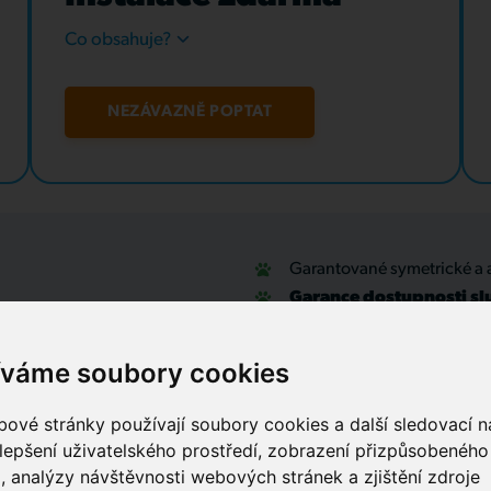
Co obsahuje?
NEZÁVAZNĚ POPTAT
Garantované symetrické a 
Garance dostupnosti sl
u
Optické přípojky a interní
Zabezpečovací systémy
íváme soubory cookies
IT outsourcing, správa sítí
Služby call centra
ové stránky používají soubory cookies a další sledovací ná
lepšení uživatelského prostředí, zobrazení přizpůsobenéh
, analýzy návštěvnosti webových stránek a zjištění zdroje