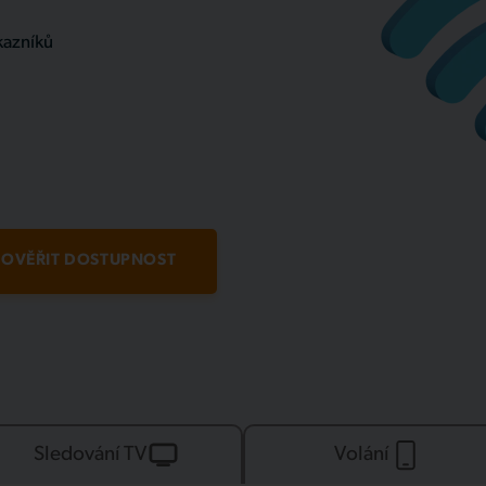
kazníků
OVĚŘIT DOSTUPNOST
Sledování TV
Volání