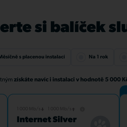
rte si balíček s
Měsíčně s placenou instalací
Na 1 rok
atným
získáte navíc i instalaci v hodnotě 5 000 
1 000 Mb/s
1 000 Mb/s
Internet Silver