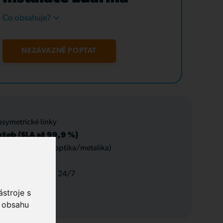
Co obsahuje?
NEZÁVAZNĚ POPTAT
asymetrické linky
užeb (SLA až 99,9 %)
 datové rozvody (optika/metalika)
 a servis, podpora 24/7
stroje s
o obsahu