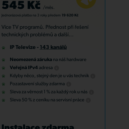
545 Kč
/měs.
Jednorázová platba
na 3 roky
předem
19 620 Kč
Více TV programů. Přednost při řešení
technických problémů a další...
IP Televize -
143 kanálů
Neomezená záruka
na náš hardware
Veřejná IPv4
adresa
Kdyby něco, stejný den je u vás technik
Pozastavení služby zdarma
Sleva za věrnost 1 % za každý rok u nás
Sleva 50 % z ceníku na servisní práce
Instalace zdarma