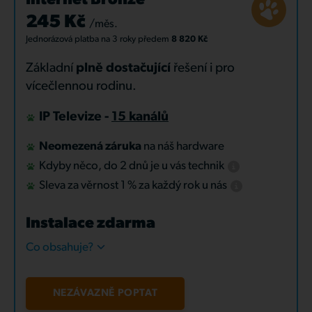
Internet Bronze
245 Kč
/měs.
Jednorázová platba
na 3 roky
předem
8 820 Kč
Základní
plně dostačující
řešení i pro
vícečlennou rodinu.
IP Televize -
15 kanálů
Neomezená záruka
na náš hardware
Kdyby něco, do 2 dnů je u vás technik
Sleva za věrnost 1 % za každý rok u nás
Instalace zdarma
Co obsahuje?
NEZÁVAZNĚ POPTAT