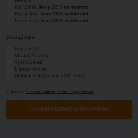
Měsíční
Na 12 měs.
sleva 22 % na internet
Na 24 měs.
sleva 28 % na internet
Na 36 měs.
sleva 38 % na internet
Zvažuji také
Digitální TV
Vlastní IP adresu
Vyšší upload
Expres instalaci
Mobilní tarify (volání, SMS i data)
Vaše údaje
chráníme a nikomu cizímu nepředáváme
.
ODESLAT NEZÁVAZNOU POPTÁVKU