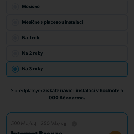
Měsíčně
Měsíčně s placenou instalací
Na 1 rok
Na 2 roky
Na 3 roky
S předplatným
získáte navíc i instalaci v hodnotě 5
000 Kč zdarma.
500 Mb/s
250 Mb/s