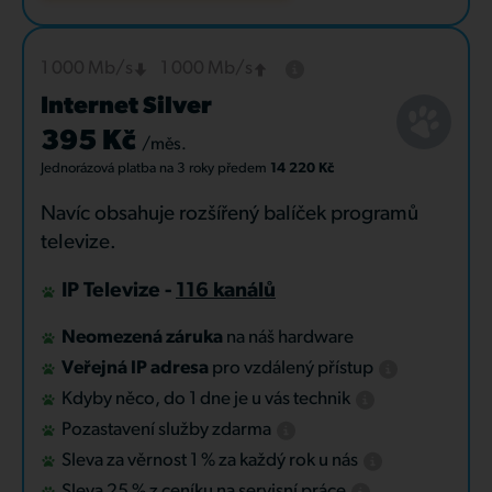
1 000 Mb/s
1 000 Mb/s
Internet Silver
395 Kč
/měs.
Jednorázová platba
na 3 roky
předem
14 220 Kč
Navíc obsahuje rozšířený balíček programů
televize.
IP Televize -
116 kanálů
Neomezená záruka
na náš hardware
Veřejná IP adresa
pro vzdálený přístup
Kdyby něco, do 1 dne je u vás technik
Pozastavení služby zdarma
Sleva za věrnost 1 % za každý rok u nás
Sleva 25 % z ceníku na servisní práce