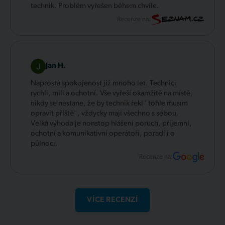
technik. Problém vyřešen během chvíle.
Recenze na:
Jan H.
Naprostá spokojenost již mnoho let. Technici
rychlí, milí a ochotní. Vše vyřeší okamžitě na místě,
nikdy se nestane, že by technik řekl "tohle musím
opravit příště", vždycky mají všechno s sebou.
Velká výhoda je nonstop hlášení poruch, příjemní,
ochotní a komunikativní operátoři, poradí i o
půlnoci.
Recenze na:
VÍCE RECENZÍ