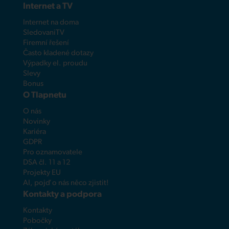
Internet a TV
Internet na doma
SledovaniTV
Firemní řešení
Často kladené dotazy
Výpadky el. proudu
Slevy
Bonus
O Tlapnetu
O nás
Novinky
Kariéra
GDPR
Pro oznamovatele
DSA čl. 11 a 12
Projekty EU
AI, pojď o nás něco zjistit!
Kontakty a podpora
Kontakty
Pobočky