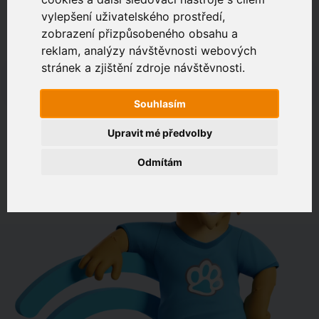
vylepšení uživatelského prostředí,
zobrazení přizpůsobeného obsahu a
Zákaznický portál
Jak rychlé je připojení na vaší adrese?
reklam, analýzy návštěvnosti webových
stránek a zjištění zdroje návštěvnosti.
např. Jeníkovská 940, Čáslav
Souhlasím
OVĚŘIT DOSTUPNOST
Upravit mé předvolby
Odmítám