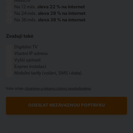
Měsíční
Na 12 měs.
sleva 22 % na internet
Na 24 měs.
sleva 28 % na internet
Na 36 měs.
sleva 38 % na internet
Zvažuji také
Digitální TV
Vlastní IP adresu
Vyšší upload
Expres instalaci
Mobilní tarify (volání, SMS i data)
Vaše údaje
chráníme a nikomu cizímu nepředáváme
.
ODESLAT NEZÁVAZNOU POPTÁVKU