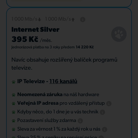
1 000 Mb/s
1 000 Mb/s
Internet Silver
395 Kč
/měs.
Jednorázová platba
na 3 roky
předem
14 220 Kč
Navíc obsahuje rozšířený balíček programů
televize.
IP Televize -
116 kanálů
Neomezená záruka
na náš hardware
Veřejná IP adresa
pro vzdálený přístup
Kdyby něco, do 1 dne je u vás technik
Pozastavení služby zdarma
Sleva za věrnost 1 % za každý rok u nás
Sleva 25 % z ceníku na servisní práce