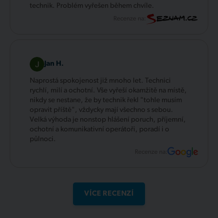
technik. Problém vyřešen během chvíle.
Recenze na:
Jan H.
Naprostá spokojenost již mnoho let. Technici
rychlí, milí a ochotní. Vše vyřeší okamžitě na místě,
nikdy se nestane, že by technik řekl "tohle musím
opravit příště", vždycky mají všechno s sebou.
Velká výhoda je nonstop hlášení poruch, příjemní,
ochotní a komunikativní operátoři, poradí i o
půlnoci.
Recenze na:
VÍCE RECENZÍ