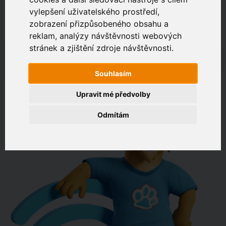
vylepšení uživatelského prostředí,
zobrazení přizpůsobeného obsahu a
Zákaznický portál
Jak rychlé je připojení na vaší adrese?
reklam, analýzy návštěvnosti webových
stránek a zjištění zdroje návštěvnosti.
např. Jeníkovská 940, Čáslav
Souhlasím
OVĚŘIT DOSTUPNOST
Upravit mé předvolby
Odmítám