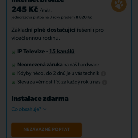
Internet Bronze
245 Kč
/měs.
Jednorázová platba
na 3 roky
předem
8 820 Kč
Základní
plně dostačující
řešení i pro
vícečlennou rodinu.
IP Televize -
15 kanálů
Neomezená záruka
na náš hardware
Kdyby něco, do 2 dnů je u vás technik
Sleva za věrnost 1 % za každý rok u nás
Instalace zdarma
Co obsahuje?
NEZÁVAZNĚ POPTAT