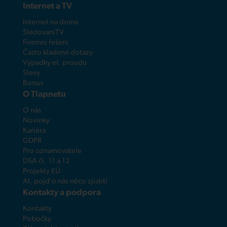
Internet a TV
Internet na doma
SledovaniTV
Firemní řešení
Často kladené dotazy
Výpadky el. proudu
Slevy
Bonus
O Tlapnetu
O nás
Novinky
Kariéra
GDPR
Pro oznamovatele
DSA čl. 11 a 12
Projekty EU
AI, pojď o nás něco zjistit!
Kontakty a podpora
Kontakty
Pobočky