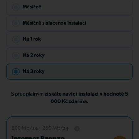
Měsíčně
Měsíčně s placenou instalací
Na 1 rok
Na 2 roky
Na 3 roky
S předplatným
získáte navíc i instalaci v hodnotě 5
000 Kč zdarma.
500 Mb/s
250 Mb/s