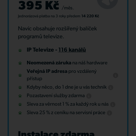
395 Kč
/měs.
Jednorázová platba
na 3 roky
předem
14 220 Kč
Navíc obsahuje rozšířený balíček
programů televize.
IP Televize -
116 kanálů
Neomezená záruka
na náš hardware
Veřejná IP adresa
pro vzdálený
přístup
Kdyby něco, do 1 dne je u vás technik
Pozastavení služby zdarma
Sleva za věrnost 1 % za každý rok u nás
Sleva 25 % z ceníku na servisní práce
Instalace zdarma