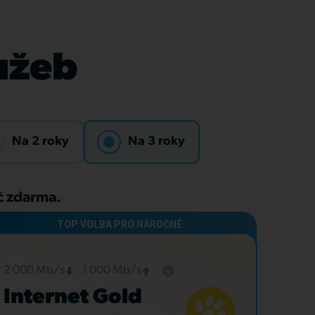
lužeb
Na 2 roky
Na 3 roky
Kč zdarma.
2 000 Mb/s
1 000 Mb/s
Internet Gold