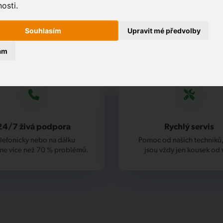
osti.
Souhlasím
Upravit mé předvolby
ám
24/7 živá podpora
Rychlý servis
lefonicky nebo na dálku
Pomoc od našich techniků,
me více než 70 % problémů.
jsou vždy jen kousek od 