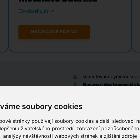
Co obsahuje?
NEZÁVAZNĚ POPTAT
Garantované symetrické a 
Garance dostupnosti sl
u
Optické přípojky a interní
Zabezpečovací systémy
íváme soubory cookies
IT outsourcing, správa sítí
Služby call centra
ové stránky používají soubory cookies a další sledovací ná
lepšení uživatelského prostředí, zobrazení přizpůsobenéh
, analýzy návštěvnosti webových stránek a zjištění zdroje