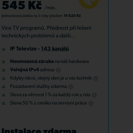
545 Kč
/měs.
Jednorázová platba
na 3 roky
předem
19 620 Kč
Více TV programů. Přednost při řešení
technických problémů a další...
IP Televize -
143 kanálů
Neomezená záruka
na náš hardware
Veřejná IPv4
adresa
Kdyby něco, stejný den je u vás technik
Pozastavení služby zdarma
Sleva za věrnost 1 % za každý rok u nás
Sleva 50 % z ceníku na servisní práce
Instalace zdarma