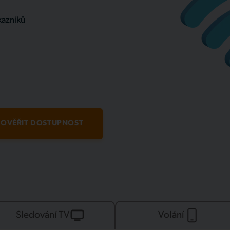
kazníků
OVĚŘIT DOSTUPNOST
Sledování TV
Volání