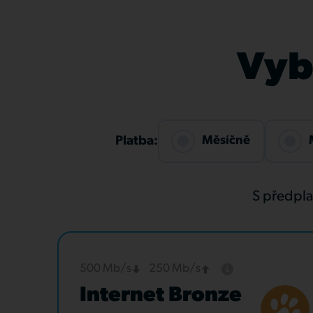
Vybe
Měsíčně
Platba:
S předpl
500 Mb/s
250 Mb/s
Internet Bronze