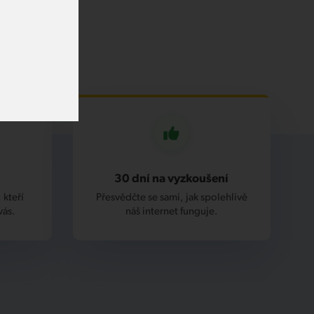
30 dní na vyzkoušení
 kteří
Přesvědčte se sami, jak spolehlivě
vás.
náš internet funguje.