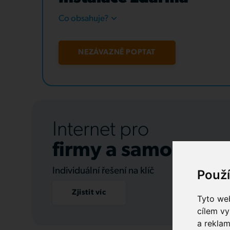
Co obsahuje?
NEZÁVAZNĚ POPTAT
Internet pro
firmy a samospráv
Individuální řešení na klíč
Použ
Zjistit víc
Tyto web
cílem vy
a reklam