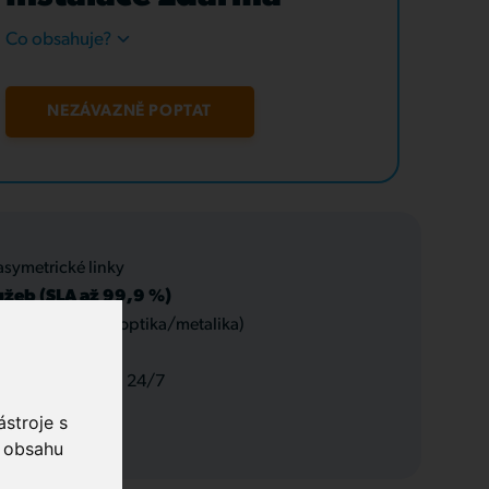
Co obsahuje?
NEZÁVAZNĚ POPTAT
asymetrické linky
užeb (SLA až 99,9 %)
 datové rozvody (optika/metalika)
 a servis, podpora 24/7
stroje s
o obsahu