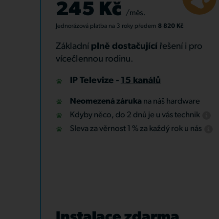
245 Kč
/měs.
Jednorázová platba
na 3 roky
předem
8 820 Kč
Základní
plně dostačující
řešení i pro
vícečlennou rodinu.
IP Televize -
15 kanálů
Neomezená záruka
na náš hardware
Kdyby něco, do 2 dnů je u vás technik
Sleva za věrnost 1 % za každý rok u nás
Instalace zdarma