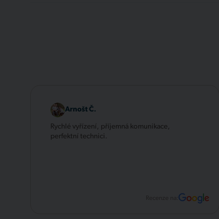
Arnošt Č.
Rychlé vyřízení, příjemná komunikace,
perfektní technici.
Recenze na: