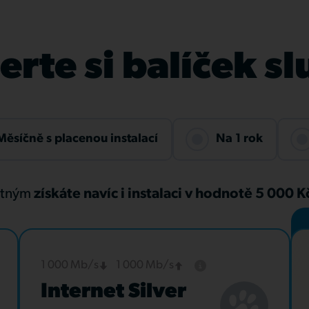
rte si balíček s
Měsíčně s placenou instalací
Na 1 rok
atným
získáte navíc i instalaci v hodnotě 5 000 
1 000 Mb/s
1 000 Mb/s
Internet Silver