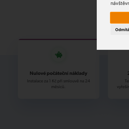
návštěvn
Odmít
Nulové počáteční náklady
Instalace za 1 Kč při smlouvě na 24
Te
měsíců.
vyřeší