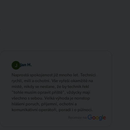
.
Jan H.
Naprostá spokojenost již mnoho let. Technici
rychlí, milí a ochotní. Vše vyřeší okamžitě na
místě, nikdy se nestane, že by technik řekl
"tohle musím opravit příště", vždycky mají
všechno s sebou. Velká výhoda je nonstop
hlášení poruch, příjemní, ochotní a
komunikativní operátoři, poradí i o půlnoci.
Recenze na: