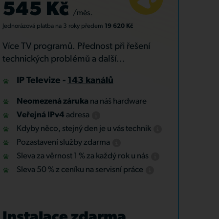
545 Kč
/měs.
Jednorázová platba
na 3 roky
předem
19 620 Kč
Více TV programů. Přednost při řešení
technických problémů a další...
IP Televize -
143 kanálů
Neomezená záruka
na náš hardware
Veřejná IPv4
adresa
Kdyby něco, stejný den je u vás technik
Pozastavení služby zdarma
Sleva za věrnost 1 % za každý rok u nás
Sleva 50 % z ceníku na servisní práce
Instalace zdarma