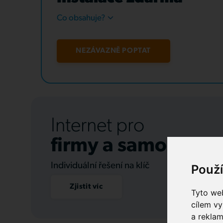
Co obsahuje?
NEZÁVAZNĚ POPTAT
Internet pro
firmy a samospráv
Individuální řešení na klíč
Použ
Zjistit víc
Tyto web
cílem vy
a reklam