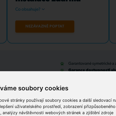
Co obsahuje?
NEZÁVAZNĚ POPTAT
Garantované symetrické a 
Garance dostupnosti sl
u
Optické přípojky a interní
Zabezpečovací systémy
íváme soubory cookies
IT outsourcing, správa sítí
Služby call centra
ové stránky používají soubory cookies a další sledovací ná
lepšení uživatelského prostředí, zobrazení přizpůsobenéh
, analýzy návštěvnosti webových stránek a zjištění zdroje