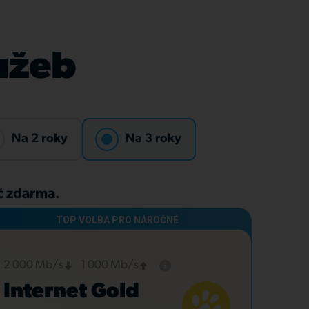
lužeb
Na 2 roky
Na 3 roky
Kč zdarma.
2 000 Mb/s
1 000 Mb/s
Internet Gold