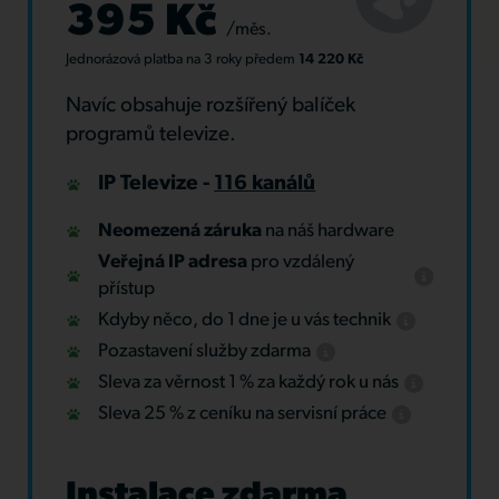
395 Kč
/měs.
Jednorázová platba
na 3 roky
předem
14 220 Kč
Navíc obsahuje rozšířený balíček
programů televize.
IP Televize -
116 kanálů
Neomezená záruka
na náš hardware
Veřejná IP adresa
pro vzdálený
přístup
Kdyby něco, do 1 dne je u vás technik
Pozastavení služby zdarma
Sleva za věrnost 1 % za každý rok u nás
Sleva 25 % z ceníku na servisní práce
Instalace zdarma