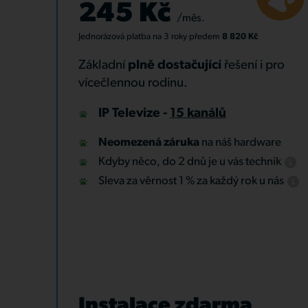
245 Kč
/měs.
Jednorázová platba
na 3 roky
předem
8 820 Kč
Základní
plně dostačující
řešení i pro
vícečlennou rodinu.
IP Televize -
15 kanálů
Neomezená záruka
na náš hardware
Kdyby něco, do 2 dnů je u vás technik
Sleva za věrnost 1 % za každý rok u nás
Instalace zdarma