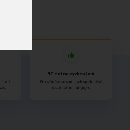
30 dní na vyzkoušení
 kteří
Přesvědčte se sami, jak spolehlivě
vás.
náš internet funguje.