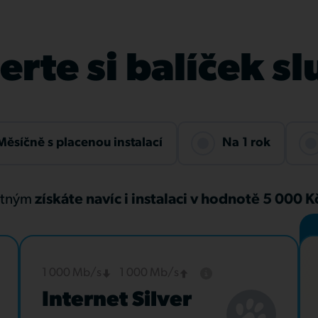
rte si balíček s
Měsíčně s placenou instalací
Na 1 rok
atným
získáte navíc i instalaci v hodnotě 5 000 
1 000 Mb/s
1 000 Mb/s
Internet Silver