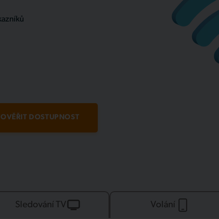
kazníků
OVĚŘIT DOSTUPNOST
Sledování TV
Volání