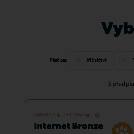
Vybe
Měsíčně
Platba:
S předpl
500 Mb/s
250 Mb/s
Internet Bronze