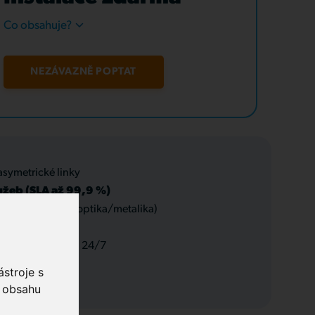
Co obsahuje?
NEZÁVAZNĚ POPTAT
asymetrické linky
užeb (SLA až 99,9 %)
 datové rozvody (optika/metalika)
 a servis, podpora 24/7
stroje s
o obsahu