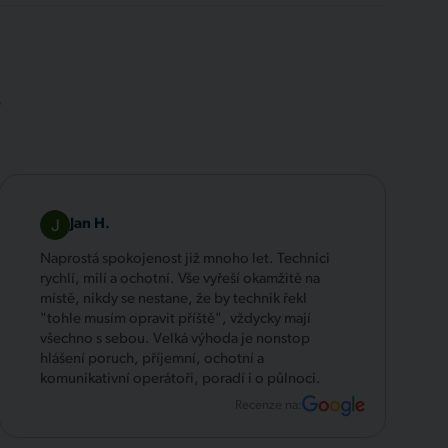
.
Jan H.
Naprostá spokojenost již mnoho let. Technici
rychlí, milí a ochotní. Vše vyřeší okamžitě na
místě, nikdy se nestane, že by technik řekl
"tohle musím opravit příště", vždycky mají
všechno s sebou. Velká výhoda je nonstop
hlášení poruch, příjemní, ochotní a
komunikativní operátoři, poradí i o půlnoci.
Recenze na: