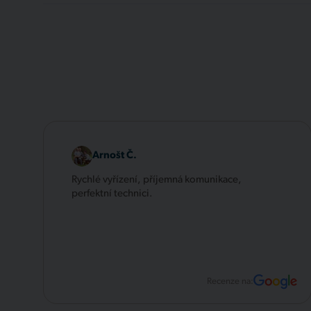
Arnošt Č.
Rychlé vyřízení, příjemná komunikace,
perfektní technici.
Recenze na: