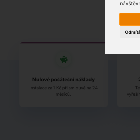
návštěvn
Odmít
Nulové počáteční náklady
Instalace za 1 Kč při smlouvě na 24
Te
měsíců.
vyřeší