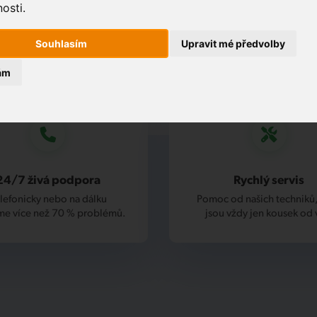
osti.
Souhlasím
Upravit mé předvolby
ám
24/7 živá podpora
Rychlý servis
lefonicky nebo na dálku
Pomoc od našich techniků,
me více než 70 % problémů.
jsou vždy jen kousek od 