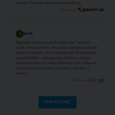
technik. Problém vyřešen během chvíle.
Recenze na:
Jan H.
Naprostá spokojenost již mnoho let. Technici
rychlí, milí a ochotní. Vše vyřeší okamžitě na místě,
nikdy se nestane, že by technik řekl "tohle musím
opravit příště", vždycky mají všechno s sebou.
Velká výhoda je nonstop hlášení poruch, příjemní,
ochotní a komunikativní operátoři, poradí i o
půlnoci.
Recenze na:
VÍCE RECENZÍ