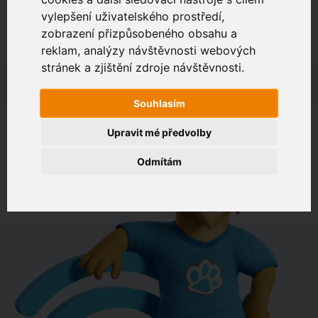
vylepšení uživatelského prostředí,
zobrazení přizpůsobeného obsahu a
Zákaznický portál
Jak rychlé je připojení na vaší adrese?
reklam, analýzy návštěvnosti webových
stránek a zjištění zdroje návštěvnosti.
např. Jeníkovská 940, Čáslav
Souhlasím
OVĚŘIT DOSTUPNOST
Upravit mé předvolby
Odmítám