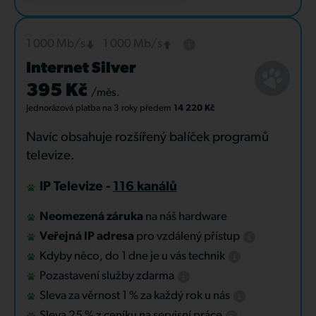
1 000 Mb/s
1 000 Mb/s
Internet Silver
395 Kč
/měs.
Jednorázová platba
na 3 roky
předem
14 220 Kč
Navíc obsahuje rozšířený balíček programů
televize.
IP Televize -
116 kanálů
Neomezená záruka
na náš hardware
Veřejná IP adresa
pro vzdálený přístup
Kdyby něco, do 1 dne je u vás technik
Pozastavení služby zdarma
Sleva za věrnost 1 % za každý rok u nás
Sleva 25 % z ceníku na servisní práce