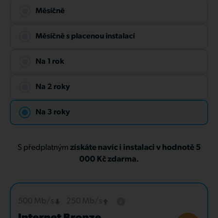
Měsíčně
Měsíčně s placenou instalací
Na 1 rok
Na 2 roky
Na 3 roky
S předplatným
získáte navíc i instalaci v hodnotě 5
000 Kč zdarma.
500 Mb/s
250 Mb/s