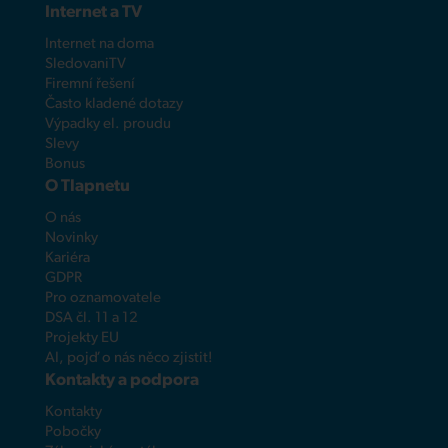
Internet a TV
Internet na doma
SledovaniTV
Firemní řešení
Často kladené dotazy
Výpadky el. proudu
Slevy
Bonus
O Tlapnetu
O nás
Novinky
Kariéra
GDPR
Pro oznamovatele
DSA čl. 11 a 12
Projekty EU
AI, pojď o nás něco zjistit!
Kontakty a podpora
Kontakty
Pobočky