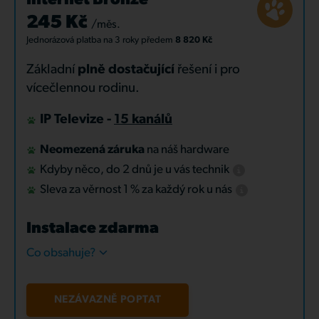
Internet Bronze
245 Kč
/měs.
Jednorázová platba
na 3 roky
předem
8 820 Kč
Základní
plně dostačující
řešení i pro
vícečlennou rodinu.
IP Televize -
15 kanálů
Neomezená záruka
na náš hardware
Kdyby něco, do 2 dnů je u vás technik
Sleva za věrnost 1 % za každý rok u nás
Instalace zdarma
Co obsahuje?
NEZÁVAZNĚ POPTAT