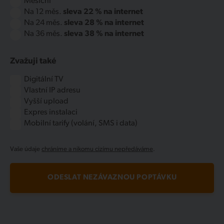
Měsíční
Na 12 měs.
sleva 22 % na internet
Na 24 měs.
sleva 28 % na internet
Na 36 měs.
sleva 38 % na internet
Zvažuji také
Digitální TV
Vlastní IP adresu
Vyšší upload
Expres instalaci
Mobilní tarify (volání, SMS i data)
Vaše údaje
chráníme a nikomu cizímu nepředáváme
.
ODESLAT NEZÁVAZNOU POPTÁVKU