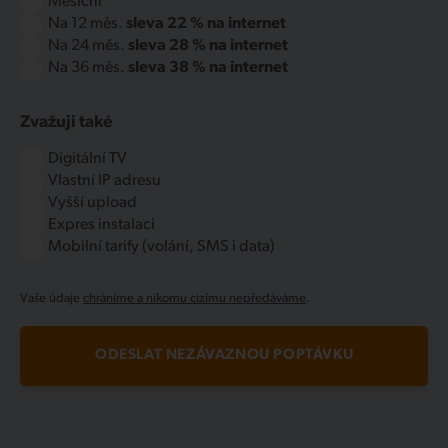
Měsíční
Na 12 měs.
sleva 22 % na internet
Na 24 měs.
sleva 28 % na internet
Na 36 měs.
sleva 38 % na internet
Zvažuji také
Digitální TV
Vlastní IP adresu
Vyšší upload
Expres instalaci
Mobilní tarify (volání, SMS i data)
Vaše údaje
chráníme a nikomu cizímu nepředáváme
.
ODESLAT NEZÁVAZNOU POPTÁVKU