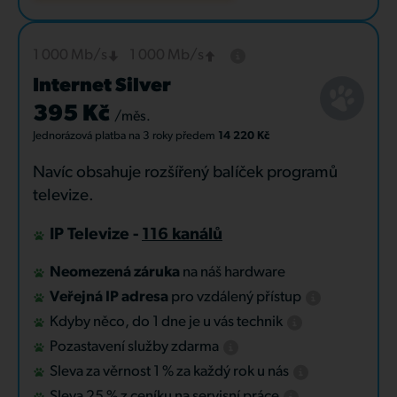
1 000 Mb/s
1 000 Mb/s
Internet Silver
395 Kč
/měs.
Jednorázová platba
na 3 roky
předem
14 220 Kč
Navíc obsahuje rozšířený balíček programů
televize.
IP Televize -
116 kanálů
Neomezená záruka
na náš hardware
Veřejná IP adresa
pro vzdálený přístup
Kdyby něco, do 1 dne je u vás technik
Pozastavení služby zdarma
Sleva za věrnost 1 % za každý rok u nás
Sleva 25 % z ceníku na servisní práce