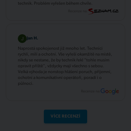
technik. Problém vyřešen během chvíle.
Recenze na:
Jan H.
Naprostá spokojenost již mnoho let. Technici
rychlí, milí a ochotní. Vše vyřeší okamžitě na místě,
nikdy se nestane, že by technik řekl "tohle musím
opravit příště", vždycky mají všechno s sebou.
Velká výhoda je nonstop hlášení poruch, příjemní,
ochotní a komunikativní operátoři, poradí i o
půlnoci.
Recenze na:
VÍCE RECENZÍ