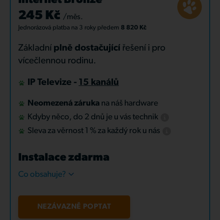
Internet Bronze
245 Kč
/měs.
Jednorázová platba
na 3 roky
předem
8 820 Kč
Základní
plně dostačující
řešení i pro
vícečlennou rodinu.
IP Televize -
15 kanálů
Neomezená záruka
na náš hardware
Kdyby něco, do 2 dnů je u vás technik
Sleva za věrnost 1 % za každý rok u nás
Instalace zdarma
Co obsahuje?
NEZÁVAZNĚ POPTAT