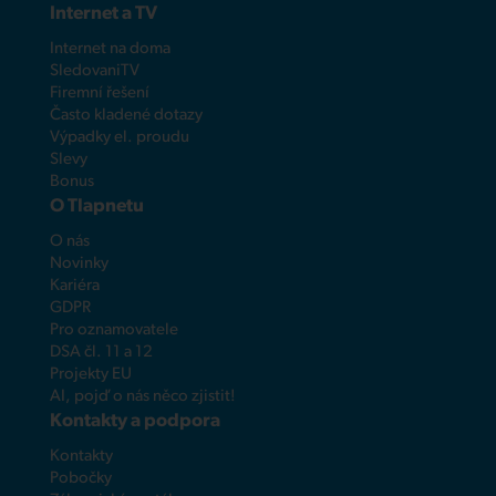
Internet a TV
Internet na doma
SledovaniTV
Firemní řešení
Často kladené dotazy
Výpadky el. proudu
Slevy
Bonus
O Tlapnetu
O nás
Novinky
Kariéra
GDPR
Pro oznamovatele
DSA čl. 11 a 12
Projekty EU
AI, pojď o nás něco zjistit!
Kontakty a podpora
Kontakty
Pobočky