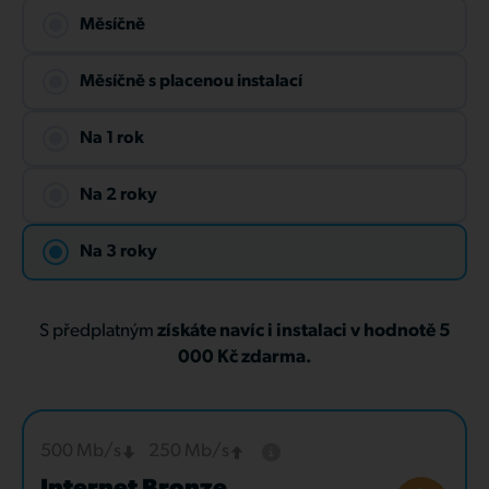
Měsíčně
Měsíčně s placenou instalací
Na 1 rok
Na 2 roky
Na 3 roky
S předplatným
získáte navíc i instalaci v hodnotě 5
000 Kč zdarma.
500 Mb/s
250 Mb/s