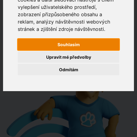
vylepšení uživatelského prostředí,
zobrazení přizpůsobeného obsahu a
Zákaznický portál
Jak rychlé je připojení na vaší adrese?
reklam, analýzy návštěvnosti webových
stránek a zjištění zdroje návštěvnosti.
např. Jeníkovská 940, Čáslav
Souhlasím
OVĚŘIT DOSTUPNOST
Upravit mé předvolby
Odmítám