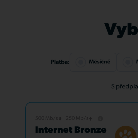
Vybe
Měsíčně
Platba:
S předpl
500 Mb/s
250 Mb/s
Internet Bronze