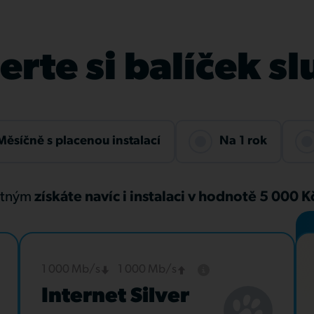
rte si balíček s
Měsíčně s placenou instalací
Na 1 rok
atným
získáte navíc i instalaci v hodnotě 5 000 
1 000 Mb/s
1 000 Mb/s
Internet Silver