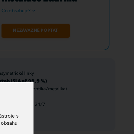
Co obsahuje?
NEZÁVAZNĚ POPTAT
asymetrické linky
užeb (SLA až 99,9 %)
 datové rozvody (optika/metalika)
 a servis, podpora 24/7
stroje s
o obsahu