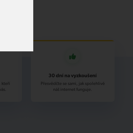
30 dní na vyzkoušení
 kteří
Přesvědčte se sami, jak spolehlivě
vás.
náš internet funguje.