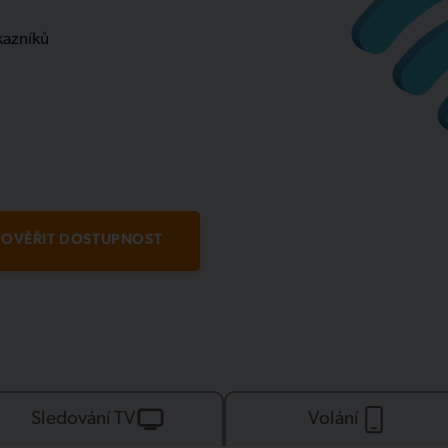
kazníků
OVĚŘIT DOSTUPNOST
Sledování TV
Volání