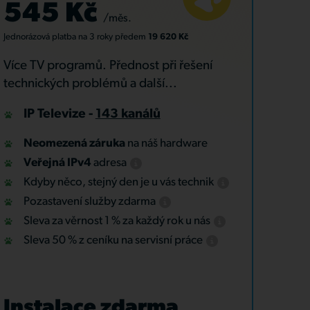
545 Kč
/měs.
Jednorázová platba
na 3 roky
předem
19 620 Kč
Více TV programů. Přednost při řešení
technických problémů a další...
IP Televize -
143 kanálů
Neomezená záruka
na náš hardware
Veřejná IPv4
adresa
Kdyby něco, stejný den je u vás technik
Pozastavení služby zdarma
Sleva za věrnost 1 % za každý rok u nás
Sleva 50 % z ceníku na servisní práce
Instalace zdarma