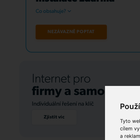
Co obsahuje?
NEZÁVAZNĚ POPTAT
Internet pro
firmy a samospráv
Individuální řešení na klíč
Použ
Zjistit víc
Tyto web
cílem vy
a reklam