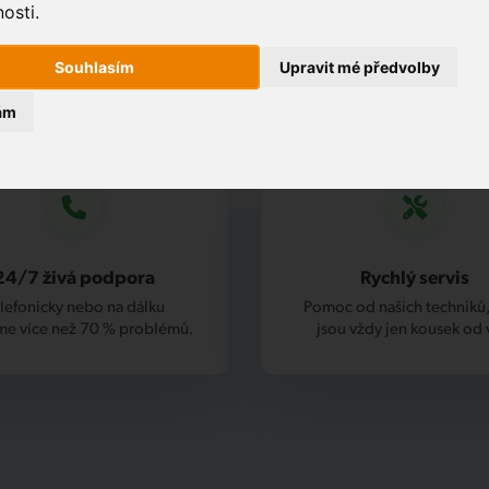
osti.
Souhlasím
Upravit mé předvolby
ám
24/7 živá podpora
Rychlý servis
lefonicky nebo na dálku
Pomoc od našich techniků,
me více než 70 % problémů.
jsou vždy jen kousek od 