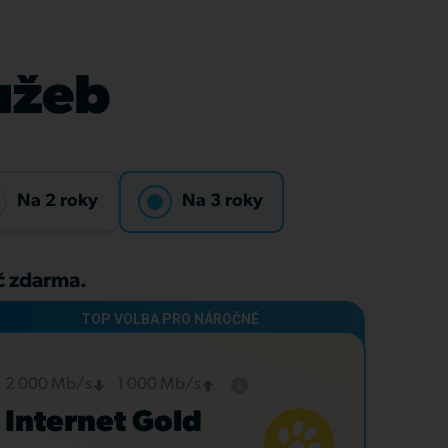
lužeb
Na 2 roky
Na 3 roky
Kč zdarma.
2 000 Mb/s
1 000 Mb/s
Internet Gold