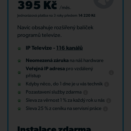
395 Kč
/měs.
Jednorázová platba
na 3 roky
předem
14 220 Kč
Navíc obsahuje rozšířený balíček
programů televize.
IP Televize -
116 kanálů
Neomezená záruka
na náš hardware
Veřejná IP adresa
pro vzdálený
přístup
Kdyby něco, do 1 dne je u vás technik
Pozastavení služby zdarma
Sleva za věrnost 1 % za každý rok u nás
Sleva 25 % z ceníku na servisní práce
Instalace zdarma