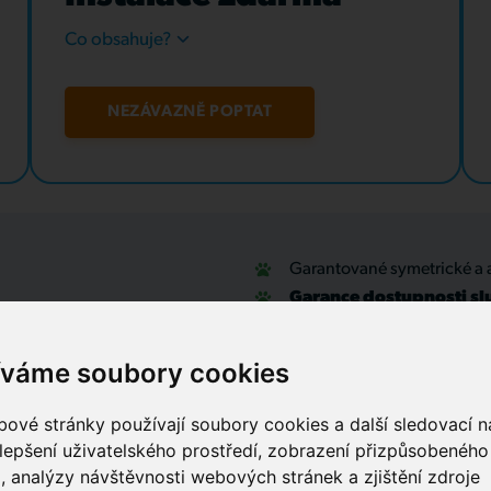
Co obsahuje?
NEZÁVAZNĚ POPTAT
Garantované symetrické a 
Garance dostupnosti sl
u
Optické přípojky a interní
Zabezpečovací systémy
íváme soubory cookies
IT outsourcing, správa sítí
Služby call centra
ové stránky používají soubory cookies a další sledovací ná
lepšení uživatelského prostředí, zobrazení přizpůsobenéh
, analýzy návštěvnosti webových stránek a zjištění zdroje