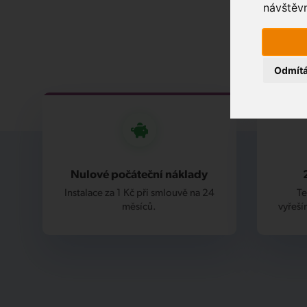
návštěvn
Odmít
Nulové počáteční náklady
Instalace za 1 Kč při smlouvě na 24
Te
měsíců.
vyřeší