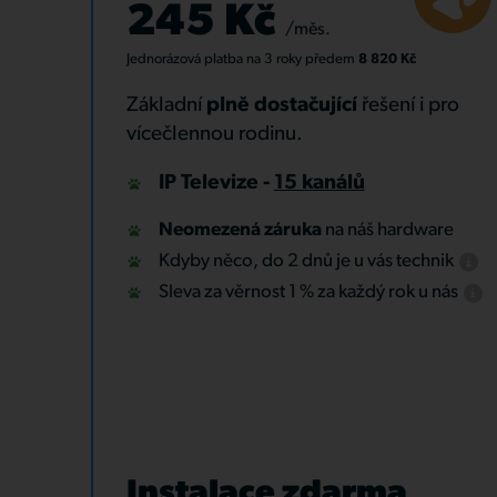
245 Kč
/měs.
Jednorázová platba
na 3 roky
předem
8 820 Kč
Základní
plně dostačující
řešení i pro
vícečlennou rodinu.
IP Televize -
15 kanálů
Neomezená záruka
na náš hardware
Kdyby něco, do 2 dnů je u vás technik
Sleva za věrnost 1 % za každý rok u nás
Instalace zdarma