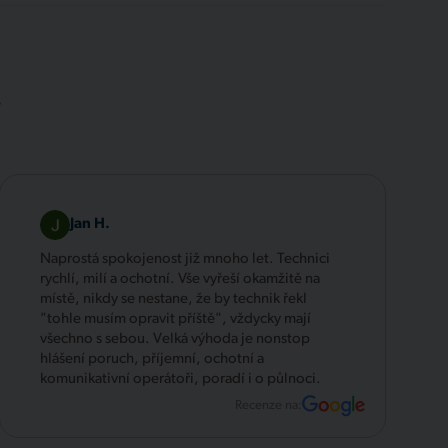
.
Jan H.
Naprostá spokojenost již mnoho let. Technici
rychlí, milí a ochotní. Vše vyřeší okamžitě na
místě, nikdy se nestane, že by technik řekl
"tohle musím opravit příště", vždycky mají
všechno s sebou. Velká výhoda je nonstop
hlášení poruch, příjemní, ochotní a
komunikativní operátoři, poradí i o půlnoci.
Recenze na: