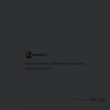
Arnošt Č.
Rychlé vyřízení, příjemná komunikace,
perfektní technici.
Recenze na: