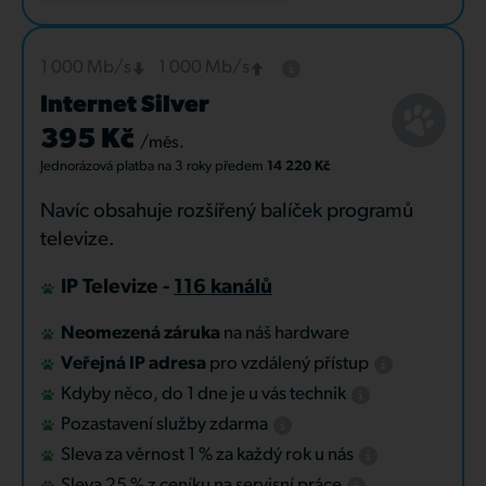
1 000 Mb/s
1 000 Mb/s
Internet Silver
395 Kč
/měs.
Jednorázová platba
na 3 roky
předem
14 220 Kč
Navíc obsahuje rozšířený balíček programů
televize.
IP Televize -
116 kanálů
Neomezená záruka
na náš hardware
Veřejná IP adresa
pro vzdálený přístup
Kdyby něco, do 1 dne je u vás technik
Pozastavení služby zdarma
Sleva za věrnost 1 % za každý rok u nás
Sleva 25 % z ceníku na servisní práce