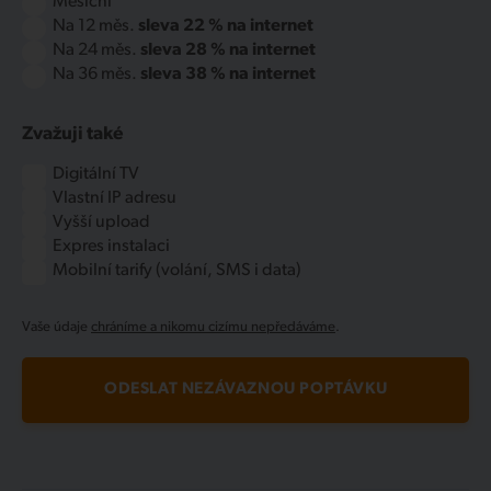
Měsíční
Na 12 měs.
sleva 22 % na internet
Na 24 měs.
sleva 28 % na internet
Na 36 měs.
sleva 38 % na internet
Zvažuji také
Digitální TV
Vlastní IP adresu
Vyšší upload
Expres instalaci
Mobilní tarify (volání, SMS i data)
Vaše údaje
chráníme a nikomu cizímu nepředáváme
.
ODESLAT NEZÁVAZNOU POPTÁVKU