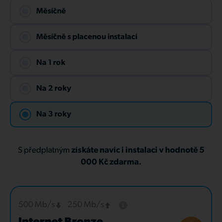
Měsíčně
Měsíčně s placenou instalací
Na 1 rok
Na 2 roky
Na 3 roky
S předplatným
získáte navíc i instalaci v hodnotě 5
000 Kč zdarma.
500 Mb/s
250 Mb/s