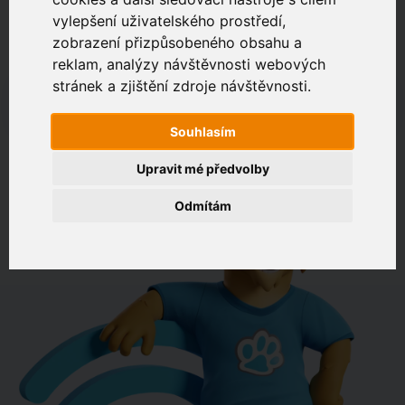
vylepšení uživatelského prostředí,
zobrazení přizpůsobeného obsahu a
Zákaznický portál
Jak rychlé je připojení na vaší adrese?
reklam, analýzy návštěvnosti webových
stránek a zjištění zdroje návštěvnosti.
např. Jeníkovská 940, Čáslav
Souhlasím
OVĚŘIT DOSTUPNOST
Upravit mé předvolby
Odmítám