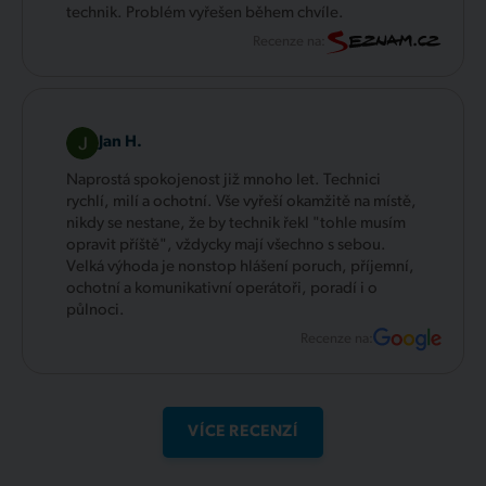
technik. Problém vyřešen během chvíle.
Recenze na:
Jan H.
Naprostá spokojenost již mnoho let. Technici
rychlí, milí a ochotní. Vše vyřeší okamžitě na místě,
nikdy se nestane, že by technik řekl "tohle musím
opravit příště", vždycky mají všechno s sebou.
Velká výhoda je nonstop hlášení poruch, příjemní,
ochotní a komunikativní operátoři, poradí i o
půlnoci.
Recenze na:
VÍCE RECENZÍ