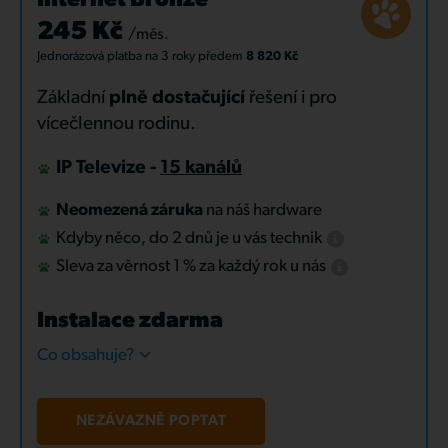
Internet Bronze
245 Kč
/měs.
Jednorázová platba
na 3 roky
předem
8 820 Kč
Základní
plně dostačující
řešení i pro
vícečlennou rodinu.
IP Televize -
15 kanálů
Neomezená záruka
na náš hardware
Kdyby něco, do 2 dnů je u vás technik
Sleva za věrnost 1 % za každý rok u nás
Instalace zdarma
Co obsahuje?
NEZÁVAZNĚ POPTAT