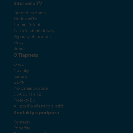
Internet a TV
Internet na doma
SledovaniTV
Firemní řešení
Často kladené dotazy
Výpadky el. proudu
Slevy
Bonus
O Tlapnetu
O nás
Novinky
Kariéra
GDPR
Pro oznamovatele
DSA čl. 11 a 12
Projekty EU
AI, pojď o nás něco zjistit!
Kontakty a podpora
Kontakty
Pobočky