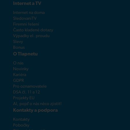
Internet a TV
Internet na doma
SledovaniTV
Firemní řešení
Často kladené dotazy
Výpadky el. proudu
Slevy
Bonus
O Tlapnetu
O nás
Novinky
Kariéra
GDPR
Pro oznamovatele
DSA čl. 11 a 12
Projekty EU
AI, pojď o nás něco zjistit!
Kontakty a podpora
Kontakty
Pobočky