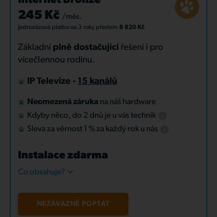
Internet Bronze
245 Kč
/měs.
Jednorázová platba
na 3 roky
předem
8 820 Kč
Základní
plně dostačující
řešení i pro
vícečlennou rodinu.
IP Televize -
15 kanálů
Neomezená záruka
na náš hardware
Kdyby něco, do 2 dnů je u vás technik
Sleva za věrnost 1 % za každý rok u nás
Instalace zdarma
Co obsahuje?
NEZÁVAZNĚ POPTAT