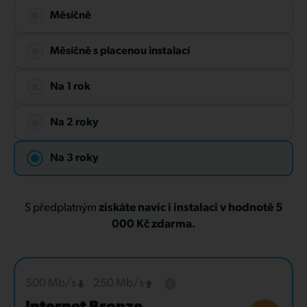
Měsíčně
Měsíčně s placenou instalací
Na 1 rok
Na 2 roky
Na 3 roky
S předplatným
získáte navíc i instalaci v hodnotě 5
000 Kč zdarma.
500 Mb/s
250 Mb/s