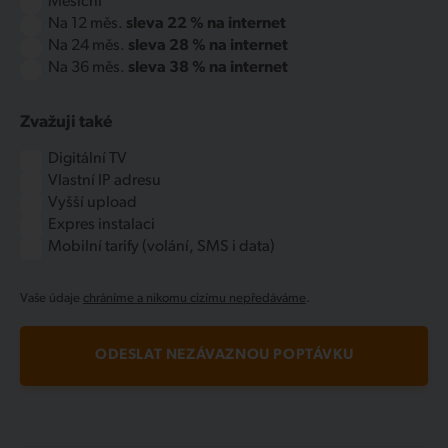
Měsíční
Na 12 měs.
sleva 22 % na internet
Na 24 měs.
sleva 28 % na internet
Na 36 měs.
sleva 38 % na internet
Zvažuji také
Digitální TV
Vlastní IP adresu
Vyšší upload
Expres instalaci
Mobilní tarify (volání, SMS i data)
Vaše údaje
chráníme a nikomu cizímu nepředáváme
.
ODESLAT NEZÁVAZNOU POPTÁVKU