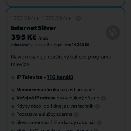
1 000 Mb/s
1 000 Mb/s
Internet Silver
395 Kč
/měs.
Jednorázová platba
na 3 roky
předem
14 220 Kč
Navíc obsahuje rozšířený balíček programů
televize.
IP Televize -
116 kanálů
Neomezená záruka
na náš hardware
Veřejná IP adresa
pro vzdálený přístup
Kdyby něco, do 1 dne je u vás technik
Pozastavení služby zdarma
Sleva za věrnost 1 % za každý rok u nás
Sleva 25 % z ceníku na servisní práce