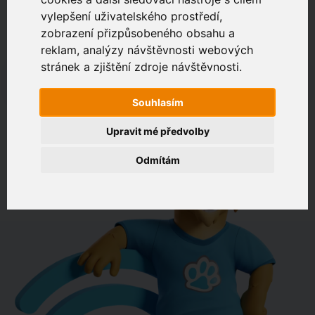
vylepšení uživatelského prostředí,
zobrazení přizpůsobeného obsahu a
Zákaznický portál
Jak rychlé je připojení na vaší adrese?
reklam, analýzy návštěvnosti webových
stránek a zjištění zdroje návštěvnosti.
např. Jeníkovská 940, Čáslav
Souhlasím
OVĚŘIT DOSTUPNOST
Upravit mé předvolby
Odmítám