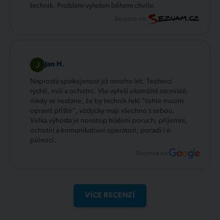
technik. Problém vyřešen během chvíle.
Recenze na:
Jan H.
Naprostá spokojenost již mnoho let. Technici
rychlí, milí a ochotní. Vše vyřeší okamžitě na místě,
nikdy se nestane, že by technik řekl "tohle musím
opravit příště", vždycky mají všechno s sebou.
Velká výhoda je nonstop hlášení poruch, příjemní,
ochotní a komunikativní operátoři, poradí i o
půlnoci.
Recenze na:
VÍCE RECENZÍ