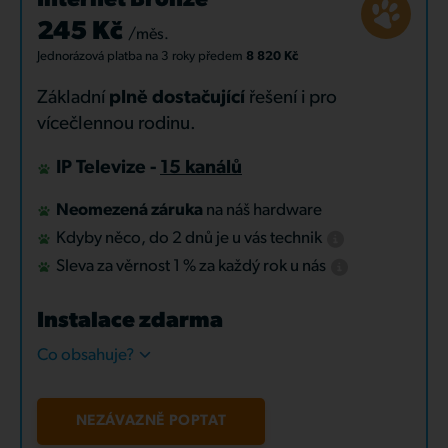
Internet Bronze
245 Kč
/měs.
Jednorázová platba
na 3 roky
předem
8 820 Kč
Základní
plně dostačující
řešení i pro
vícečlennou rodinu.
IP Televize -
15 kanálů
Neomezená záruka
na náš hardware
Kdyby něco, do 2 dnů je u vás technik
Sleva za věrnost 1 % za každý rok u nás
Instalace zdarma
Co obsahuje?
NEZÁVAZNĚ POPTAT