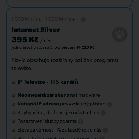
1 000 Mb/s
1 000 Mb/s
Internet Silver
395 Kč
/měs.
Jednorázová platba
na 3 roky
předem
14 220 Kč
Navíc obsahuje rozšířený balíček programů
televize.
IP Televize -
116 kanálů
Neomezená záruka
na náš hardware
Veřejná IP adresa
pro vzdálený přístup
Kdyby něco, do 1 dne je u vás technik
Pozastavení služby zdarma
Sleva za věrnost 1 % za každý rok u nás
Sleva 25 % z ceníku na servisní práce