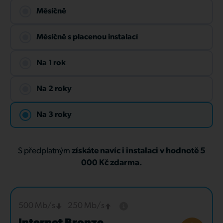
Měsíčně
Měsíčně s placenou instalací
Na 1 rok
Na 2 roky
Na 3 roky
S předplatným
získáte navíc i instalaci v hodnotě 5
000 Kč zdarma.
500 Mb/s
250 Mb/s