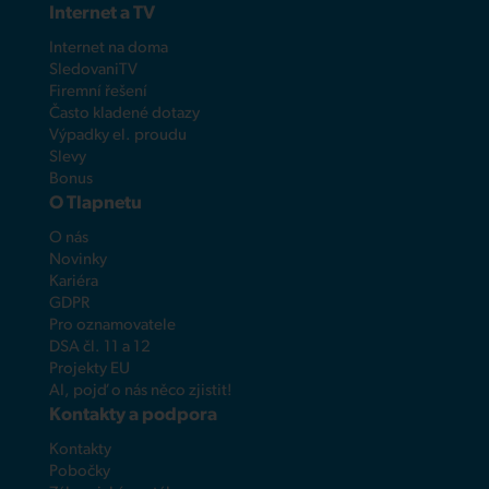
Internet a TV
Internet na doma
SledovaniTV
Firemní řešení
Často kladené dotazy
Výpadky el. proudu
Slevy
Bonus
O Tlapnetu
O nás
Novinky
Kariéra
GDPR
Pro oznamovatele
DSA čl. 11 a 12
Projekty EU
AI, pojď o nás něco zjistit!
Kontakty a podpora
Kontakty
Pobočky