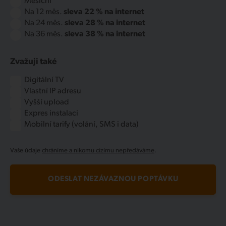
Měsíční
Na 12 měs.
sleva 22 % na internet
Na 24 měs.
sleva 28 % na internet
Na 36 měs.
sleva 38 % na internet
Zvažuji také
Digitální TV
Vlastní IP adresu
Vyšší upload
Expres instalaci
Mobilní tarify (volání, SMS i data)
Vaše údaje
chráníme a nikomu cizímu nepředáváme
.
ODESLAT NEZÁVAZNOU POPTÁVKU