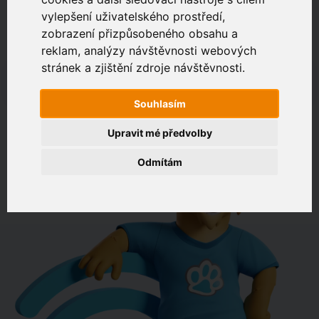
vylepšení uživatelského prostředí,
zobrazení přizpůsobeného obsahu a
Zákaznický portál
Jak rychlé je připojení na vaší adrese?
reklam, analýzy návštěvnosti webových
stránek a zjištění zdroje návštěvnosti.
např. Jeníkovská 940, Čáslav
Souhlasím
OVĚŘIT DOSTUPNOST
Upravit mé předvolby
Odmítám