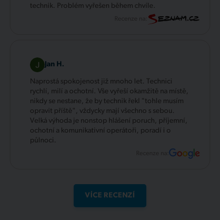
technik. Problém vyřešen během chvíle.
Recenze na:
Jan H.
Naprostá spokojenost již mnoho let. Technici
rychlí, milí a ochotní. Vše vyřeší okamžitě na místě,
nikdy se nestane, že by technik řekl "tohle musím
opravit příště", vždycky mají všechno s sebou.
Velká výhoda je nonstop hlášení poruch, příjemní,
ochotní a komunikativní operátoři, poradí i o
půlnoci.
Recenze na:
VÍCE RECENZÍ