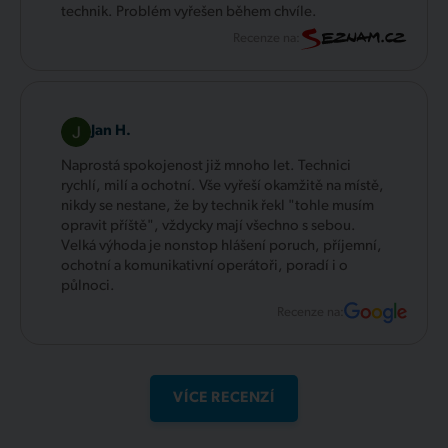
technik. Problém vyřešen během chvíle.
Recenze na:
Jan H.
Naprostá spokojenost již mnoho let. Technici
rychlí, milí a ochotní. Vše vyřeší okamžitě na místě,
nikdy se nestane, že by technik řekl "tohle musím
opravit příště", vždycky mají všechno s sebou.
Velká výhoda je nonstop hlášení poruch, příjemní,
ochotní a komunikativní operátoři, poradí i o
půlnoci.
Recenze na:
VÍCE RECENZÍ