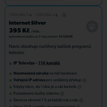
1 000 Mb/s
1 000 Mb/s
Internet Silver
395 Kč
/měs.
Jednorázová platba
na 3 roky
předem
14 220 Kč
Navíc obsahuje rozšířený balíček programů
televize.
IP Televize -
116 kanálů
Neomezená záruka
na náš hardware
Veřejná IP adresa
pro vzdálený přístup
Kdyby něco, do 1 dne je u vás technik
Pozastavení služby zdarma
Sleva za věrnost 1 % za každý rok u nás
Sleva 25 % z ceníku na servisní práce