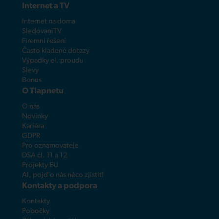
Internet a TV
Internet na doma
SledovaniTV
Firemní řešení
Často kladené dotazy
Výpadky el. proudu
Slevy
Bonus
O Tlapnetu
O nás
Novinky
Kariéra
GDPR
Pro oznamovatele
DSA čl. 11 a 12
Projekty EU
AI, pojď o nás něco zjistit!
Kontakty a podpora
Kontakty
Pobočky