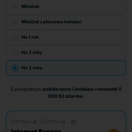
Měsíčně
Měsíčně s placenou instalací
Na 1 rok
Na 2 roky
Na 3 roky
S předplatným
získáte navíc i instalaci v hodnotě 5
000 Kč zdarma.
500 Mb/s
250 Mb/s