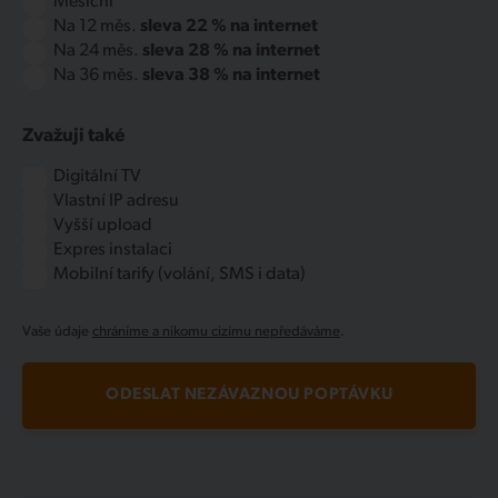
Měsíční
Na 12 měs.
sleva 22 % na internet
Na 24 měs.
sleva 28 % na internet
Na 36 měs.
sleva 38 % na internet
Zvažuji také
Digitální TV
Vlastní IP adresu
Vyšší upload
Expres instalaci
Mobilní tarify (volání, SMS i data)
Vaše údaje
chráníme a nikomu cizímu nepředáváme
.
ODESLAT NEZÁVAZNOU POPTÁVKU