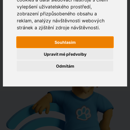
vylepšení uživatelského prostředí,
zobrazení přizpůsobeného obsahu a
Zákaznický portál
Jak rychlé je připojení na vaší adrese?
reklam, analýzy návštěvnosti webových
stránek a zjištění zdroje návštěvnosti.
např. Jeníkovská 940, Čáslav
Souhlasím
OVĚŘIT DOSTUPNOST
Upravit mé předvolby
Odmítám