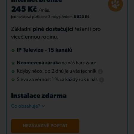
Internet Bronze
245 Kč
/měs.
Jednorázová platba
na 3 roky
předem
8 820 Kč
Základní
plně dostačující
řešení i pro
vícečlennou rodinu.
IP Televize -
15 kanálů
Neomezená záruka
na náš hardware
Kdyby něco, do 2 dnů je u vás technik
Sleva za věrnost 1 % za každý rok u nás
Instalace zdarma
Co obsahuje?
NEZÁVAZNĚ POPTAT