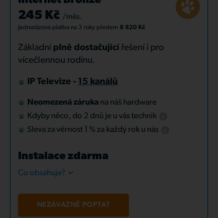
Internet Bronze
245 Kč
/měs.
Jednorázová platba
na 3 roky
předem
8 820 Kč
Základní
plně dostačující
řešení i pro
vícečlennou rodinu.
IP Televize -
15 kanálů
Neomezená záruka
na náš hardware
Kdyby něco, do 2 dnů je u vás technik
Sleva za věrnost 1 % za každý rok u nás
Instalace zdarma
Co obsahuje?
NEZÁVAZNĚ POPTAT