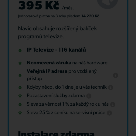
395 Kč
/měs.
Jednorázová platba
na 3 roky
předem
14 220 Kč
Navíc obsahuje rozšířený balíček
programů televize.
IP Televize -
116 kanálů
Neomezená záruka
na náš hardware
Veřejná IP adresa
pro vzdálený
přístup
Kdyby něco, do 1 dne je u vás technik
Pozastavení služby zdarma
Sleva za věrnost 1 % za každý rok u nás
Sleva 25 % z ceníku na servisní práce
Instalace zdarma