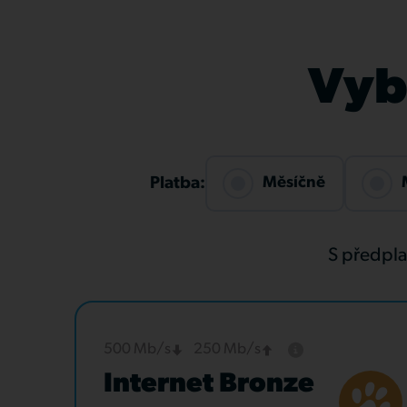
Vybe
Měsíčně
Platba:
S předpl
500 Mb/s
250 Mb/s
Internet Bronze