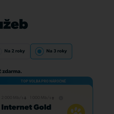
lužeb
Na 2 roky
Na 3 roky
Kč zdarma.
2 000 Mb/s
1 000 Mb/s
Internet Gold