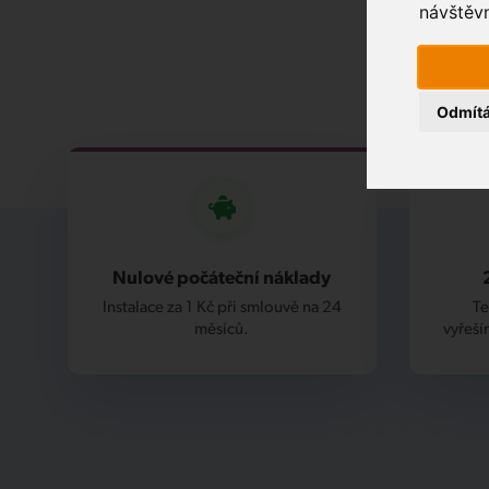
návštěvn
Odmít
Nulové počáteční náklady
Instalace za 1 Kč při smlouvě na 24
Te
měsíců.
vyřeší