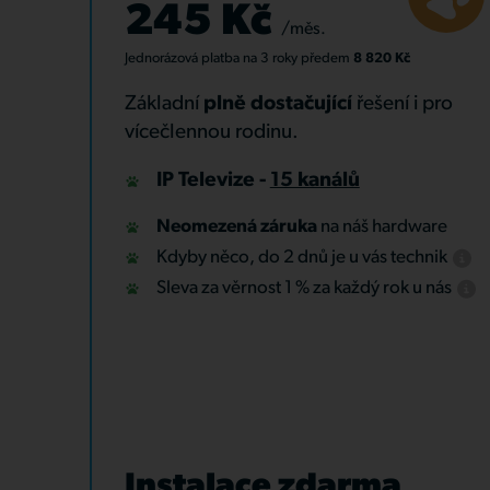
245 Kč
/měs.
Jednorázová platba
na 3 roky
předem
8 820 Kč
Základní
plně dostačující
řešení i pro
vícečlennou rodinu.
IP Televize -
15 kanálů
Neomezená záruka
na náš hardware
Kdyby něco, do 2 dnů je u vás technik
Sleva za věrnost 1 % za každý rok u nás
Instalace zdarma