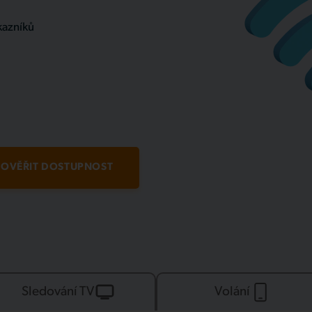
kazníků
OVĚŘIT DOSTUPNOST
Sledování TV
Volání