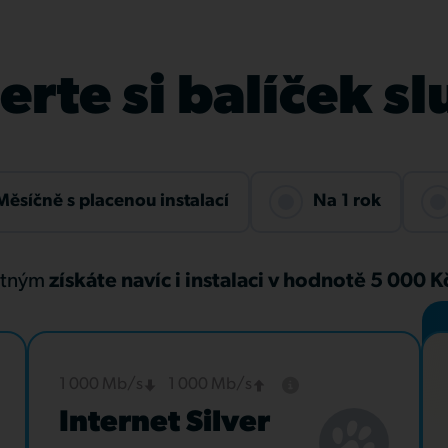
rte si balíček s
Měsíčně s placenou instalací
Na 1 rok
atným
získáte navíc i instalaci v hodnotě 5 000 
1 000 Mb/s
1 000 Mb/s
Internet Silver