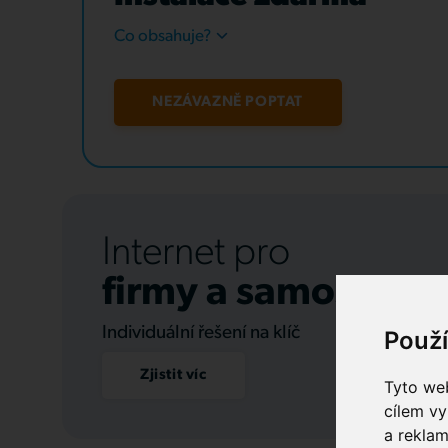
Co obsahuje?
NEZÁVAZNĚ POPTAT
Internet pro
firmy a samospráv
Individuální řešení na klíč
Použ
Zjistit víc
Tyto web
cílem vy
a reklam