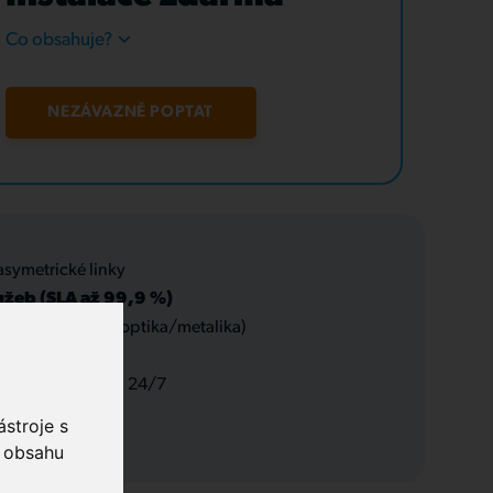
Co obsahuje?
NEZÁVAZNĚ POPTAT
asymetrické linky
užeb (SLA až 99,9 %)
 datové rozvody (optika/metalika)
 a servis, podpora 24/7
stroje s
o obsahu