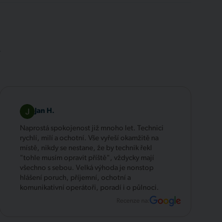
.
Jan H.
Naprostá spokojenost již mnoho let. Technici
rychlí, milí a ochotní. Vše vyřeší okamžitě na
místě, nikdy se nestane, že by technik řekl
"tohle musím opravit příště", vždycky mají
všechno s sebou. Velká výhoda je nonstop
hlášení poruch, příjemní, ochotní a
komunikativní operátoři, poradí i o půlnoci.
Recenze na: