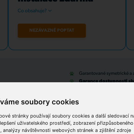
Co obsahuje?
NEZÁVAZNĚ POPTAT
Garantované symetrické a 
Garance dostupnosti sl
u
Optické přípojky a interní
Zabezpečovací systémy
íváme soubory cookies
IT outsourcing, správa sítí
Služby call centra
ové stránky používají soubory cookies a další sledovací ná
lepšení uživatelského prostředí, zobrazení přizpůsobenéh
, analýzy návštěvnosti webových stránek a zjištění zdroje