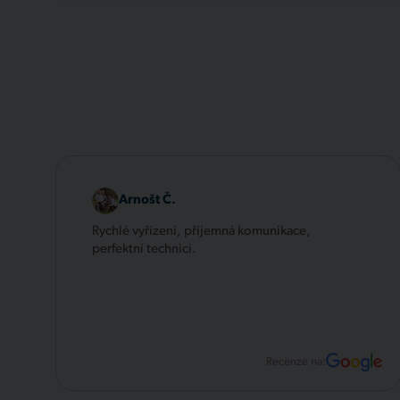
Arnošt Č.
Rychlé vyřízení, příjemná komunikace,
perfektní technici.
Recenze na: