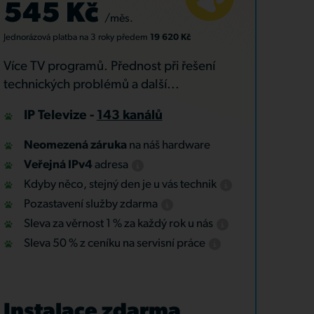
545 Kč
/měs.
Jednorázová platba
na 3 roky
předem
19 620 Kč
Více TV programů. Přednost při řešení
technických problémů a další...
IP Televize -
143 kanálů
Neomezená záruka
na náš hardware
Veřejná IPv4
adresa
Kdyby něco, stejný den je u vás technik
Pozastavení služby zdarma
Sleva za věrnost 1 % za každý rok u nás
Sleva 50 % z ceníku na servisní práce
Instalace zdarma