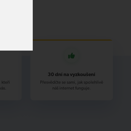
30 dní na vyzkoušení
 kteří
Přesvědčte se sami, jak spolehlivě
vás.
náš internet funguje.