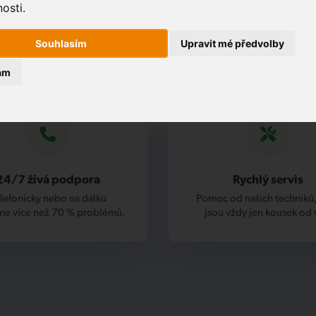
osti.
Souhlasím
Upravit mé předvolby
ám
24/7 živá podpora
Rychlý servis
lefonicky nebo na dálku
Pomoc od našich techniků,
me více než 70 % problémů.
jsou vždy jen kousek od 