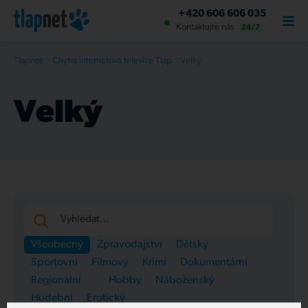
+420 606 606 035
Kontaktujte nás
24/7
Tlapnet
Chytrá internetová televize Tlapnet
Velký
Velký
O NÁS
Vyhledat...
Všeobecný
Zpravodajství
Dětský
Sportovní
Filmový
Krimi
Dokumentární
Regionální
Hobby
Náboženský
Hudební
Erotický