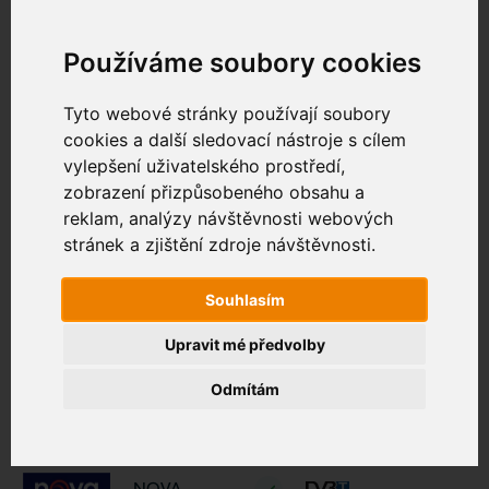
Zákaznický portál
Používáme soubory cookies
Všeobecný
Tyto webové stránky používají soubory
cookies a další sledovací nástroje s cílem
Logo
Název
HD
vylepšení uživatelského prostředí,
zobrazení přizpůsobeného obsahu a
ČT1
reklam, analýzy návštěvnosti webových
stránek a zjištění zdroje návštěvnosti.
První kanál veřejnoprávní České televize vysílá od 1.
ledna 1993. Profiluje se jako mainstreamová stanice
zaměřená na rodinu, čemuž přizpůsobuje i programovou
Souhlasím
strukturu. ČT1 vysílá zprávy, filmy, seriály i různé soutěže.
Upravit mé předvolby
ČT 2
Odmítám
Druhý kanál České televize s nabídkou seriálů,
dokumentů a klasických filmových děl.