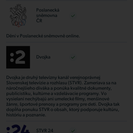
Poslanecká
sněmovna
ČR
Dění v Poslanecké sněmovně online.
Dvojka
Dvojka je druhý televízny kanál verejnoprávnej
Slovenskej televízie a rozhlasu (STVR). Zameriava sa na
náročnejšieho diváka a ponúka kvalitné dokumenty,
publicistiku, kultúrne a vzdelávacie programy. Vo
vysielaní nechýbajú ani umelecké filmy, menšinové
žánre, športové prenosy a programy pre deti. Dvojka tak
dopĺňa ponuku STVR o obsah, ktorý podporuje kultúru,
históriu a poznanie.
STVR 24