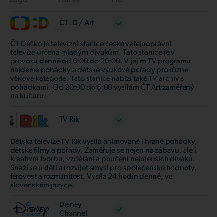
Logo
Název
HD
ČT :D / Art
ČT Déčko je televizní stanice české veřejnoprávní
televize určená mladým divákům. Tato stanice je v
provozu denně od 6:00 do 20:00. V jejím TV programu
najdeme pohádky a dětské výukové pořady pro různé
věkové kategorie. Tato stanice nabízí také TV archiv s
pohádkami. Od 20:00 do 6:00 vysílám ČT Art zaměřený
na kulturu.
TV Rik
Dětská televize TV Rik vysílá animované i hrané pohádky,
dětské filmy a pořady. Zaměřuje se nejen na zábavu, ale i
kreativní tvorbu, vzdělání a poučení nejmenších diváků.
Snaží se u dětí a rozvíjet smysl pro společenské hodnoty,
férovost a rozmanitost. Vysílá 24 hodin denně, ve
slovenském jazyce.
Disney
Channel