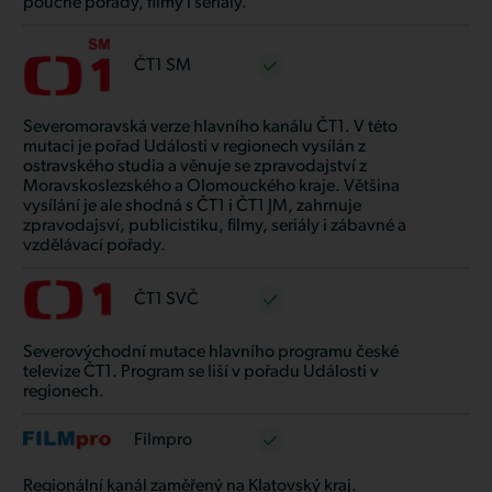
poučné pořady, filmy i seriály.
ČT1 SM
Severomoravská verze hlavního kanálu ČT1. V této
mutaci je pořad Události v regionech vysílán z
ostravského studia a věnuje se zpravodajství z
Moravskoslezského a Olomouckého kraje. Většina
vysílání je ale shodná s ČT1 i ČT1 JM, zahrnuje
zpravodajsví, publicistiku, filmy, seriály i zábavné a
vzdělávací pořady.
ČT1 SVČ
Severovýchodní mutace hlavního programu české
televize ČT1. Program se liší v pořadu Události v
regionech.
Filmpro
Regionální kanál zaměřený na Klatovský kraj.