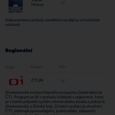
Viasat
History
Dokumentární pořady zaměřené na dějiny a historické
události.
Regionální
Logo
Název
HD
ČT1 JM
Jihomoravská mutace hlavního programu české televize
ČT1. Program se liší v pořadu Události v regionech, který
je v tomto případě vysílán z brněnského studia a pokrývá
Jihomoravský a Zlínský kraj. Ostatní vysílání je shodné s
ČT1, zahrnuje zpravodajství, publicistiku, zábavné i