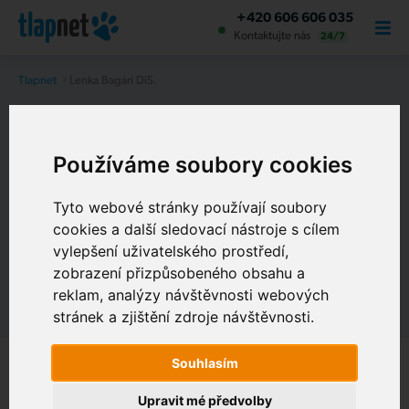
+420 606 606 035
Kontaktujte nás
24/7
Tlapnet
Lenka Bagári DiS.
Lenka Bagári DiS.
Používáme soubory cookies
Tyto webové stránky používají soubory
cookies a další sledovací nástroje s cílem
vylepšení uživatelského prostředí,
zobrazení přizpůsobeného obsahu a
O NÁS
reklam, analýzy návštěvnosti webových
stránek a zjištění zdroje návštěvnosti.
Souhlasím
Upravit mé předvolby