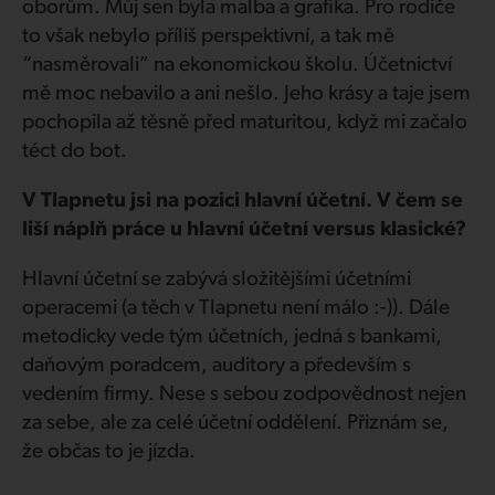
oborům. Můj sen byla malba a grafika. Pro rodiče
to však nebylo příliš perspektivní, a tak mě
“nasměrovali” na ekonomickou školu. Účetnictví
mě moc nebavilo a ani nešlo. Jeho krásy a taje jsem
pochopila až těsně před maturitou, když mi začalo
téct do bot.
V Tlapnetu jsi na pozici hlavní účetní. V čem se
liší náplň práce u hlavní účetní versus klasické?
Hlavní účetní se zabývá složitějšími účetními
operacemi (a těch v Tlapnetu není málo :-)). Dále
metodicky vede tým účetních, jedná s bankami,
daňovým poradcem, auditory a především s
vedením firmy. Nese s sebou zodpovědnost nejen
za sebe, ale za celé účetní oddělení. Přiznám se,
že občas to je jízda.