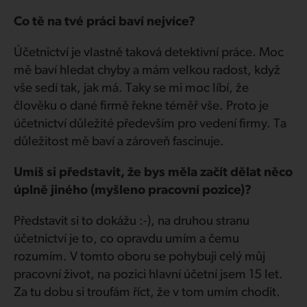
Co tě na tvé práci baví nejvíce?
Účetnictví je vlastně taková detektivní práce. Moc
mě baví hledat chyby a mám velkou radost, když
vše sedí tak, jak má. Taky se mi moc líbí, že
člověku o dané firmě řekne téměř vše. Proto je
účetnictví důležité především pro vedení firmy. Ta
důležitost mě baví a zároveň fascinuje.
Umíš si představit, že bys měla začít dělat něco
úplně jiného (myšleno pracovní pozice)?
Představit si to dokážu :-), na druhou stranu
účetnictví je to, co opravdu umím a čemu
rozumím. V tomto oboru se pohybuji celý můj
pracovní život, na pozici hlavní účetní jsem 15 let.
Za tu dobu si troufám říct, že v tom umím chodit.