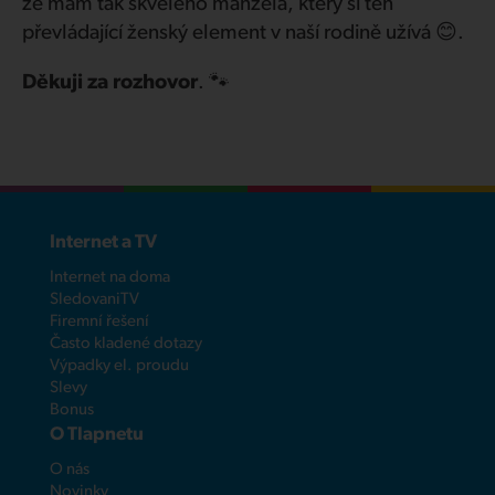
že mám tak skvělého manžela, který si ten
převládající ženský element v naší rodině užívá 😊.
Děkuji za rozhovor
. 🐾
Internet a TV
Internet na doma
SledovaniTV
Firemní řešení
Často kladené dotazy
Výpadky el. proudu
Slevy
Bonus
O Tlapnetu
O nás
Novinky