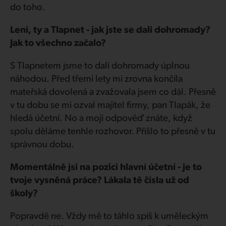
do toho.
Leni, ty a Tlapnet - jak jste se dali dohromady?
Jak to všechno začalo?
S Tlapnetem jsme to dali dohromady úplnou
náhodou. Před třemi lety mi zrovna končila
mateřská dovolená a zvažovala jsem co dál. Přesně
v tu dobu se mi ozval majitel firmy, pan Tlapák, že
hledá účetní. No a moji odpověď znáte, když
spolu děláme tenhle rozhovor. Přišlo to přesně v tu
správnou dobu.
Momentálně jsi na pozici hlavní účetní - je to
tvoje vysněná práce? Lákala tě čísla už od
školy?
Popravdě ne. Vždy mě to táhlo spíš k uměleckým