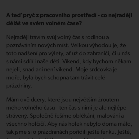
A teď pryč z pracovního prostředí - co nejraději
děláš ve svém volném čase?
Nejraději trávím svůj volný čas s rodinou a
poznáváním nových míst. Velkou výhodou je, že
toto nadšení pro výlety, ať už do zahraničí, či u nás
s námi sdílí i naše děti. Víkend, kdy bychom někam
nejeli, snad ani není víkend. Moje srdcovka je
moře, byla bych schopna tam trávit celé
prázdniny.
Mám dvě dcery, které jsou největším žroutem
mého volného času - ten čas s nimi je ale nejlépe
strávený. Společně řešíme oblékání, malování a
všechno holčičí. Aby nás holek nebylo doma málo,
tak jsme si o prázdninách pořídili ještě fenku. Ještě,