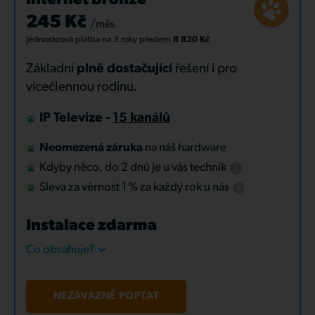
Internet Bronze
245 Kč
/měs.
Jednorázová platba
na 3 roky
předem
8 820 Kč
Základní
plně dostačující
řešení i pro
vícečlennou rodinu.
IP Televize -
15 kanálů
Neomezená záruka
na náš hardware
Kdyby něco, do 2 dnů je u vás technik
Sleva za věrnost 1 % za každý rok u nás
Instalace zdarma
Co obsahuje?
NEZÁVAZNĚ POPTAT