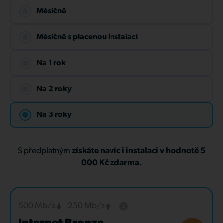
Měsíčně
Měsíčně s placenou instalací
Na 1 rok
Na 2 roky
Na 3 roky
S předplatným
získáte navíc i instalaci v hodnotě 5
000 Kč zdarma.
500 Mb/s
250 Mb/s