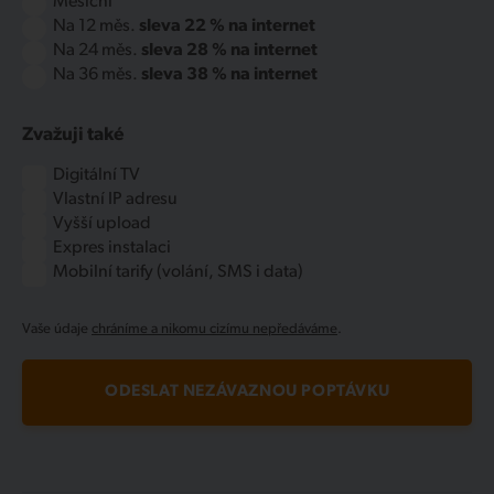
Měsíční
Na 12 měs.
sleva 22 % na internet
Na 24 měs.
sleva 28 % na internet
Na 36 měs.
sleva 38 % na internet
Zvažuji také
Digitální TV
Vlastní IP adresu
Vyšší upload
Expres instalaci
Mobilní tarify (volání, SMS i data)
Vaše údaje
chráníme a nikomu cizímu nepředáváme
.
ODESLAT NEZÁVAZNOU POPTÁVKU