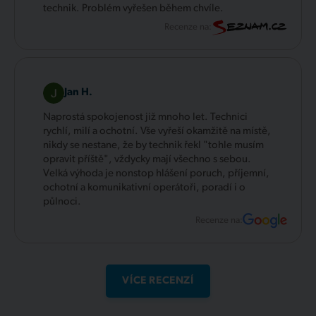
technik. Problém vyřešen během chvíle.
Recenze na:
Jan H.
Naprostá spokojenost již mnoho let. Technici
rychlí, milí a ochotní. Vše vyřeší okamžitě na místě,
nikdy se nestane, že by technik řekl "tohle musím
opravit příště", vždycky mají všechno s sebou.
Velká výhoda je nonstop hlášení poruch, příjemní,
ochotní a komunikativní operátoři, poradí i o
půlnoci.
Recenze na:
VÍCE RECENZÍ