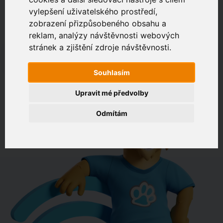
vylepšení uživatelského prostředí,
zobrazení přizpůsobeného obsahu a
Zákaznický portál
Jak rychlé je připojení na vaší adrese?
reklam, analýzy návštěvnosti webových
stránek a zjištění zdroje návštěvnosti.
např. Jeníkovská 940, Čáslav
Souhlasím
OVĚŘIT DOSTUPNOST
Upravit mé předvolby
Odmítám