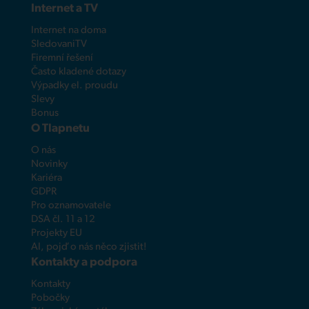
Internet a TV
Internet na doma
SledovaniTV
Firemní řešení
Často kladené dotazy
Výpadky el. proudu
Slevy
Bonus
O Tlapnetu
O nás
Novinky
Kariéra
GDPR
Pro oznamovatele
DSA čl. 11 a 12
Projekty EU
AI, pojď o nás něco zjistit!
Kontakty a podpora
Kontakty
Pobočky