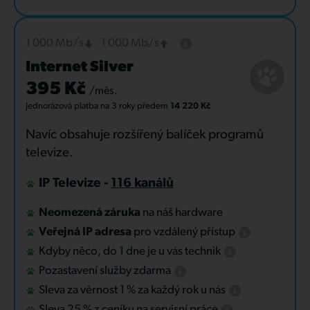
1 000 Mb/s
1 000 Mb/s
Internet Silver
395 Kč
/měs.
Jednorázová platba
na 3 roky
předem
14 220 Kč
Navíc obsahuje rozšířený balíček programů
televize.
IP Televize -
116 kanálů
Neomezená záruka
na náš hardware
Veřejná IP adresa
pro vzdálený přístup
Kdyby něco, do 1 dne je u vás technik
Pozastavení služby zdarma
Sleva za věrnost 1 % za každý rok u nás
Sleva 25 % z ceníku na servisní práce