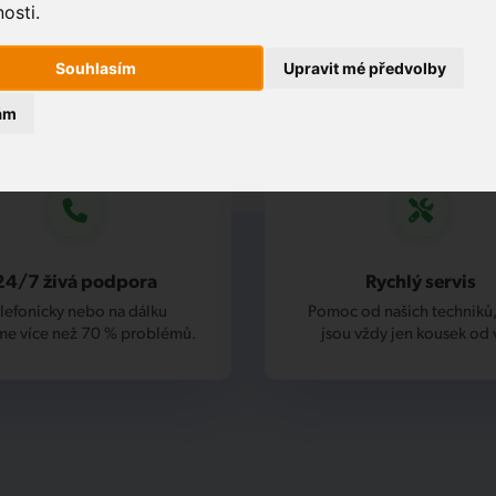
osti.
Souhlasím
Upravit mé předvolby
ám
24/7 živá podpora
Rychlý servis
lefonicky nebo na dálku
Pomoc od našich techniků,
me více než 70 % problémů.
jsou vždy jen kousek od 