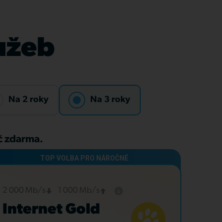
lužeb
Na 2 roky
Na 3 roky
Kč zdarma.
2 000 Mb/s
1 000 Mb/s
Internet Gold