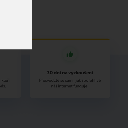
30 dní na vyzkoušení
 kteří
Přesvědčte se sami, jak spolehlivě
vás.
náš internet funguje.