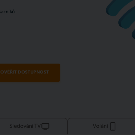
kazníků
OVĚŘIT DOSTUPNOST
Sledování TV
Volání