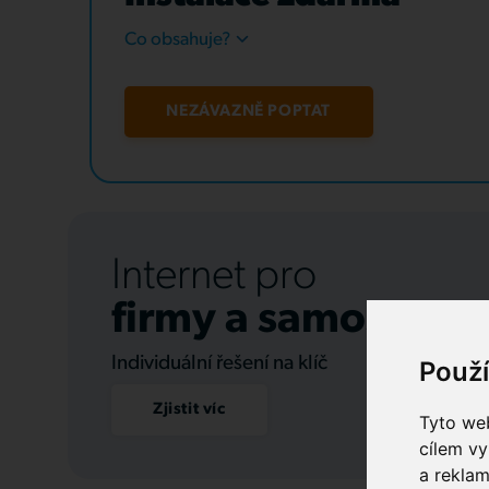
Co obsahuje?
NEZÁVAZNĚ POPTAT
Internet pro
firmy a samospráv
Individuální řešení na klíč
Použ
Zjistit víc
Tyto web
cílem vy
a reklam