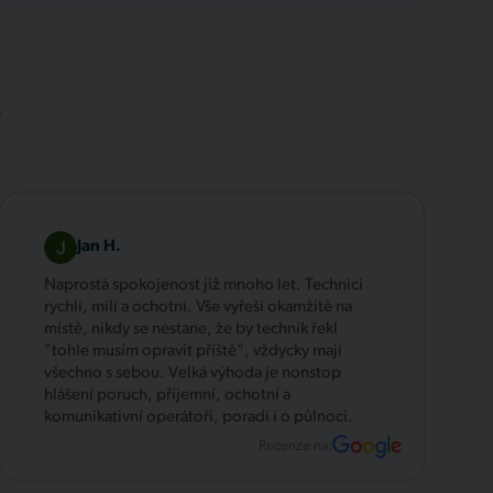
.
Jan H.
Naprostá spokojenost již mnoho let. Technici
rychlí, milí a ochotní. Vše vyřeší okamžitě na
místě, nikdy se nestane, že by technik řekl
"tohle musím opravit příště", vždycky mají
všechno s sebou. Velká výhoda je nonstop
hlášení poruch, příjemní, ochotní a
komunikativní operátoři, poradí i o půlnoci.
Recenze na: