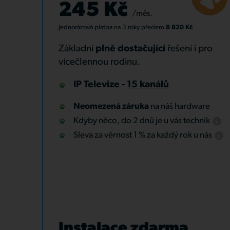
245 Kč
/měs.
Jednorázová platba
na 3 roky
předem
8 820 Kč
Základní
plně dostačující
řešení i pro
vícečlennou rodinu.
IP Televize -
15 kanálů
Neomezená záruka
na náš hardware
Kdyby něco, do 2 dnů je u vás technik
Sleva za věrnost 1 % za každý rok u nás
Instalace zdarma