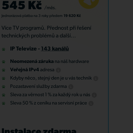
545 Kč
/měs.
Jednorázová platba
na 3 roky
předem
19 620 Kč
Více TV programů. Přednost při řešení
technických problémů a další...
IP Televize -
143 kanálů
Neomezená záruka
na náš hardware
Veřejná IPv4
adresa
Kdyby něco, stejný den je u vás technik
Pozastavení služby zdarma
Sleva za věrnost 1 % za každý rok u nás
Sleva 50 % z ceníku na servisní práce
Instalace zdarma