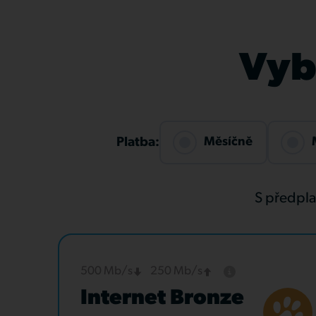
Vybe
Měsíčně
Platba:
S předpl
500 Mb/s
250 Mb/s
Internet Bronze