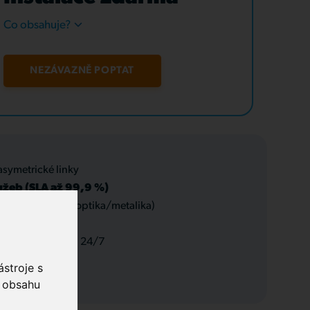
Co obsahuje?
NEZÁVAZNĚ POPTAT
asymetrické linky
užeb (SLA až 99,9 %)
 datové rozvody (optika/metalika)
 a servis, podpora 24/7
stroje s
o obsahu