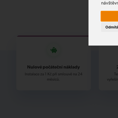
návštěvn
Odmít
Nulové počáteční náklady
Instalace za 1 Kč při smlouvě na 24
Te
měsíců.
vyřeší