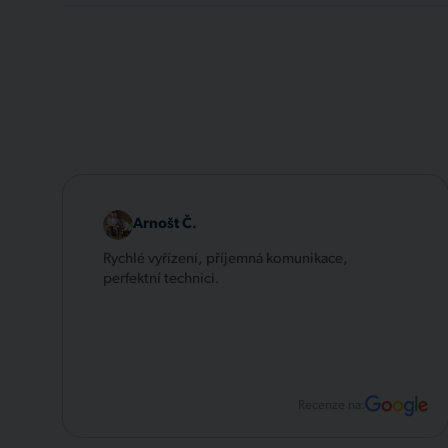
Arnošt Č.
Rychlé vyřízení, příjemná komunikace,
perfektní technici.
Recenze na: