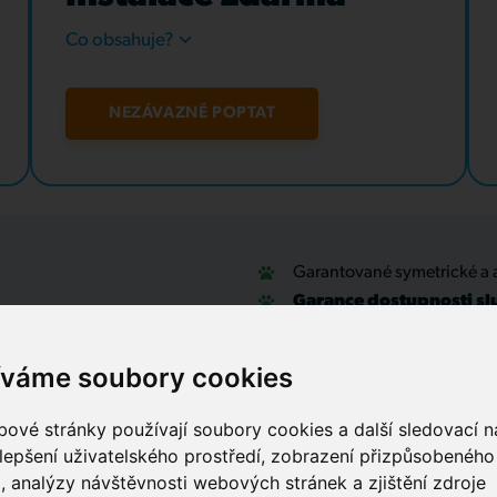
Co obsahuje?
NEZÁVAZNĚ POPTAT
Garantované symetrické a 
Garance dostupnosti sl
u
Optické přípojky a interní
Zabezpečovací systémy
íváme soubory cookies
IT outsourcing, správa sítí
Služby call centra
ové stránky používají soubory cookies a další sledovací ná
lepšení uživatelského prostředí, zobrazení přizpůsobenéh
, analýzy návštěvnosti webových stránek a zjištění zdroje