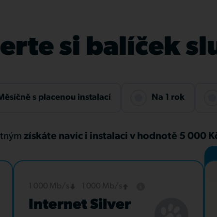
rte si balíček s
Měsíčně s placenou instalací
Na 1 rok
atným
získáte navíc i instalaci v hodnotě 5 000 
1 000 Mb/s
1 000 Mb/s
Internet Silver