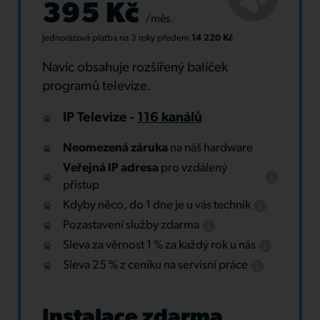
395 Kč
/měs.
Jednorázová platba
na 3 roky
předem
14 220 Kč
Navíc obsahuje rozšířený balíček
programů televize.
IP Televize -
116 kanálů
Neomezená záruka
na náš hardware
Veřejná IP adresa
pro vzdálený
přístup
Kdyby něco, do 1 dne je u vás technik
Pozastavení služby zdarma
Sleva za věrnost 1 % za každý rok u nás
Sleva 25 % z ceníku na servisní práce
Instalace zdarma