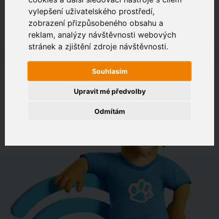
vylepšení uživatelského prostředí,
zobrazení přizpůsobeného obsahu a
Zákaznický portál
Jak rychlé je připojení na vaší adrese?
reklam, analýzy návštěvnosti webových
stránek a zjištění zdroje návštěvnosti.
např. Jeníkovská 940, Čáslav
Souhlasím
OVĚŘIT DOSTUPNOST
Upravit mé předvolby
Odmítám