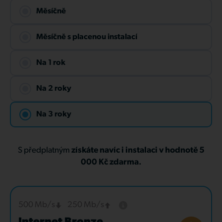
Měsíčně
Měsíčně s placenou instalací
Na 1 rok
Na 2 roky
Na 3 roky
S předplatným
získáte navíc i instalaci v hodnotě 5
000 Kč zdarma.
500 Mb/s
250 Mb/s