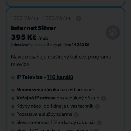
1 000 Mb/s
1 000 Mb/s
Internet Silver
395 Kč
/měs.
Jednorázová platba
na 3 roky
předem
14 220 Kč
Navíc obsahuje rozšířený balíček programů
televize.
IP Televize -
116 kanálů
Neomezená záruka
na náš hardware
Veřejná IP adresa
pro vzdálený přístup
Kdyby něco, do 1 dne je u vás technik
Pozastavení služby zdarma
Sleva za věrnost 1 % za každý rok u nás
Sleva 25 % z ceníku na servisní práce