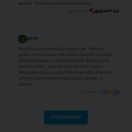
technik. Problém vyřešen během chvíle.
Recenze na:
Jan H.
Naprostá spokojenost již mnoho let. Technici
rychlí, milí a ochotní. Vše vyřeší okamžitě na místě,
nikdy se nestane, že by technik řekl "tohle musím
opravit příště", vždycky mají všechno s sebou.
Velká výhoda je nonstop hlášení poruch, příjemní,
ochotní a komunikativní operátoři, poradí i o
půlnoci.
Recenze na:
VÍCE RECENZÍ