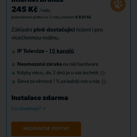
Internet Bronze
245 Kč
/měs.
Jednorázová platba
na 3 roky
předem
8 820 Kč
Základní
plně dostačující
řešení i pro
vícečlennou rodinu.
IP Televize -
15 kanálů
Neomezená záruka
na náš hardware
Kdyby něco, do 2 dnů je u vás technik
Sleva za věrnost 1 % za každý rok u nás
Instalace zdarma
Co obsahuje?
NEZÁVAZNĚ POPTAT