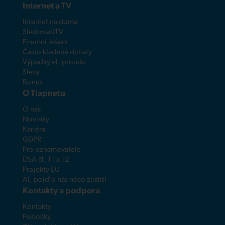
Internet a TV
Internet na doma
SledovaniTV
Firemní řešení
Často kladené dotazy
Výpadky el. proudu
Slevy
Bonus
O Tlapnetu
O nás
Novinky
Kariéra
GDPR
Pro oznamovatele
DSA čl. 11 a 12
Projekty EU
AI, pojď o nás něco zjistit!
Kontakty a podpora
Kontakty
Pobočky