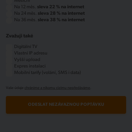
Měsíční
Na 12 měs.
sleva 22 % na internet
Na 24 měs.
sleva 28 % na internet
Na 36 měs.
sleva 38 % na internet
Zvažuji také
Digitální TV
Vlastní IP adresu
Vyšší upload
Expres instalaci
Mobilní tarify (volání, SMS i data)
Vaše údaje
chráníme a nikomu cizímu nepředáváme
.
ODESLAT NEZÁVAZNOU POPTÁVKU