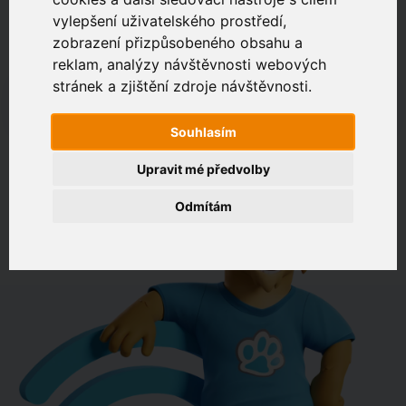
vylepšení uživatelského prostředí,
zobrazení přizpůsobeného obsahu a
Zákaznický portál
Jak rychlé je připojení na vaší adrese?
reklam, analýzy návštěvnosti webových
stránek a zjištění zdroje návštěvnosti.
např. Jeníkovská 940, Čáslav
Souhlasím
OVĚŘIT DOSTUPNOST
Upravit mé předvolby
Odmítám