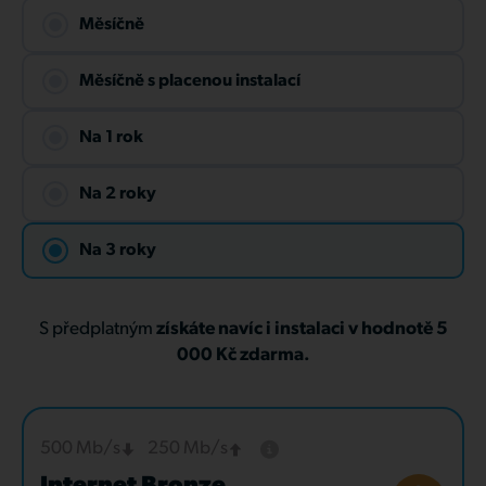
Měsíčně
Měsíčně s placenou instalací
Na 1 rok
Na 2 roky
Na 3 roky
S předplatným
získáte navíc i instalaci v hodnotě 5
000 Kč zdarma.
500 Mb/s
250 Mb/s