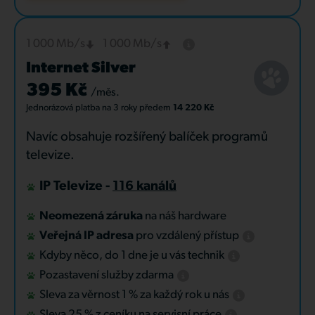
1 000 Mb/s
1 000 Mb/s
Internet Silver
395 Kč
/měs.
Jednorázová platba
na 3 roky
předem
14 220 Kč
Navíc obsahuje rozšířený balíček programů
televize.
IP Televize -
116 kanálů
Neomezená záruka
na náš hardware
Veřejná IP adresa
pro vzdálený přístup
Kdyby něco, do 1 dne je u vás technik
Pozastavení služby zdarma
Sleva za věrnost 1 % za každý rok u nás
Sleva 25 % z ceníku na servisní práce