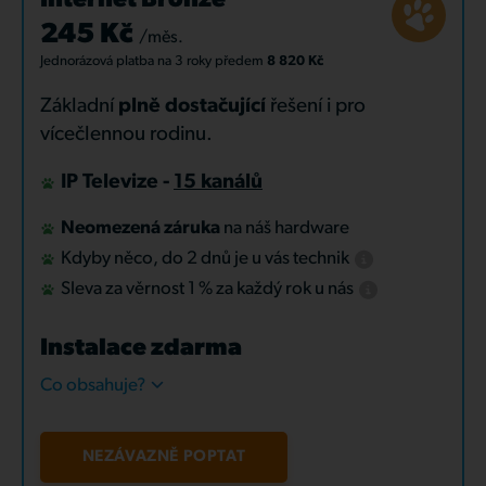
Internet Bronze
245 Kč
/měs.
Jednorázová platba
na 3 roky
předem
8 820 Kč
Základní
plně dostačující
řešení i pro
vícečlennou rodinu.
IP Televize -
15 kanálů
Neomezená záruka
na náš hardware
Kdyby něco, do 2 dnů je u vás technik
Sleva za věrnost 1 % za každý rok u nás
Instalace zdarma
Co obsahuje?
NEZÁVAZNĚ POPTAT