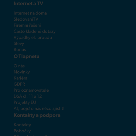
Internet a TV
Internet na doma
SledovaniTV
Firemní řešení
Často kladené dotazy
Výpadky el. proudu
Slevy
Bonus
O Tlapnetu
O nás
Novinky
Kariéra
GDPR
Pro oznamovatele
DSA čl. 11 a 12
Projekty EU
AI, pojď o nás něco zjistit!
Kontakty a podpora
Kontakty
Pobočky