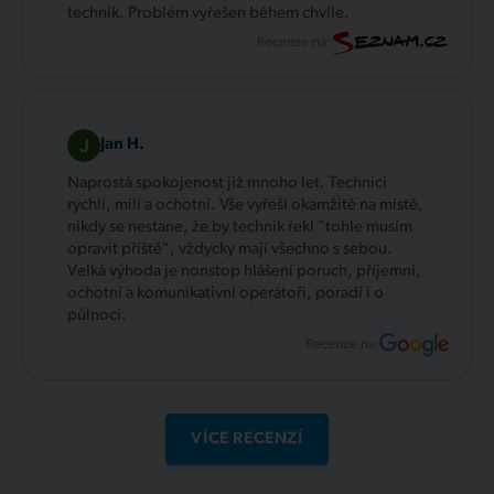
technik. Problém vyřešen během chvíle.
Recenze na:
Jan H.
Naprostá spokojenost již mnoho let. Technici
rychlí, milí a ochotní. Vše vyřeší okamžitě na místě,
nikdy se nestane, že by technik řekl "tohle musím
opravit příště", vždycky mají všechno s sebou.
Velká výhoda je nonstop hlášení poruch, příjemní,
ochotní a komunikativní operátoři, poradí i o
půlnoci.
Recenze na:
VÍCE RECENZÍ