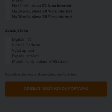
Měsíční
Na 12 měs.
sleva 22 % na internet
Na 24 měs.
sleva 28 % na internet
Na 36 měs.
sleva 38 % na internet
Zvažuji také
Digitální TV
Vlastní IP adresu
Vyšší upload
Expres instalaci
Mobilní tarify (volání, SMS i data)
Vaše údaje
chráníme a nikomu cizímu nepředáváme
.
ODESLAT NEZÁVAZNOU POPTÁVKU