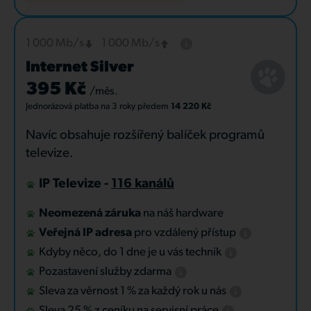
1 000 Mb/s
1 000 Mb/s
Internet Silver
395 Kč
/měs.
Jednorázová platba
na 3 roky
předem
14 220 Kč
Navíc obsahuje rozšířený balíček programů
televize.
IP Televize -
116 kanálů
Neomezená záruka
na náš hardware
Veřejná IP adresa
pro vzdálený přístup
Kdyby něco, do 1 dne je u vás technik
Pozastavení služby zdarma
Sleva za věrnost 1 % za každý rok u nás
Sleva 25 % z ceníku na servisní práce