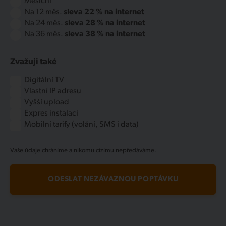
Měsíční
Na 12 měs.
sleva 22 % na internet
Na 24 měs.
sleva 28 % na internet
Na 36 měs.
sleva 38 % na internet
Zvažuji také
Digitální TV
Vlastní IP adresu
Vyšší upload
Expres instalaci
Mobilní tarify (volání, SMS i data)
Vaše údaje
chráníme a nikomu cizímu nepředáváme
.
ODESLAT NEZÁVAZNOU POPTÁVKU