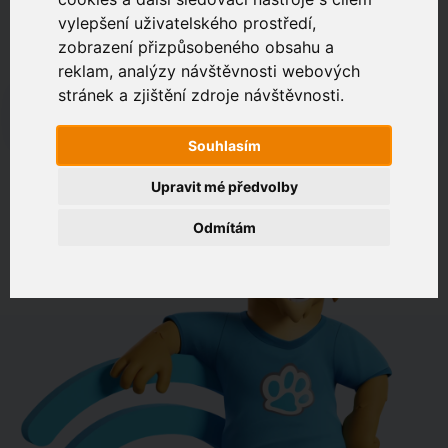
vylepšení uživatelského prostředí,
zobrazení přizpůsobeného obsahu a
Zákaznický portál
Jak rychlé je připojení na vaší adrese?
reklam, analýzy návštěvnosti webových
stránek a zjištění zdroje návštěvnosti.
např. Jeníkovská 940, Čáslav
Souhlasím
OVĚŘIT DOSTUPNOST
Upravit mé předvolby
Odmítám