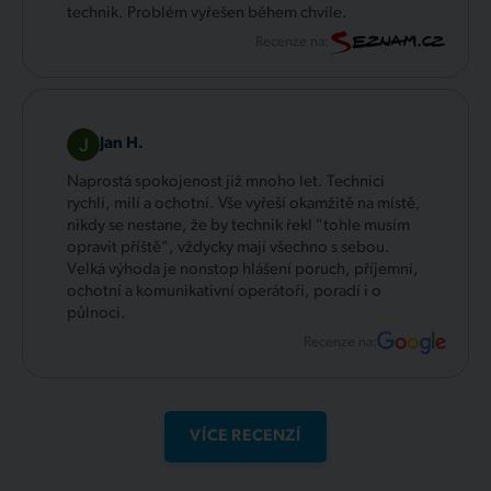
technik. Problém vyřešen během chvíle.
Recenze na:
Jan H.
Naprostá spokojenost již mnoho let. Technici
rychlí, milí a ochotní. Vše vyřeší okamžitě na místě,
nikdy se nestane, že by technik řekl "tohle musím
opravit příště", vždycky mají všechno s sebou.
Velká výhoda je nonstop hlášení poruch, příjemní,
ochotní a komunikativní operátoři, poradí i o
půlnoci.
Recenze na:
VÍCE RECENZÍ