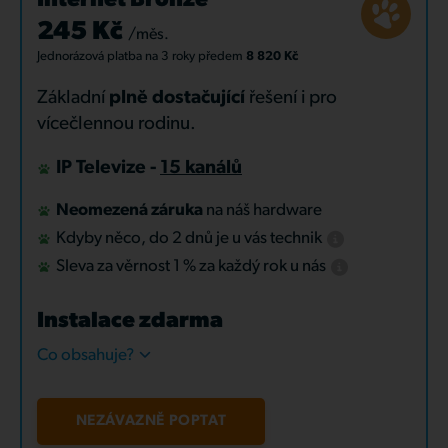
Internet Bronze
245 Kč
/měs.
Jednorázová platba
na 3 roky
předem
8 820 Kč
Základní
plně dostačující
řešení i pro
vícečlennou rodinu.
IP Televize -
15 kanálů
Neomezená záruka
na náš hardware
Kdyby něco, do 2 dnů je u vás technik
Sleva za věrnost 1 % za každý rok u nás
Instalace zdarma
Co obsahuje?
NEZÁVAZNĚ POPTAT