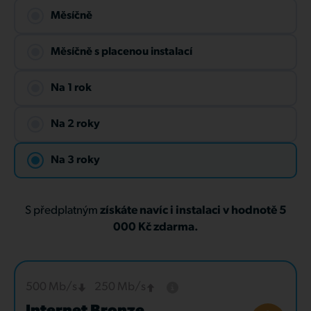
Měsíčně
Měsíčně s placenou instalací
Na 1 rok
Na 2 roky
Na 3 roky
S předplatným
získáte navíc i instalaci v hodnotě 5
000 Kč zdarma.
500 Mb/s
250 Mb/s