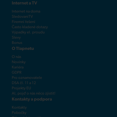
Internet a TV
Internet na doma
SledovaniTV
Firemní řešení
Často kladené dotazy
Výpadky el. proudu
Slevy
Bonus
O Tlapnetu
O nás
Novinky
Kariéra
GDPR
Pro oznamovatele
DSA čl. 11 a 12
Projekty EU
AI, pojď o nás něco zjistit!
Kontakty a podpora
Kontakty
Pobočky