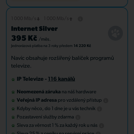
1 000 Mb/s
1 000 Mb/s
Internet Silver
395 Kč
/měs.
Jednorázová platba
na 3 roky
předem
14 220 Kč
Navíc obsahuje rozšířený balíček programů
televize.
IP Televize -
116 kanálů
Neomezená záruka
na náš hardware
Veřejná IP adresa
pro vzdálený přístup
Kdyby něco, do 1 dne je u vás technik
Pozastavení služby zdarma
Sleva za věrnost 1 % za každý rok u nás
Sleva 25 % z ceníku na servisní práce