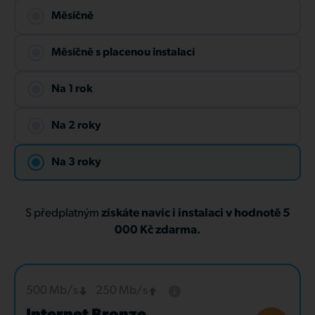
Měsíčně
Měsíčně s placenou instalací
Na 1 rok
Na 2 roky
Na 3 roky
S předplatným
získáte navíc i instalaci v hodnotě 5
000 Kč zdarma.
500 Mb/s
250 Mb/s