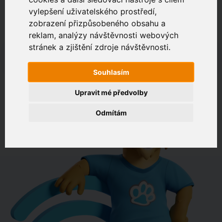
vylepšení uživatelského prostředí,
zobrazení přizpůsobeného obsahu a
Zákaznický portál
Jak rychlé je připojení na vaší adrese?
reklam, analýzy návštěvnosti webových
stránek a zjištění zdroje návštěvnosti.
např. Jeníkovská 940, Čáslav
Souhlasím
OVĚŘIT DOSTUPNOST
Upravit mé předvolby
Odmítám