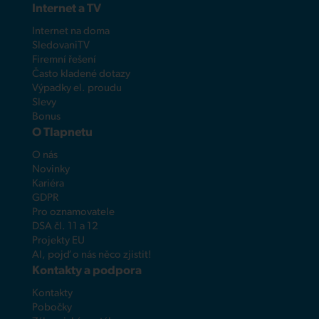
Internet a TV
Internet na doma
SledovaniTV
Firemní řešení
Často kladené dotazy
Výpadky el. proudu
Slevy
Bonus
O Tlapnetu
O nás
Novinky
Kariéra
GDPR
Pro oznamovatele
DSA čl. 11 a 12
Projekty EU
AI, pojď o nás něco zjistit!
Kontakty a podpora
Kontakty
Pobočky