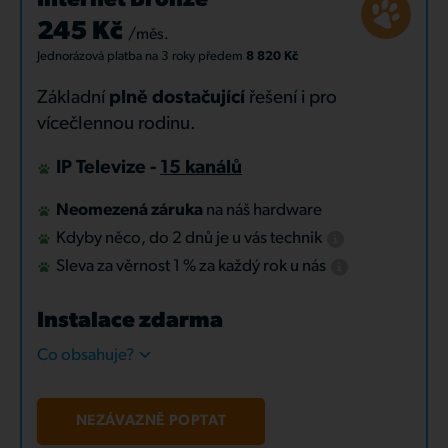
Internet Bronze
245 Kč
/měs.
Jednorázová platba
na 3 roky
předem
8 820 Kč
Základní
plně dostačující
řešení i pro
vícečlennou rodinu.
IP Televize -
15 kanálů
Neomezená záruka
na náš hardware
Kdyby něco, do 2 dnů je u vás technik
Sleva za věrnost 1 % za každý rok u nás
Instalace zdarma
Co obsahuje?
NEZÁVAZNĚ POPTAT