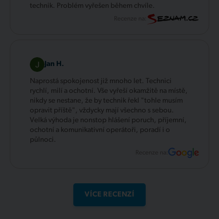
technik. Problém vyřešen během chvíle.
Recenze na:
Jan H.
Naprostá spokojenost již mnoho let. Technici
rychlí, milí a ochotní. Vše vyřeší okamžitě na místě,
nikdy se nestane, že by technik řekl "tohle musím
opravit příště", vždycky mají všechno s sebou.
Velká výhoda je nonstop hlášení poruch, příjemní,
ochotní a komunikativní operátoři, poradí i o
půlnoci.
Recenze na:
VÍCE RECENZÍ