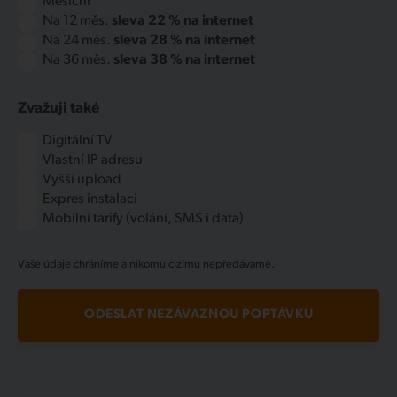
Měsíční
Na 12 měs.
sleva 22 % na internet
Na 24 měs.
sleva 28 % na internet
Na 36 měs.
sleva 38 % na internet
Zvažuji také
Digitální TV
Vlastní IP adresu
Vyšší upload
Expres instalaci
Mobilní tarify (volání, SMS i data)
Vaše údaje
chráníme a nikomu cizímu nepředáváme
.
ODESLAT NEZÁVAZNOU POPTÁVKU