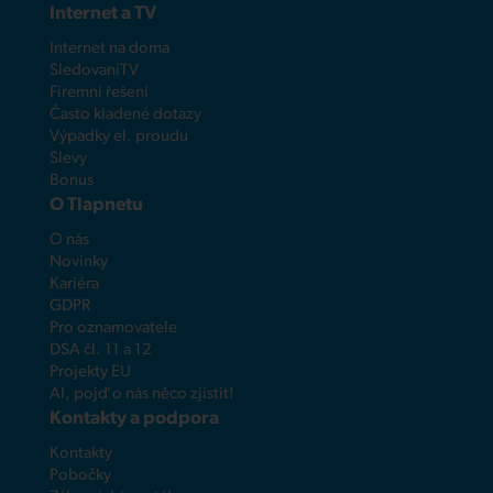
Internet a TV
Internet na doma
SledovaniTV
Firemní řešení
Často kladené dotazy
Výpadky el. proudu
Slevy
Bonus
O Tlapnetu
O nás
Novinky
Kariéra
GDPR
Pro oznamovatele
DSA čl. 11 a 12
Projekty EU
AI, pojď o nás něco zjistit!
Kontakty a podpora
Kontakty
Pobočky