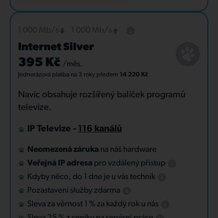
1 000 Mb/s
1 000 Mb/s
Internet Silver
395 Kč
/měs.
Jednorázová platba
na 3 roky
předem
14 220 Kč
Navíc obsahuje rozšířený balíček programů
televize.
IP Televize -
116 kanálů
Neomezená záruka
na náš hardware
Veřejná IP adresa
pro vzdálený přístup
Kdyby něco, do 1 dne je u vás technik
Pozastavení služby zdarma
Sleva za věrnost 1 % za každý rok u nás
Sleva 25 % z ceníku na servisní práce