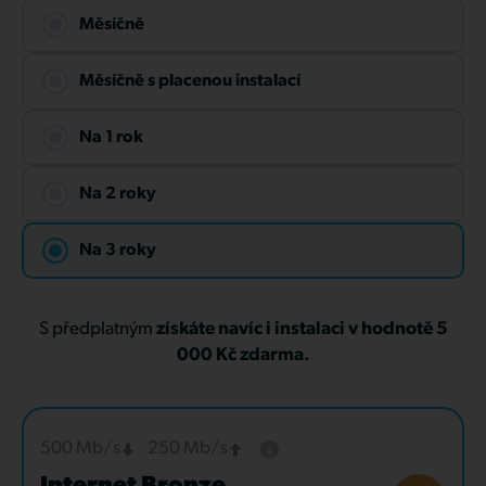
Měsíčně
Měsíčně s placenou instalací
Na 1 rok
Na 2 roky
Na 3 roky
S předplatným
získáte navíc i instalaci v hodnotě 5
000 Kč zdarma.
500 Mb/s
250 Mb/s