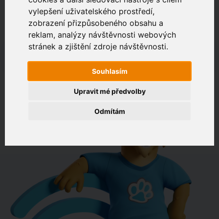
vylepšení uživatelského prostředí,
zobrazení přizpůsobeného obsahu a
Zákaznický portál
Jak rychlé je připojení na vaší adrese?
reklam, analýzy návštěvnosti webových
stránek a zjištění zdroje návštěvnosti.
např. Jeníkovská 940, Čáslav
Souhlasím
OVĚŘIT DOSTUPNOST
Upravit mé předvolby
Odmítám