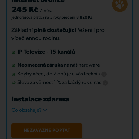
Internet Bronze
245 Kč
/měs.
Jednorázová platba
na 3 roky
předem
8 820 Kč
Základní
plně dostačující
řešení i pro
vícečlennou rodinu.
IP Televize -
15 kanálů
Neomezená záruka
na náš hardware
Kdyby něco, do 2 dnů je u vás technik
Sleva za věrnost 1 % za každý rok u nás
Instalace zdarma
Co obsahuje?
NEZÁVAZNĚ POPTAT