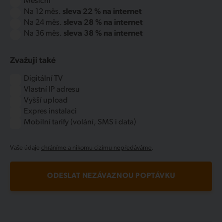
Měsíční
Na 12 měs.
sleva 22 % na internet
Na 24 měs.
sleva 28 % na internet
Na 36 měs.
sleva 38 % na internet
Zvažuji také
Digitální TV
Vlastní IP adresu
Vyšší upload
Expres instalaci
Mobilní tarify (volání, SMS i data)
Vaše údaje
chráníme a nikomu cizímu nepředáváme
.
ODESLAT NEZÁVAZNOU POPTÁVKU