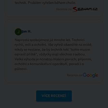
technik. Problém vyřešen během chvíle.
Recenze na:
Jan H.
Naprostá spokojenost již mnoho let. Technici
rychlí, milí a ochotní. Vše vyřeší okamžitě na místě,
nikdy se nestane, že by technik řekl "tohle musím
opravit příště", vždycky mají všechno s sebou.
Velká výhoda je nonstop hlášení poruch, příjemní,
ochotní a komunikativní operátoři, poradí i o
půlnoci.
Recenze na:
VÍCE RECENZÍ