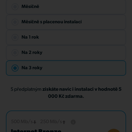
Měsíčně
Měsíčně s placenou instalací
Na 1 rok
Na 2 roky
Na 3 roky
S předplatným
získáte navíc i instalaci v hodnotě 5
000 Kč zdarma.
500 Mb/s
250 Mb/s