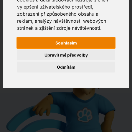
vylepšení uživatelského prostředí,
zobrazení přizpůsobeného obsahu a
Zákaznický portál
Jak rychlé je připojení na vaší adrese?
reklam, analýzy návštěvnosti webových
stránek a zjištění zdroje návštěvnosti.
např. Jeníkovská 940, Čáslav
Souhlasím
OVĚŘIT DOSTUPNOST
Upravit mé předvolby
Odmítám