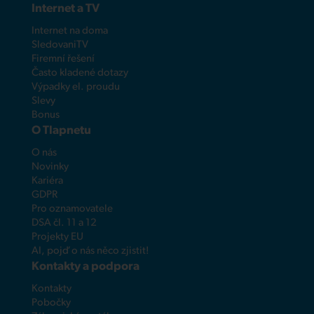
Internet a TV
Internet na doma
SledovaniTV
Firemní řešení
Často kladené dotazy
Výpadky el. proudu
Slevy
Bonus
O Tlapnetu
O nás
Novinky
Kariéra
GDPR
Pro oznamovatele
DSA čl. 11 a 12
Projekty EU
AI, pojď o nás něco zjistit!
Kontakty a podpora
Kontakty
Pobočky