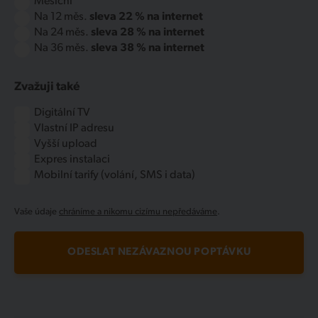
Měsíční
Na 12 měs.
sleva 22 % na internet
Na 24 měs.
sleva 28 % na internet
Na 36 měs.
sleva 38 % na internet
Zvažuji také
Digitální TV
Vlastní IP adresu
Vyšší upload
Expres instalaci
Mobilní tarify (volání, SMS i data)
Vaše údaje
chráníme a nikomu cizímu nepředáváme
.
ODESLAT NEZÁVAZNOU POPTÁVKU