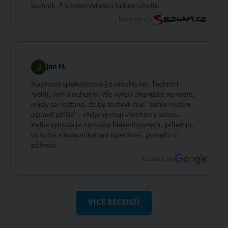
technik. Problém vyřešen během chvíle.
Recenze na:
Jan H.
Naprostá spokojenost již mnoho let. Technici
rychlí, milí a ochotní. Vše vyřeší okamžitě na místě,
nikdy se nestane, že by technik řekl "tohle musím
opravit příště", vždycky mají všechno s sebou.
Velká výhoda je nonstop hlášení poruch, příjemní,
ochotní a komunikativní operátoři, poradí i o
půlnoci.
Recenze na:
VÍCE RECENZÍ