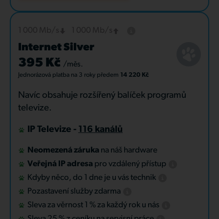
1 000 Mb/s
1 000 Mb/s
Internet Silver
395 Kč
/měs.
Jednorázová platba
na 3 roky
předem
14 220 Kč
Navíc obsahuje rozšířený balíček programů
televize.
IP Televize -
116 kanálů
Neomezená záruka
na náš hardware
Veřejná IP adresa
pro vzdálený přístup
Kdyby něco, do 1 dne je u vás technik
Pozastavení služby zdarma
Sleva za věrnost 1 % za každý rok u nás
Sleva 25 % z ceníku na servisní práce