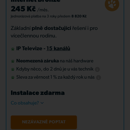
Internet Bronze
245 Kč
/měs.
Jednorázová platba
na 3 roky
předem
8 820 Kč
Základní
plně dostačující
řešení i pro
vícečlennou rodinu.
IP Televize -
15 kanálů
Neomezená záruka
na náš hardware
Kdyby něco, do 2 dnů je u vás technik
Sleva za věrnost 1 % za každý rok u nás
Instalace zdarma
Co obsahuje?
NEZÁVAZNĚ POPTAT