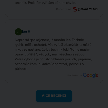
technik. Problém vyřešen během chvíle.
Recenze na:
Jan H.
Naprostá spokojenost již mnoho let. Technici
rychlí, milí a ochotní. Vše vyřeší okamžitě na místě,
nikdy se nestane, že by technik řekl "tohle musím
opravit příště", vždycky mají všechno s sebou.
Velká výhoda je nonstop hlášení poruch, příjemní,
ochotní a komunikativní operátoři, poradí i o
půlnoci.
Recenze na:
VÍCE RECENZÍ