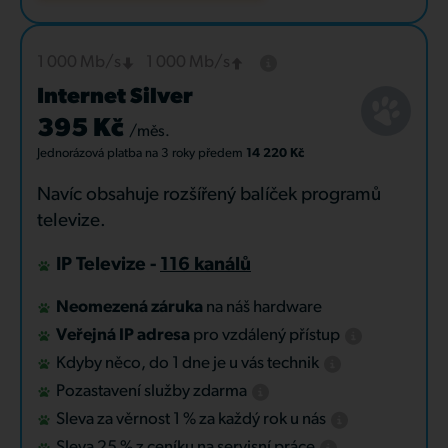
1 000 Mb/s
1 000 Mb/s
Internet Silver
395 Kč
/měs.
Jednorázová platba
na 3 roky
předem
14 220 Kč
Navíc obsahuje rozšířený balíček programů
televize.
IP Televize -
116 kanálů
Neomezená záruka
na náš hardware
Veřejná IP adresa
pro vzdálený přístup
Kdyby něco, do 1 dne je u vás technik
Pozastavení služby zdarma
Sleva za věrnost 1 % za každý rok u nás
Sleva 25 % z ceníku na servisní práce