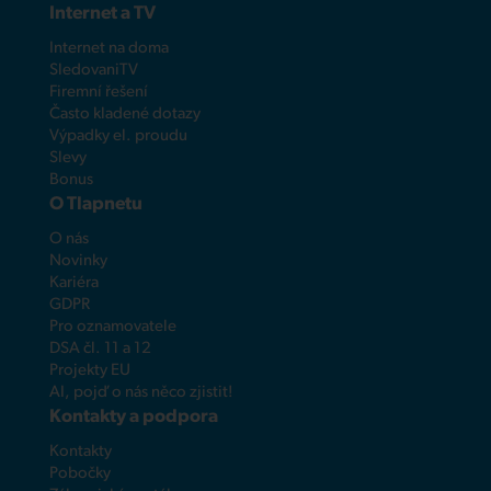
Internet a TV
Internet na doma
SledovaniTV
Firemní řešení
Často kladené dotazy
Výpadky el. proudu
Slevy
Bonus
O Tlapnetu
O nás
Novinky
Kariéra
GDPR
Pro oznamovatele
DSA čl. 11 a 12
Projekty EU
AI, pojď o nás něco zjistit!
Kontakty a podpora
Kontakty
Pobočky