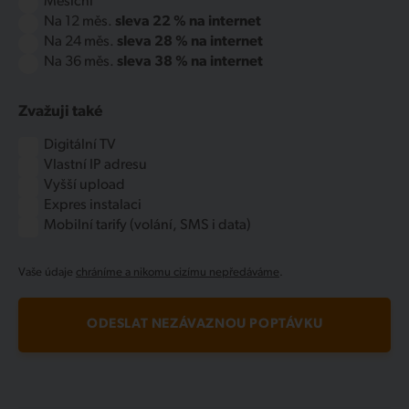
Měsíční
Na 12 měs.
sleva 22 % na internet
Na 24 měs.
sleva 28 % na internet
Na 36 měs.
sleva 38 % na internet
Zvažuji také
Digitální TV
Vlastní IP adresu
Vyšší upload
Expres instalaci
Mobilní tarify (volání, SMS i data)
Vaše údaje
chráníme a nikomu cizímu nepředáváme
.
ODESLAT NEZÁVAZNOU POPTÁVKU