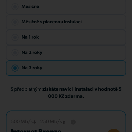
Měsíčně
Měsíčně s placenou instalací
Na 1 rok
Na 2 roky
Na 3 roky
S předplatným
získáte navíc i instalaci v hodnotě 5
000 Kč zdarma.
500 Mb/s
250 Mb/s