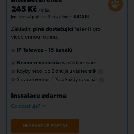
Internet Bronze
245 Kč
/měs.
Jednorázová platba
na 3 roky
předem
8 820 Kč
Základní
plně dostačující
řešení i pro
vícečlennou rodinu.
IP Televize -
15 kanálů
Neomezená záruka
na náš hardware
Kdyby něco, do 2 dnů je u vás technik
Sleva za věrnost 1 % za každý rok u nás
Instalace zdarma
Co obsahuje?
NEZÁVAZNĚ POPTAT