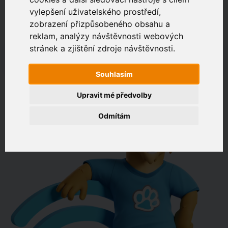
vylepšení uživatelského prostředí,
zobrazení přizpůsobeného obsahu a
Zákaznický portál
Jak rychlé je připojení na vaší adrese?
reklam, analýzy návštěvnosti webových
stránek a zjištění zdroje návštěvnosti.
např. Jeníkovská 940, Čáslav
Souhlasím
OVĚŘIT DOSTUPNOST
Upravit mé předvolby
Odmítám