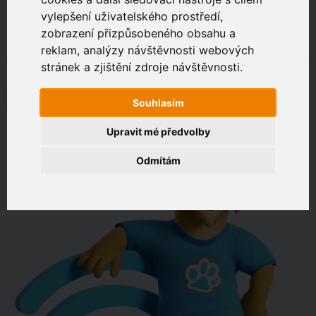
vylepšení uživatelského prostředí,
zobrazení přizpůsobeného obsahu a
Zákaznický portál
Jak rychlé je připojení na vaší adrese?
reklam, analýzy návštěvnosti webových
stránek a zjištění zdroje návštěvnosti.
např. Jeníkovská 940, Čáslav
Souhlasím
OVĚŘIT DOSTUPNOST
Upravit mé předvolby
Odmítám