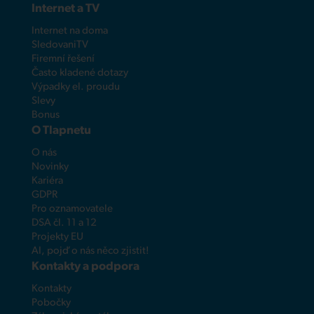
Internet a TV
Internet na doma
SledovaniTV
Firemní řešení
Často kladené dotazy
Výpadky el. proudu
Slevy
Bonus
O Tlapnetu
O nás
Novinky
Kariéra
GDPR
Pro oznamovatele
DSA čl. 11 a 12
Projekty EU
AI, pojď o nás něco zjistit!
Kontakty a podpora
Kontakty
Pobočky