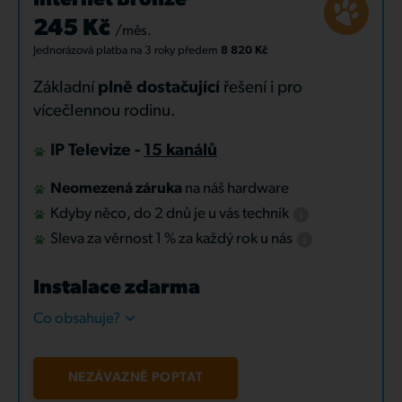
Internet Bronze
245 Kč
/měs.
Jednorázová platba
na 3 roky
předem
8 820 Kč
Základní
plně dostačující
řešení i pro
vícečlennou rodinu.
IP Televize -
15 kanálů
Neomezená záruka
na náš hardware
Kdyby něco, do 2 dnů je u vás technik
Sleva za věrnost 1 % za každý rok u nás
Instalace zdarma
Co obsahuje?
NEZÁVAZNĚ POPTAT