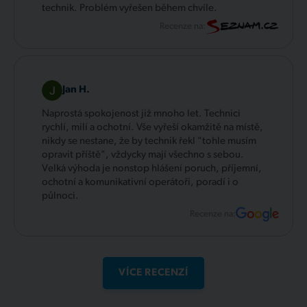
technik. Problém vyřešen během chvíle.
Recenze na:
Jan H.
Naprostá spokojenost již mnoho let. Technici
rychlí, milí a ochotní. Vše vyřeší okamžitě na místě,
nikdy se nestane, že by technik řekl "tohle musím
opravit příště", vždycky mají všechno s sebou.
Velká výhoda je nonstop hlášení poruch, příjemní,
ochotní a komunikativní operátoři, poradí i o
půlnoci.
Recenze na:
VÍCE RECENZÍ