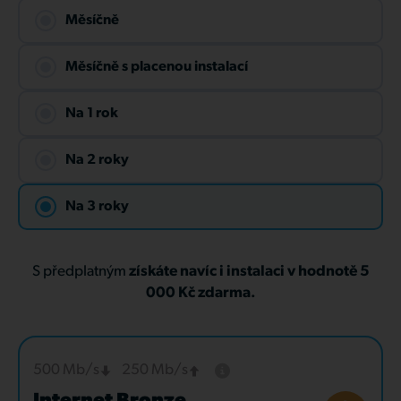
Měsíčně
Měsíčně s placenou instalací
Na 1 rok
Na 2 roky
Na 3 roky
S předplatným
získáte navíc i instalaci v hodnotě 5
000 Kč zdarma.
500 Mb/s
250 Mb/s