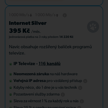
1 000 Mb/s
1 000 Mb/s
Internet Silver
395 Kč
/měs.
Jednorázová platba
na 3 roky
předem
14 220 Kč
Navíc obsahuje rozšířený balíček programů
televize.
IP Televize -
116 kanálů
Neomezená záruka
na náš hardware
Veřejná IP adresa
pro vzdálený přístup
Kdyby něco, do 1 dne je u vás technik
Pozastavení služby zdarma
Sleva za věrnost 1 % za každý rok u nás
Sleva 25 % z ceníku na servisní práce