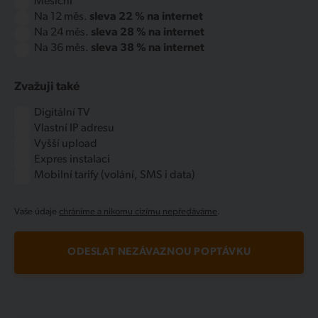
Měsíční
Na 12 měs.
sleva 22 % na internet
Na 24 měs.
sleva 28 % na internet
Na 36 měs.
sleva 38 % na internet
Zvažuji také
Digitální TV
Vlastní IP adresu
Vyšší upload
Expres instalaci
Mobilní tarify (volání, SMS i data)
Vaše údaje
chráníme a nikomu cizímu nepředáváme
.
ODESLAT NEZÁVAZNOU POPTÁVKU