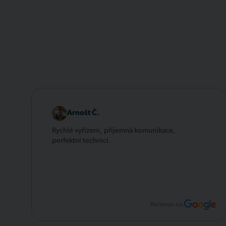
Arnošt Č.
Rychlé vyřízení, příjemná komunikace,
perfektní technici.
Recenze na: