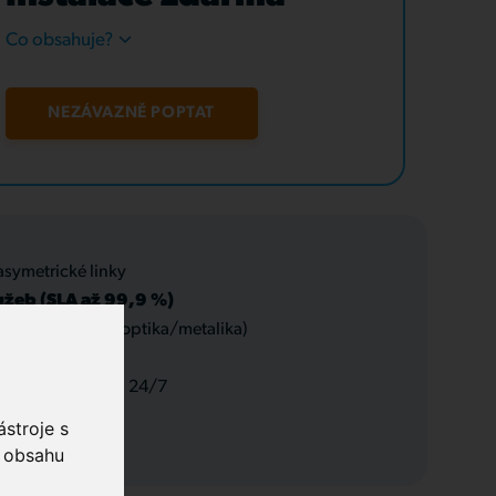
Co obsahuje?
NEZÁVAZNĚ POPTAT
asymetrické linky
užeb (SLA až 99,9 %)
 datové rozvody (optika/metalika)
 a servis, podpora 24/7
stroje s
o obsahu