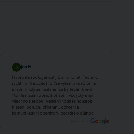
.
Jan H.
Naprostá spokojenost již mnoho let. Technici
rychlí, milí a ochotní. Vše vyřeší okamžitě na
místě, nikdy se nestane, že by technik řekl
"tohle musím opravit příště", vždycky mají
všechno s sebou. Velká výhoda je nonstop
hlášení poruch, příjemní, ochotní a
komunikativní operátoři, poradí i o půlnoci.
Recenze na: