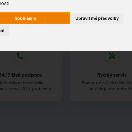
osti.
Souhlasím
Upravit mé předvolby
ám
24/7 živá podpora
Rychlý servis
lefonicky nebo na dálku
Pomoc od našich techniků,
me více než 70 % problémů.
jsou vždy jen kousek od 