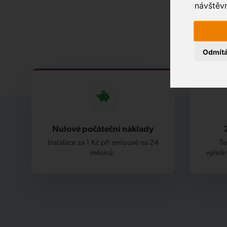
návštěvn
Odmít
Nulové počáteční náklady
Instalace za 1 Kč při smlouvě na 24
Te
měsíců.
vyřeší