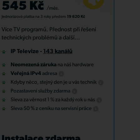
545 Kč
/měs.
Jednorázová platba
na 3 roky
předem
19 620 Kč
Více TV programů. Přednost při řešení
technických problémů a další...
IP Televize -
143 kanálů
Neomezená záruka
na náš hardware
Veřejná IPv4
adresa
Kdyby něco, stejný den je u vás technik
Pozastavení služby zdarma
Sleva za věrnost 1 % za každý rok u nás
Sleva 50 % z ceníku na servisní práce
Instalace zdarma