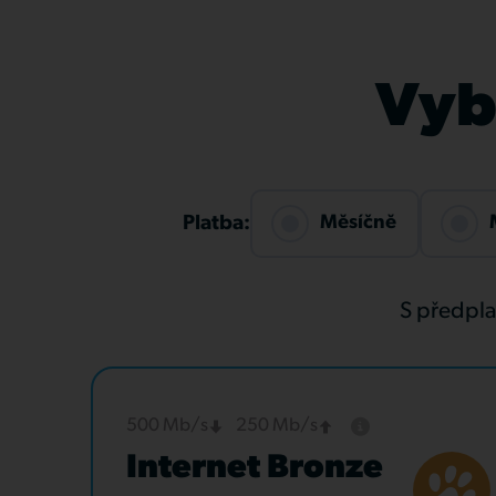
Vybe
Měsíčně
Platba:
S předpl
500 Mb/s
250 Mb/s
Internet Bronze