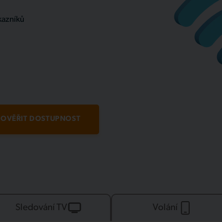
kazníků
OVĚŘIT DOSTUPNOST
Sledování TV
Volání