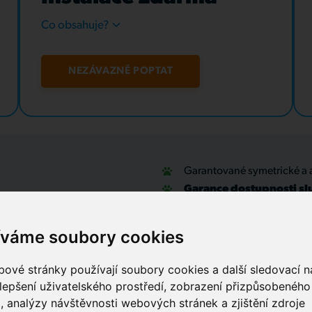
Co obsahuje?
NEZÁVAZNĚ POPTAT
Garantované symetrické a 
Garance dostupnosti sl
u
Optické přípojky a interní
Zabezpečovací systémy
íváme soubory cookies
IT outsourcing, správa sítí
Služby call centra
ové stránky používají soubory cookies a další sledovací ná
lepšení uživatelského prostředí, zobrazení přizpůsobenéh
, analýzy návštěvnosti webových stránek a zjištění zdroje