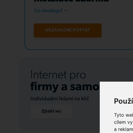
Co obsahuje?
NEZÁVAZNĚ POPTAT
Internet pro
firmy a samospráv
Individuální řešení na klíč
Použ
Zjistit víc
Tyto web
cílem vy
a reklam