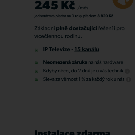
245 Kč
/měs.
Jednorázová platba
na 3 roky
předem
8 820 Kč
Základní
plně dostačující
řešení i pro
vícečlennou rodinu.
IP Televize -
15 kanálů
Neomezená záruka
na náš hardware
Kdyby něco, do 2 dnů je u vás technik
Sleva za věrnost 1 % za každý rok u nás
Instalace zdarma