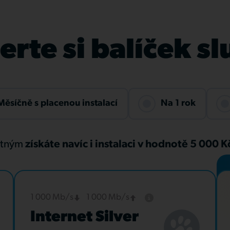
rte si balíček s
Měsíčně s placenou instalací
Na 1 rok
atným
získáte navíc i instalaci v hodnotě 5 000 
1 000 Mb/s
1 000 Mb/s
Internet Silver