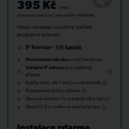
395 Kč
/měs.
Jednorázová platba
na 3 roky
předem
14 220 Kč
Navíc obsahuje rozšířený balíček
programů televize.
IP Televize -
116 kanálů
Neomezená záruka
na náš hardware
Veřejná IP adresa
pro vzdálený
přístup
Kdyby něco, do 1 dne je u vás technik
Pozastavení služby zdarma
Sleva za věrnost 1 % za každý rok u nás
Sleva 25 % z ceníku na servisní práce
Instalace zdarma