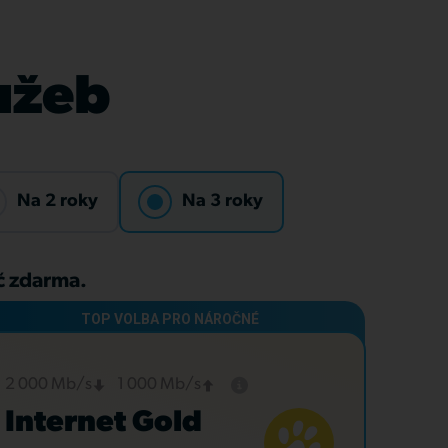
lužeb
Na 2 roky
Na 3 roky
Kč zdarma.
2 000 Mb/s
1 000 Mb/s
Internet Gold