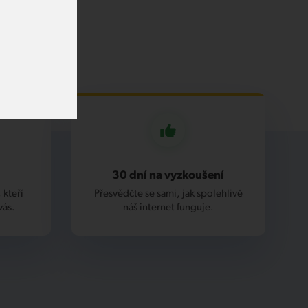
30 dní na vyzkoušení
 kteří
Přesvědčte se sami, jak spolehlivě
vás.
náš internet funguje.