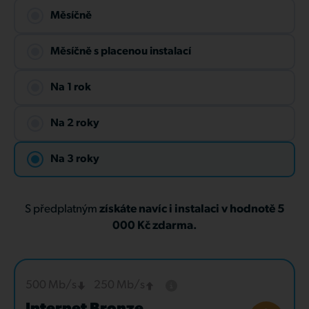
Měsíčně
Měsíčně s placenou instalací
Na 1 rok
Na 2 roky
Na 3 roky
S předplatným
získáte navíc i instalaci v hodnotě 5
000 Kč zdarma.
500 Mb/s
250 Mb/s