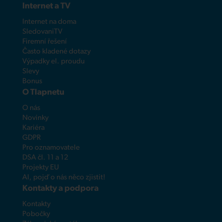
Internet a TV
Internet na doma
SledovaniTV
Firemní řešení
Často kladené dotazy
Výpadky el. proudu
Slevy
Bonus
O Tlapnetu
O nás
Novinky
Kariéra
GDPR
Pro oznamovatele
DSA čl. 11 a 12
Projekty EU
AI, pojď o nás něco zjistit!
Kontakty a podpora
Kontakty
Pobočky