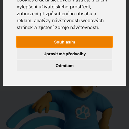
vylepšení uživatelského prostředí,
zobrazení přizpůsobeného obsahu a
Zákaznický portál
Jak rychlé je připojení na vaší adrese?
reklam, analýzy návštěvnosti webových
stránek a zjištění zdroje návštěvnosti.
např. Jeníkovská 940, Čáslav
Souhlasím
OVĚŘIT DOSTUPNOST
Upravit mé předvolby
Odmítám