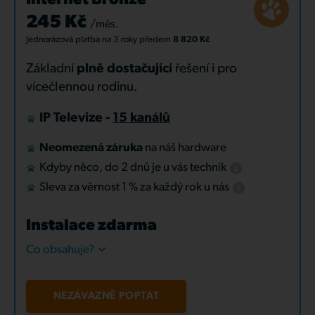
Internet Bronze
245 Kč
/měs.
Jednorázová platba
na 3 roky
předem
8 820 Kč
Základní
plně dostačující
řešení i pro
vícečlennou rodinu.
IP Televize -
15 kanálů
Neomezená záruka
na náš hardware
Kdyby něco, do 2 dnů je u vás technik
Sleva za věrnost 1 % za každý rok u nás
Instalace zdarma
Co obsahuje?
NEZÁVAZNĚ POPTAT