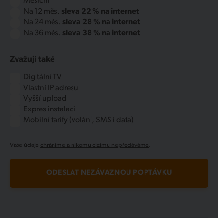
Měsíční
Na 12 měs.
sleva 22 % na internet
Na 24 měs.
sleva 28 % na internet
Na 36 měs.
sleva 38 % na internet
Zvažuji také
Digitální TV
Vlastní IP adresu
Vyšší upload
Expres instalaci
Mobilní tarify (volání, SMS i data)
Vaše údaje
chráníme a nikomu cizímu nepředáváme
.
ODESLAT NEZÁVAZNOU POPTÁVKU