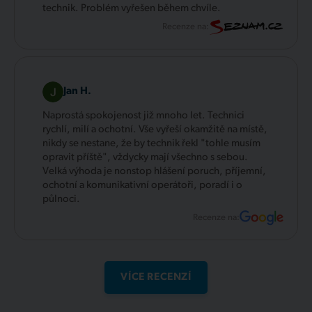
technik. Problém vyřešen během chvíle.
Recenze na:
Jan H.
Naprostá spokojenost již mnoho let. Technici
rychlí, milí a ochotní. Vše vyřeší okamžitě na místě,
nikdy se nestane, že by technik řekl "tohle musím
opravit příště", vždycky mají všechno s sebou.
Velká výhoda je nonstop hlášení poruch, příjemní,
ochotní a komunikativní operátoři, poradí i o
půlnoci.
Recenze na:
VÍCE RECENZÍ