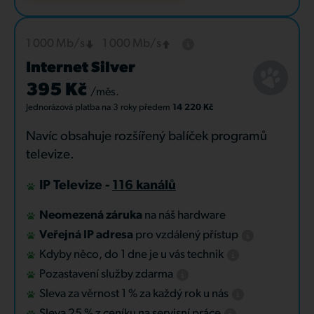
1 000 Mb/s
1 000 Mb/s
Internet Silver
395 Kč
/měs.
Jednorázová platba
na 3 roky
předem
14 220 Kč
Navíc obsahuje rozšířený balíček programů
televize.
IP Televize -
116 kanálů
Neomezená záruka
na náš hardware
Veřejná IP adresa
pro vzdálený přístup
Kdyby něco, do 1 dne je u vás technik
Pozastavení služby zdarma
Sleva za věrnost 1 % za každý rok u nás
Sleva 25 % z ceníku na servisní práce