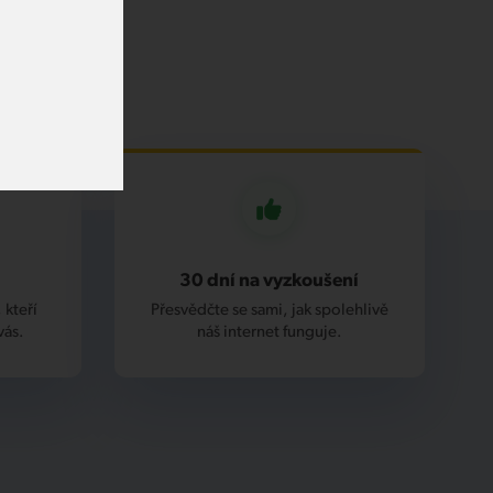
30 dní na vyzkoušení
 kteří
Přesvědčte se sami, jak spolehlivě
vás.
náš internet funguje.