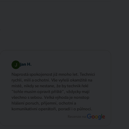
.
Jan H.
Naprostá spokojenost již mnoho let. Technici
rychlí, milí a ochotní. Vše vyřeší okamžitě na
místě, nikdy se nestane, že by technik řekl
"tohle musím opravit příště", vždycky mají
všechno s sebou. Velká výhoda je nonstop
hlášení poruch, příjemní, ochotní a
komunikativní operátoři, poradí i o půlnoci.
Recenze na: