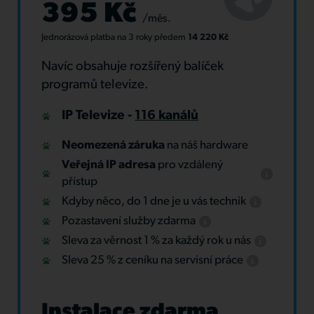
395 Kč
/měs.
Jednorázová platba
na 3 roky
předem
14 220 Kč
Navíc obsahuje rozšířený balíček
programů televize.
IP Televize -
116 kanálů
Neomezená záruka
na náš hardware
Veřejná IP adresa
pro vzdálený
přístup
Kdyby něco, do 1 dne je u vás technik
Pozastavení služby zdarma
Sleva za věrnost 1 % za každý rok u nás
Sleva 25 % z ceníku na servisní práce
Instalace zdarma