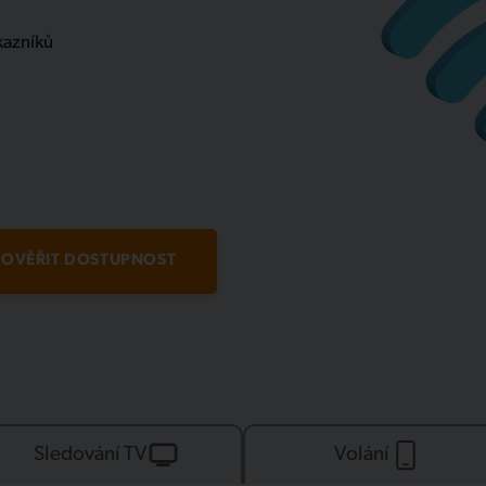
kazníků
OVĚŘIT DOSTUPNOST
Sledování TV
Volání