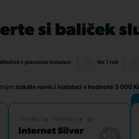
rte si balíček s
Měsíčně s placenou instalací
Na 1 rok
atným
získáte navíc i instalaci v hodnotě 5 000 
1 000 Mb/s
1 000 Mb/s
Internet Silver