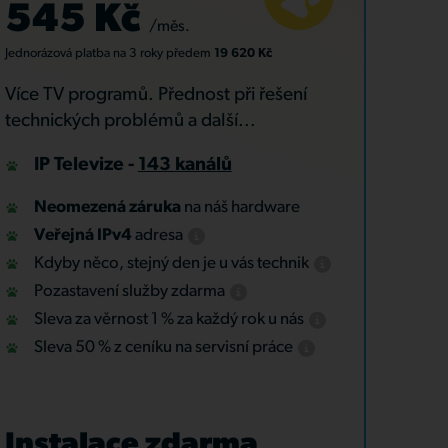
545 Kč
/měs.
Jednorázová platba
na 3 roky
předem
19 620 Kč
Více TV programů. Přednost při řešení
technických problémů a další...
IP Televize -
143 kanálů
Neomezená záruka
na náš hardware
Veřejná IPv4
adresa
Kdyby něco, stejný den je u vás technik
Pozastavení služby zdarma
Sleva za věrnost 1 % za každý rok u nás
Sleva 50 % z ceníku na servisní práce
Instalace zdarma