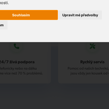
osti.
Souhlasím
Upravit mé předvolby
ám
24/7 živá podpora
Rychlý servis
lefonicky nebo na dálku
Pomoc od našich techniků,
me více než 70 % problémů.
jsou vždy jen kousek od 