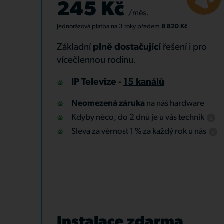
245 Kč
/měs.
Jednorázová platba
na 3 roky
předem
8 820 Kč
Základní
plně dostačující
řešení i pro
vícečlennou rodinu.
IP Televize -
15 kanálů
Neomezená záruka
na náš hardware
Kdyby něco, do 2 dnů je u vás technik
Sleva za věrnost 1 % za každý rok u nás
Instalace zdarma