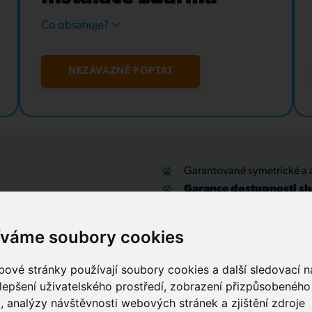
Co obsahuje?
NEZÁVAZNĚ POPTAT
Garantované symetrické a 
Garance dostupnosti sl
u
Optické přípojky a interní
Zabezpečovací systémy
íváme soubory cookies
IT outsourcing, správa sítí
Služby call centra
ové stránky používají soubory cookies a další sledovací ná
lepšení uživatelského prostředí, zobrazení přizpůsobenéh
, analýzy návštěvnosti webových stránek a zjištění zdroje