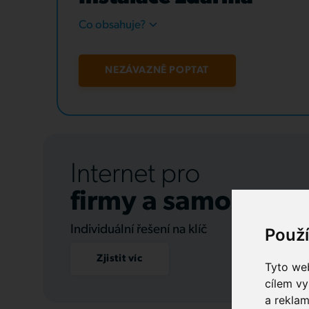
Co obsahuje?
NEZÁVAZNĚ POPTAT
Internet pro
firmy a samospráv
Individuální řešení na klíč
Použ
Zjistit víc
Tyto web
cílem vy
a reklam