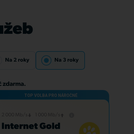
lužeb
Na 2 roky
Na 3 roky
Kč zdarma.
2 000 Mb/s
1 000 Mb/s
Internet Gold