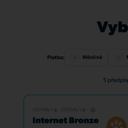
Vybe
Měsíčně
Platba:
S předpl
500 Mb/s
250 Mb/s
Internet Bronze