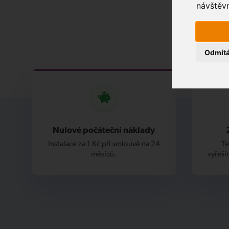
návštěvn
Odmít
Nulové počáteční náklady
Instalace za 1 Kč při smlouvě na 24
Te
měsíců.
vyřeší