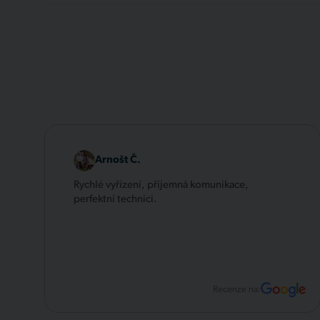
Arnošt Č.
Rychlé vyřízení, příjemná komunikace,
perfektní technici.
Recenze na: