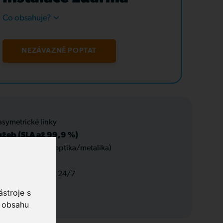
Co obsahuje?
NEZÁVAZNĚ POPTAT
asymetrické linky
užeb (SLA až 99,9 %)
 datové rozvody (optika/metalika)
 a servis, podpora 24/7
stroje s
o obsahu