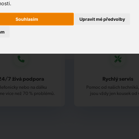
osti.
Souhlasím
Upravit mé předvolby
ám
24/7 živá podpora
Rychlý servis
lefonicky nebo na dálku
Pomoc od našich techniků,
me více než 70 % problémů.
jsou vždy jen kousek od 