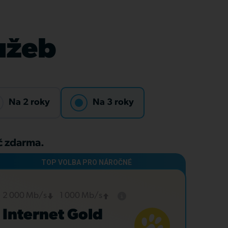
lužeb
Na 2 roky
Na 3 roky
Kč zdarma.
2 000 Mb/s
1 000 Mb/s
Internet Gold