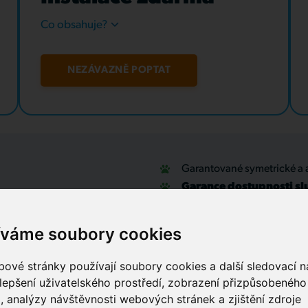
Co obsahuje?
NEZÁVAZNĚ POPTAT
Garantované symetrické a 
Garance dostupnosti sl
u
Optické přípojky a interní
Zabezpečovací systémy
íváme soubory cookies
IT outsourcing, správa sítí
Služby call centra
ové stránky používají soubory cookies a další sledovací ná
lepšení uživatelského prostředí, zobrazení přizpůsobenéh
, analýzy návštěvnosti webových stránek a zjištění zdroje