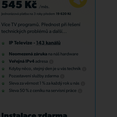
545 Kč
/měs.
Jednorázová platba
na 3 roky
předem
19 620 Kč
Více TV programů. Přednost při řešení
technických problémů a další...
IP Televize -
143 kanálů
Neomezená záruka
na náš hardware
Veřejná IPv4
adresa
Kdyby něco, stejný den je u vás technik
Pozastavení služby zdarma
Sleva za věrnost 1 % za každý rok u nás
Sleva 50 % z ceníku na servisní práce
Instalace zdarma