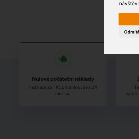
návštěvn
Odmít
Nulové počáteční náklady
Instalace za 1 Kč při smlouvě na 24
Te
měsíců.
vyřeší