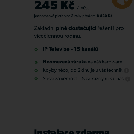
245 Kč
/měs.
Jednorázová platba
na 3 roky
předem
8 820 Kč
Základní
plně dostačující
řešení i pro
vícečlennou rodinu.
IP Televize -
15 kanálů
Neomezená záruka
na náš hardware
Kdyby něco, do 2 dnů je u vás technik
Sleva za věrnost 1 % za každý rok u nás
Instalace zdarma