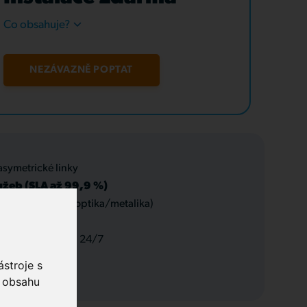
Co obsahuje?
NEZÁVAZNĚ POPTAT
asymetrické linky
užeb (SLA až 99,9 %)
 datové rozvody (optika/metalika)
 a servis, podpora 24/7
stroje s
o obsahu