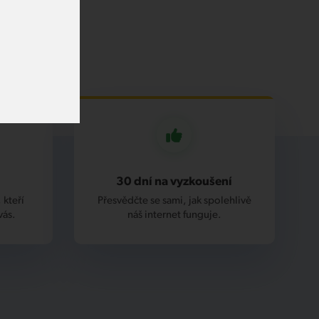
30 dní na vyzkoušení
 kteří
Přesvědčte se sami, jak spolehlivě
vás.
náš internet funguje.