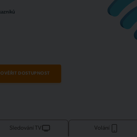
kazníků
OVĚŘIT DOSTUPNOST
Sledování TV
Volání