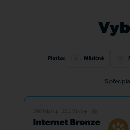
Vybe
Měsíčně
Platba:
S předpl
500 Mb/s
250 Mb/s
Internet Bronze