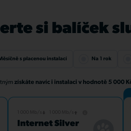
rte si balíček s
Měsíčně s placenou instalací
Na 1 rok
atným
získáte navíc i instalaci v hodnotě 5 000 
1 000 Mb/s
1 000 Mb/s
Internet Silver