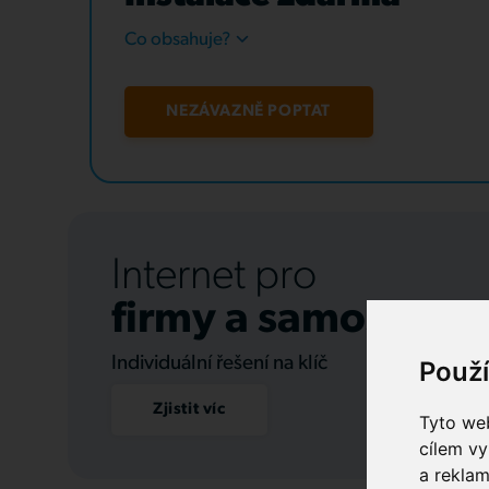
Co obsahuje?
NEZÁVAZNĚ POPTAT
Internet pro
firmy a samospráv
Individuální řešení na klíč
Použ
Zjistit víc
Tyto web
cílem vy
a reklam