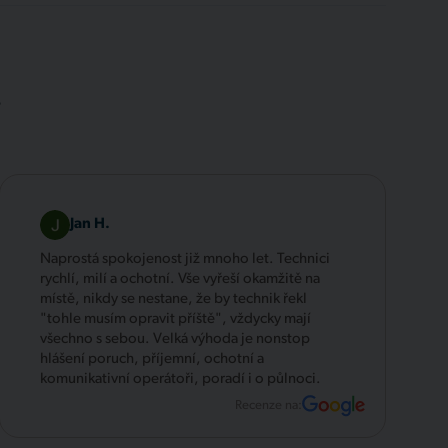
.
Jan H.
Naprostá spokojenost již mnoho let. Technici
rychlí, milí a ochotní. Vše vyřeší okamžitě na
místě, nikdy se nestane, že by technik řekl
"tohle musím opravit příště", vždycky mají
všechno s sebou. Velká výhoda je nonstop
hlášení poruch, příjemní, ochotní a
komunikativní operátoři, poradí i o půlnoci.
Recenze na: