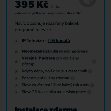
395 Kč
/měs.
Jednorázová platba
na 3 roky
předem
14 220 Kč
Navíc obsahuje rozšířený balíček
programů televize.
IP Televize -
116 kanálů
Neomezená záruka
na náš hardware
Veřejná IP adresa
pro vzdálený
přístup
Kdyby něco, do 1 dne je u vás technik
Pozastavení služby zdarma
Sleva za věrnost 1 % za každý rok u nás
Sleva 25 % z ceníku na servisní práce
Instalace zdarma