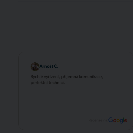
Arnošt Č.
Rychlé vyřízení, příjemná komunikace,
perfektní technici.
Recenze na: