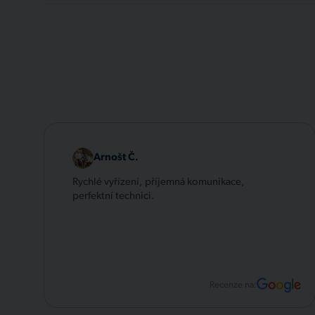
Arnošt Č.
Rychlé vyřízení, příjemná komunikace,
perfektní technici.
Recenze na: