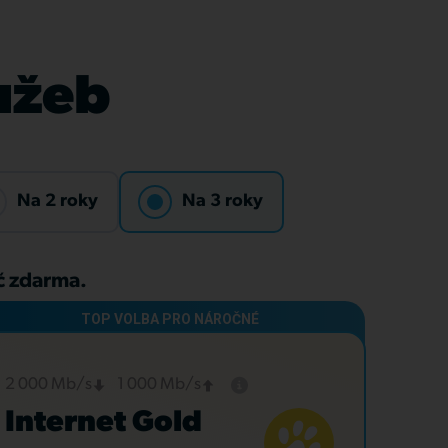
lužeb
Na 2 roky
Na 3 roky
Kč zdarma.
2 000 Mb/s
1 000 Mb/s
Internet Gold