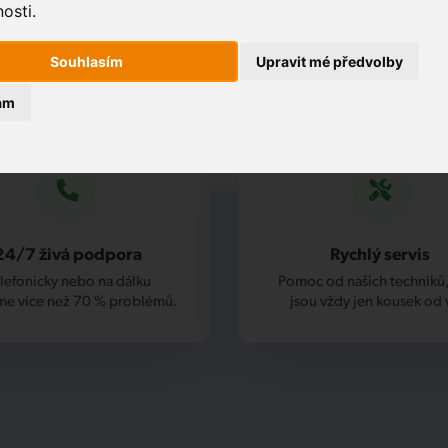
osti.
Souhlasím
Upravit mé předvolby
ám
24/7 živá podpora
Rychlý servis
lefonicky nebo na dálku
Pomoc od našich techniků,
me více než 70 % problémů.
jsou vždy jen kousek od 