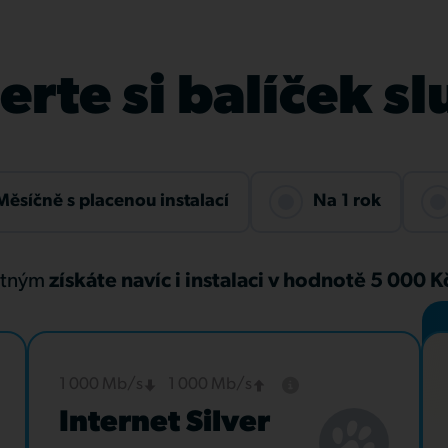
rte si balíček s
Měsíčně s placenou instalací
Na 1 rok
atným
získáte navíc i instalaci v hodnotě 5 000 
1 000 Mb/s
1 000 Mb/s
Internet Silver