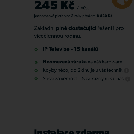
245 Kč
/měs.
Jednorázová platba
na 3 roky
předem
8 820 Kč
Základní
plně dostačující
řešení i pro
vícečlennou rodinu.
IP Televize -
15 kanálů
Neomezená záruka
na náš hardware
Kdyby něco, do 2 dnů je u vás technik
Sleva za věrnost 1 % za každý rok u nás
Instalace zdarma