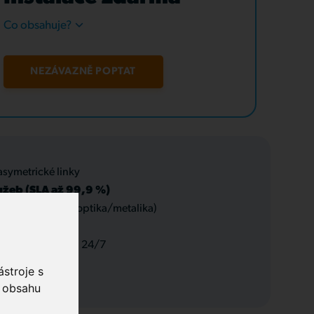
Co obsahuje?
NEZÁVAZNĚ POPTAT
asymetrické linky
užeb (SLA až 99,9 %)
 datové rozvody (optika/metalika)
 a servis, podpora 24/7
stroje s
o obsahu