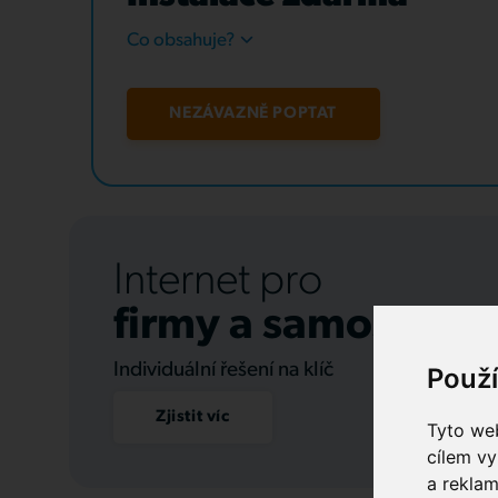
Co obsahuje?
NEZÁVAZNĚ POPTAT
Internet pro
firmy a samospráv
Individuální řešení na klíč
Použ
Zjistit víc
Tyto web
cílem vy
a reklam