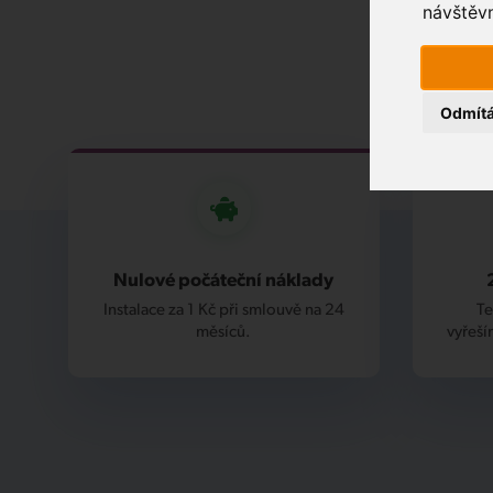
návštěvn
Odmít
Nulové počáteční náklady
Instalace za 1 Kč při smlouvě na 24
Te
měsíců.
vyřeší