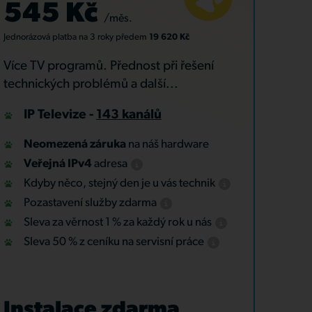
545 Kč
/měs.
Jednorázová platba
na 3 roky
předem
19 620 Kč
Více TV programů. Přednost při řešení
technických problémů a další...
IP Televize -
143 kanálů
Neomezená záruka
na náš hardware
Veřejná IPv4
adresa
Kdyby něco, stejný den je u vás technik
Pozastavení služby zdarma
Sleva za věrnost 1 % za každý rok u nás
Sleva 50 % z ceníku na servisní práce
Instalace zdarma