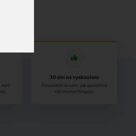
30 dní na vyzkoušení
 kteří
Přesvědčte se sami, jak spolehlivě
vás.
náš internet funguje.