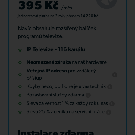
395 Kč
/měs.
Jednorázová platba
na 3 roky
předem
14 220 Kč
Navíc obsahuje rozšířený balíček
programů televize.
IP Televize -
116 kanálů
Neomezená záruka
na náš hardware
Veřejná IP adresa
pro vzdálený
přístup
Kdyby něco, do 1 dne je u vás technik
Pozastavení služby zdarma
Sleva za věrnost 1 % za každý rok u nás
Sleva 25 % z ceníku na servisní práce
Instalace zdarma