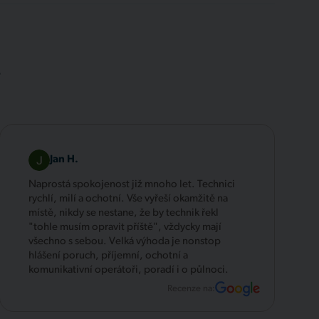
.
Jan H.
Naprostá spokojenost již mnoho let. Technici
rychlí, milí a ochotní. Vše vyřeší okamžitě na
místě, nikdy se nestane, že by technik řekl
"tohle musím opravit příště", vždycky mají
všechno s sebou. Velká výhoda je nonstop
hlášení poruch, příjemní, ochotní a
komunikativní operátoři, poradí i o půlnoci.
Recenze na: