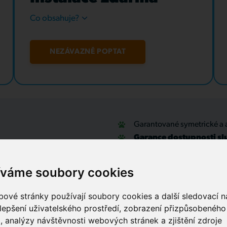
Co obsahuje?
NEZÁVAZNĚ POPTAT
Garantované symetrické a 
Garance dostupnosti sl
u
Optické přípojky a interní
Zabezpečovací systémy
íváme soubory cookies
IT outsourcing, správa sítí
Služby call centra
ové stránky používají soubory cookies a další sledovací ná
lepšení uživatelského prostředí, zobrazení přizpůsobenéh
, analýzy návštěvnosti webových stránek a zjištění zdroje