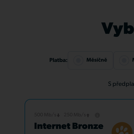
Vybe
Měsíčně
Platba:
S předpl
500 Mb/s
250 Mb/s
Internet Bronze