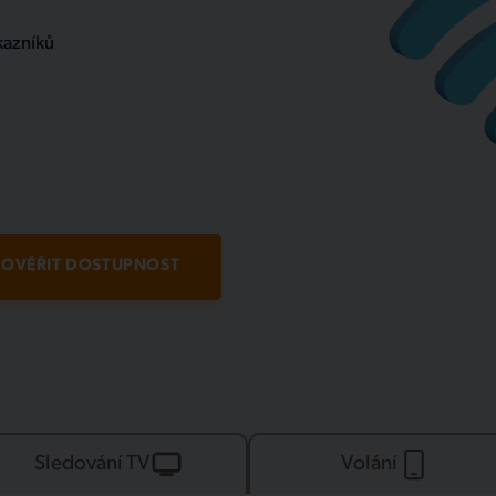
kazníků
OVĚŘIT DOSTUPNOST
Sledování TV
Volání