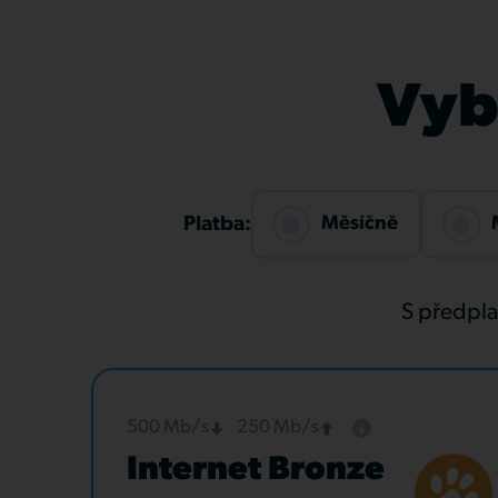
Vybe
Měsíčně
Platba:
S předpl
500 Mb/s
250 Mb/s
Internet Bronze