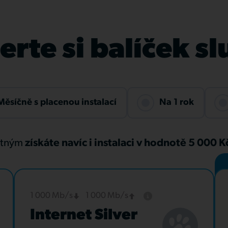
rte si balíček s
Měsíčně s placenou instalací
Na 1 rok
atným
získáte navíc i instalaci v hodnotě 5 000 
1 000 Mb/s
1 000 Mb/s
Internet Silver