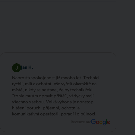
.
Jan H.
Naprostá spokojenost již mnoho let. Technici
rychlí, milí a ochotní. Vše vyřeší okamžitě na
místě, nikdy se nestane, že by technik řekl
"tohle musím opravit příště", vždycky mají
všechno s sebou. Velká výhoda je nonstop
hlášení poruch, příjemní, ochotní a
komunikativní operátoři, poradí i o půlnoci.
Recenze na: