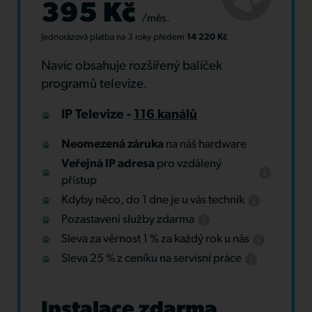
395 Kč
/měs.
Jednorázová platba
na 3 roky
předem
14 220 Kč
Navíc obsahuje rozšířený balíček
programů televize.
IP Televize -
116 kanálů
Neomezená záruka
na náš hardware
Veřejná IP adresa
pro vzdálený
přístup
Kdyby něco, do 1 dne je u vás technik
Pozastavení služby zdarma
Sleva za věrnost 1 % za každý rok u nás
Sleva 25 % z ceníku na servisní práce
Instalace zdarma