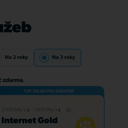
lužeb
Na 2 roky
Na 3 roky
Kč zdarma.
2 000 Mb/s
1 000 Mb/s
Internet Gold