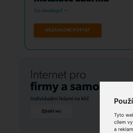
Co obsahuje?
NEZÁVAZNĚ POPTAT
Internet pro
firmy a samospráv
Individuální řešení na klíč
Použ
Zjistit víc
Tyto web
cílem vy
a reklam