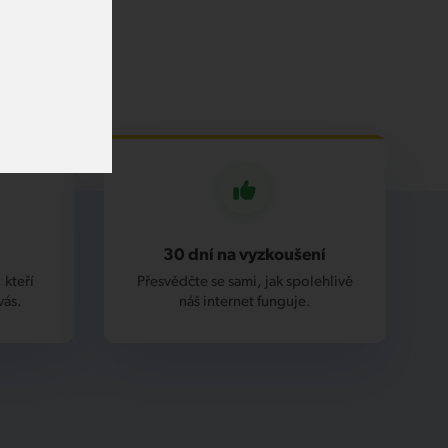
30 dní na vyzkoušení
 kteří
Přesvědčte se sami, jak spolehlivě
vás.
náš internet funguje.