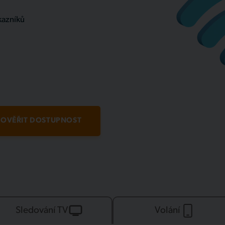
kazníků
OVĚŘIT DOSTUPNOST
Sledování TV
Volání