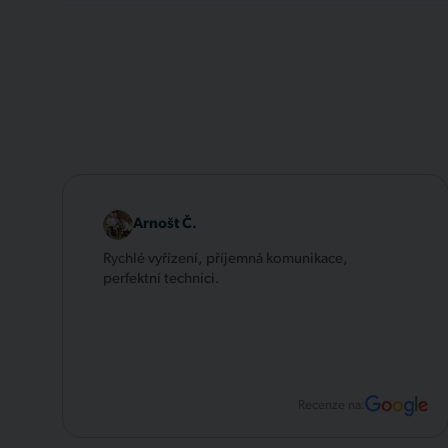
Arnošt Č.
Rychlé vyřízení, příjemná komunikace,
perfektní technici.
Recenze na: