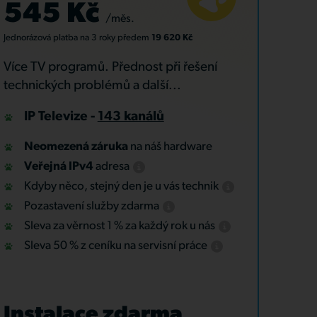
545 Kč
/měs.
Jednorázová platba
na 3 roky
předem
19 620 Kč
Více TV programů. Přednost při řešení
technických problémů a další...
IP Televize -
143 kanálů
Neomezená záruka
na náš hardware
Veřejná IPv4
adresa
Kdyby něco, stejný den je u vás technik
Pozastavení služby zdarma
Sleva za věrnost 1 % za každý rok u nás
Sleva 50 % z ceníku na servisní práce
Instalace zdarma