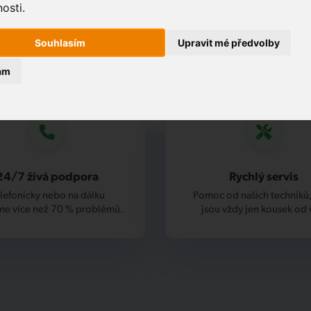
osti.
Souhlasím
Upravit mé předvolby
ám
24/7 živá podpora
Rychlý servis
lefonicky nebo na dálku
Pomoc od našich techniků,
me více než 70 % problémů.
jsou vždy jen kousek od 