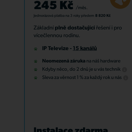
245 Kč
/měs.
Jednorázová platba
na 3 roky
předem
8 820 Kč
Základní
plně dostačující
řešení i pro
vícečlennou rodinu.
IP Televize -
15 kanálů
Neomezená záruka
na náš hardware
Kdyby něco, do 2 dnů je u vás technik
Sleva za věrnost 1 % za každý rok u nás
Instalace zdarma