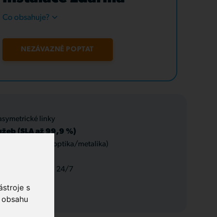
Co obsahuje?
NEZÁVAZNĚ POPTAT
asymetrické linky
užeb (SLA až 99,9 %)
 datové rozvody (optika/metalika)
 a servis, podpora 24/7
stroje s
o obsahu