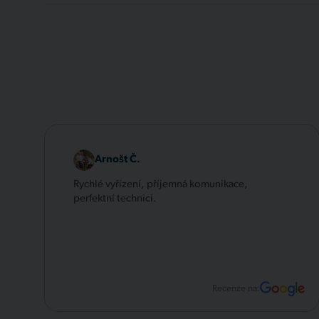
Arnošt Č.
Rychlé vyřízení, příjemná komunikace,
perfektní technici.
Recenze na: