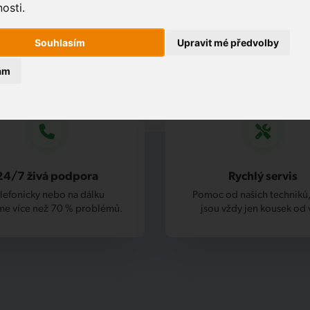
osti.
Souhlasím
Upravit mé předvolby
ám
24/7 živá podpora
Rychlý servis
lefonicky nebo na dálku
Pomoc od našich techniků,
me více než 70 % problémů.
jsou vždy jen kousek od 