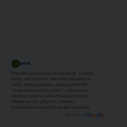
.
Jan H.
Naprostá spokojenost již mnoho let. Technici
rychlí, milí a ochotní. Vše vyřeší okamžitě na
místě, nikdy se nestane, že by technik řekl
"tohle musím opravit příště", vždycky mají
všechno s sebou. Velká výhoda je nonstop
hlášení poruch, příjemní, ochotní a
komunikativní operátoři, poradí i o půlnoci.
Recenze na: