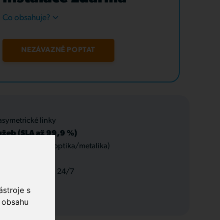
Co obsahuje?
NEZÁVAZNĚ POPTAT
asymetrické linky
užeb (SLA až 99,9 %)
 datové rozvody (optika/metalika)
 a servis, podpora 24/7
stroje s
o obsahu