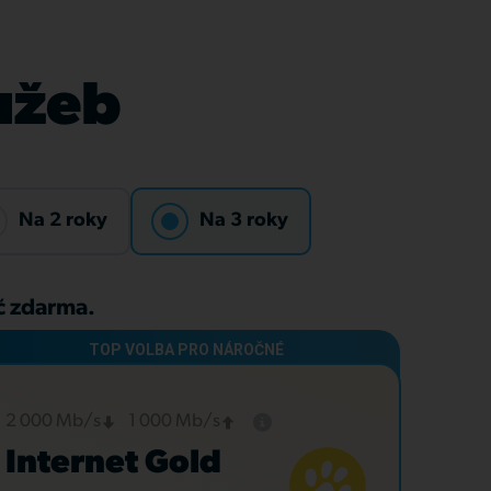
lužeb
Na 2 roky
Na 3 roky
Kč zdarma.
2 000 Mb/s
1 000 Mb/s
Internet Gold