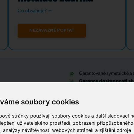
Co obsahuje?
NEZÁVAZNĚ POPTAT
Garantované symetrické a 
Garance dostupnosti sl
u
Optické přípojky a interní
Zabezpečovací systémy
íváme soubory cookies
IT outsourcing, správa sítí
Služby call centra
ové stránky používají soubory cookies a další sledovací ná
lepšení uživatelského prostředí, zobrazení přizpůsobenéh
, analýzy návštěvnosti webových stránek a zjištění zdroje