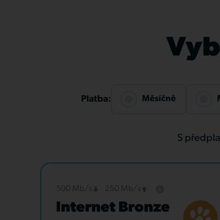
Vybe
Měsíčně
Platba:
S předpl
500 Mb/s
250 Mb/s
Internet Bronze