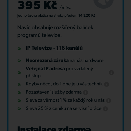
395 Kč
/měs.
Jednorázová platba
na 3 roky
předem
14 220 Kč
Navíc obsahuje rozšířený balíček
programů televize.
IP Televize -
116 kanálů
Neomezená záruka
na náš hardware
Veřejná IP adresa
pro vzdálený
přístup
Kdyby něco, do 1 dne je u vás technik
Pozastavení služby zdarma
Sleva za věrnost 1 % za každý rok u nás
Sleva 25 % z ceníku na servisní práce
Instalace zdarma