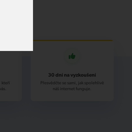
30 dní na vyzkoušení
 kteří
Přesvědčte se sami, jak spolehlivě
vás.
náš internet funguje.