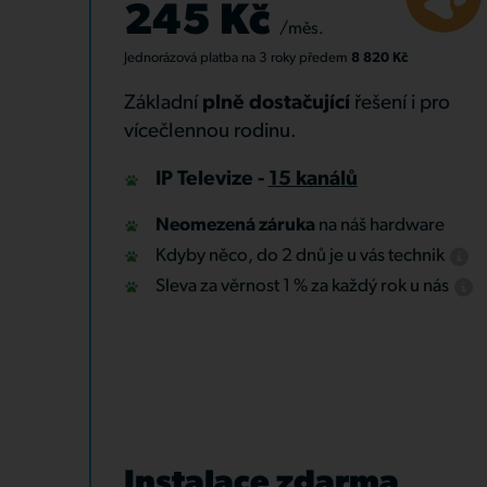
245 Kč
/měs.
Jednorázová platba
na 3 roky
předem
8 820 Kč
Základní
plně dostačující
řešení i pro
vícečlennou rodinu.
IP Televize -
15 kanálů
Neomezená záruka
na náš hardware
Kdyby něco, do 2 dnů je u vás technik
Sleva za věrnost 1 % za každý rok u nás
Instalace zdarma