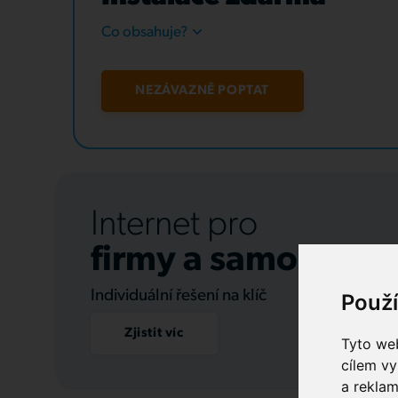
Co obsahuje?
NEZÁVAZNĚ POPTAT
Internet pro
firmy a samospráv
Individuální řešení na klíč
Použ
Zjistit víc
Tyto web
cílem vy
a reklam