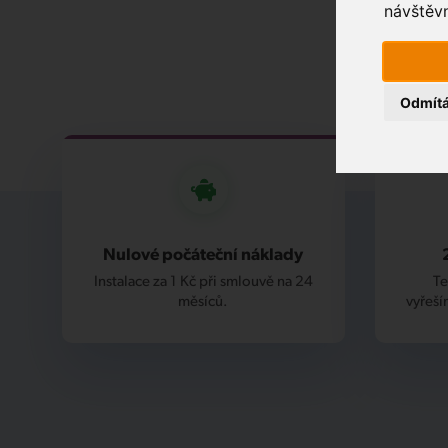
návštěvn
Odmít
Nulové počáteční náklady
Instalace za 1 Kč při smlouvě na 24
Te
měsíců.
vyřeší