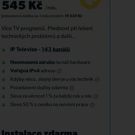
545 Kč
/měs.
Jednorázová platba
na 3 roky
předem
19 620 Kč
Více TV programů. Přednost při řešení
technických problémů a další...
IP Televize -
143 kanálů
Neomezená záruka
na náš hardware
Veřejná IPv4
adresa
Kdyby něco, stejný den je u vás technik
Pozastavení služby zdarma
Sleva za věrnost 1 % za každý rok u nás
Sleva 50 % z ceníku na servisní práce
Instalace zdarma