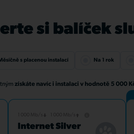
rte si balíček s
Měsíčně s placenou instalací
Na 1 rok
atným
získáte navíc i instalaci v hodnotě 5 000 
1 000 Mb/s
1 000 Mb/s
Internet Silver