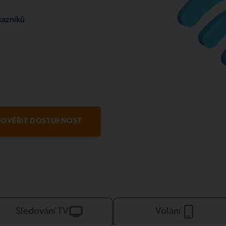
kazníků
OVĚŘIT DOSTUPNOST
Sledování TV
Volání