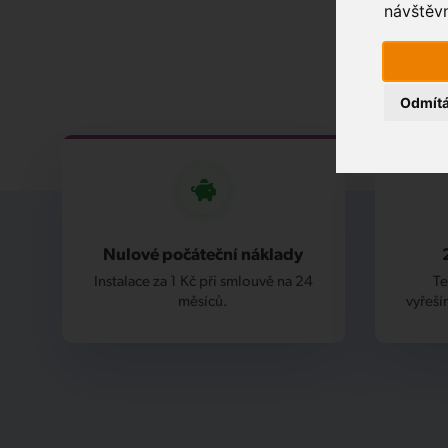
návštěvn
Odmít
Nulové počáteční náklady
Instalace za 1 Kč při smlouvě na 24
Te
měsíců.
vyřeší