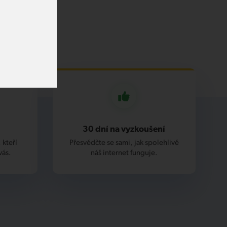
30 dní na vyzkoušení
 kteří
Přesvědčte se sami, jak spolehlivě
vás.
náš internet funguje.