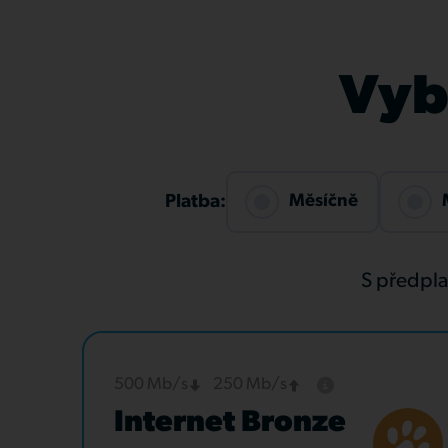
Vybe
Měsíčně
Platba:
S předpl
500 Mb/s
250 Mb/s
Internet Bronze