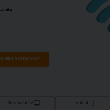
kazníků
OVĚŘIT DOSTUPNOST
Sledování TV
Volání