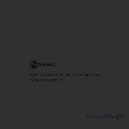
Arnošt Č.
Rychlé vyřízení, příjemná komunikace,
perfektní technici.
Recenze na: