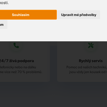
osti.
Souhlasím
Upravit mé předvolby
ám
24/7 živá podpora
Rychlý servis
lefonicky nebo na dálku
Pomoc od našich techniků,
me více než 70 % problémů.
jsou vždy jen kousek od 