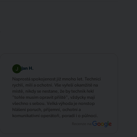
.
Jan H.
Naprostá spokojenost již mnoho let. Technici
rychlí, milí a ochotní. Vše vyřeší okamžitě na
místě, nikdy se nestane, že by technik řekl
"tohle musím opravit příště", vždycky mají
všechno s sebou. Velká výhoda je nonstop
hlášení poruch, příjemní, ochotní a
komunikativní operátoři, poradí i o půlnoci.
Recenze na: