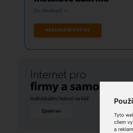
Co obsahuje?
NEZÁVAZNĚ POPTAT
Internet pro
firmy a samospráv
Individuální řešení na klíč
Použ
Zjistit víc
Tyto web
cílem vy
a reklam