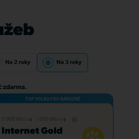
lužeb
Na 2 roky
Na 3 roky
Kč zdarma.
2 000 Mb/s
1 000 Mb/s
Internet Gold