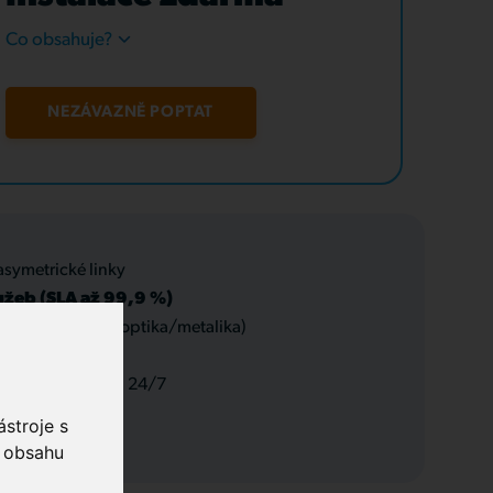
Co obsahuje?
NEZÁVAZNĚ POPTAT
asymetrické linky
užeb (SLA až 99,9 %)
 datové rozvody (optika/metalika)
 a servis, podpora 24/7
stroje s
o obsahu