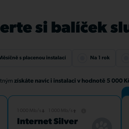
rte si balíček s
Měsíčně s placenou instalací
Na 1 rok
atným
získáte navíc i instalaci v hodnotě 5 000 
1 000 Mb/s
1 000 Mb/s
Internet Silver