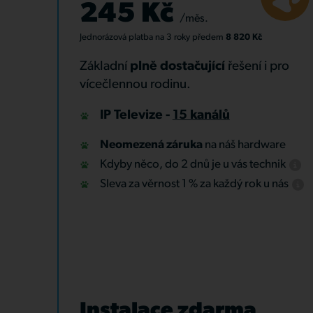
245 Kč
/měs.
Jednorázová platba
na 3 roky
předem
8 820 Kč
Základní
plně dostačující
řešení i pro
vícečlennou rodinu.
IP Televize -
15 kanálů
Neomezená záruka
na náš hardware
Kdyby něco, do 2 dnů je u vás technik
Sleva za věrnost 1 % za každý rok u nás
Instalace zdarma