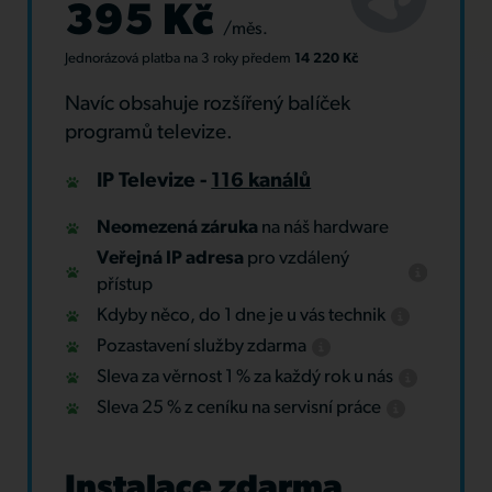
395 Kč
/měs.
Jednorázová platba
na 3 roky
předem
14 220 Kč
Navíc obsahuje rozšířený balíček
programů televize.
IP Televize -
116 kanálů
Neomezená záruka
na náš hardware
Veřejná IP adresa
pro vzdálený
přístup
Kdyby něco, do 1 dne je u vás technik
Pozastavení služby zdarma
Sleva za věrnost 1 % za každý rok u nás
Sleva 25 % z ceníku na servisní práce
Instalace zdarma