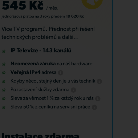
545 Kč
/měs.
Jednorázová platba
na 3 roky
předem
19 620 Kč
Více TV programů. Přednost při řešení
technických problémů a další...
IP Televize -
143 kanálů
Neomezená záruka
na náš hardware
Veřejná IPv4
adresa
Kdyby něco, stejný den je u vás technik
Pozastavení služby zdarma
Sleva za věrnost 1 % za každý rok u nás
Sleva 50 % z ceníku na servisní práce
Instalace zdarma