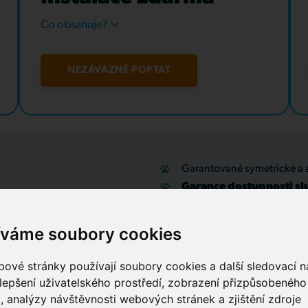
Co obsahuje?
NEZÁVAZNĚ POPTAT
Garantované symetrické a 
Garance dostupnosti sl
u
Optické přípojky a interní
Zabezpečovací systémy
íváme soubory cookies
IT outsourcing, správa sítí
Služby call centra
ové stránky používají soubory cookies a další sledovací ná
lepšení uživatelského prostředí, zobrazení přizpůsobenéh
, analýzy návštěvnosti webových stránek a zjištění zdroje