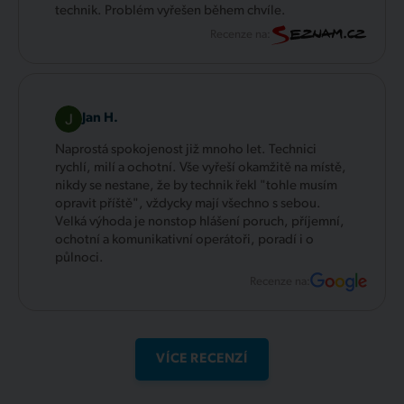
technik. Problém vyřešen během chvíle.
Recenze na:
Jan H.
Naprostá spokojenost již mnoho let. Technici
rychlí, milí a ochotní. Vše vyřeší okamžitě na místě,
nikdy se nestane, že by technik řekl "tohle musím
opravit příště", vždycky mají všechno s sebou.
Velká výhoda je nonstop hlášení poruch, příjemní,
ochotní a komunikativní operátoři, poradí i o
půlnoci.
Recenze na:
VÍCE RECENZÍ