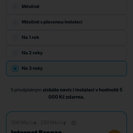
Měsíčně
Měsíčně s placenou instalací
Na 1 rok
Na 2 roky
Na 3 roky
S předplatným
získáte navíc i instalaci v hodnotě 5
000 Kč zdarma.
500 Mb/s
250 Mb/s