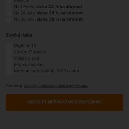
Měsíční
Na 12 měs.
sleva 22 % na internet
Na 24 měs.
sleva 28 % na internet
Na 36 měs.
sleva 38 % na internet
Zvažuji také
Digitální TV
Vlastní IP adresu
Vyšší upload
Expres instalaci
Mobilní tarify (volání, SMS i data)
Vaše údaje
chráníme a nikomu cizímu nepředáváme
.
ODESLAT NEZÁVAZNOU POPTÁVKU