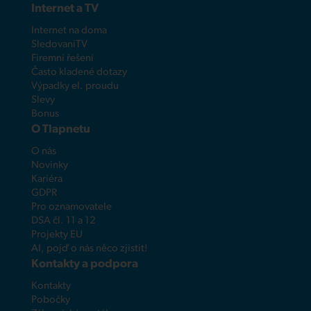
Internet a TV
Internet na doma
SledovaniTV
Firemní řešení
Často kladené dotazy
Výpadky el. proudu
Slevy
Bonus
O Tlapnetu
O nás
Novinky
Kariéra
GDPR
Pro oznamovatele
DSA čl. 11 a 12
Projekty EU
AI, pojď o nás něco zjistit!
Kontakty a podpora
Kontakty
Pobočky