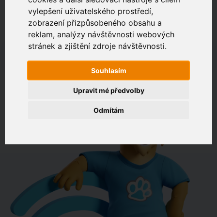
vylepšení uživatelského prostředí,
zobrazení přizpůsobeného obsahu a
Zákaznický portál
Jak rychlé je připojení na vaší adrese?
reklam, analýzy návštěvnosti webových
stránek a zjištění zdroje návštěvnosti.
např. Jeníkovská 940, Čáslav
Souhlasím
OVĚŘIT DOSTUPNOST
Upravit mé předvolby
Odmítám