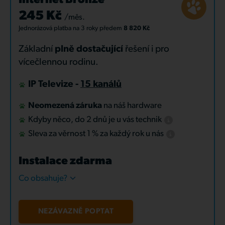
Internet Bronze
245 Kč
/měs.
Jednorázová platba
na 3 roky
předem
8 820 Kč
Základní
plně dostačující
řešení i pro
vícečlennou rodinu.
IP Televize -
15 kanálů
Neomezená záruka
na náš hardware
Kdyby něco, do 2 dnů je u vás technik
Sleva za věrnost 1 % za každý rok u nás
Instalace zdarma
Co obsahuje?
NEZÁVAZNĚ POPTAT