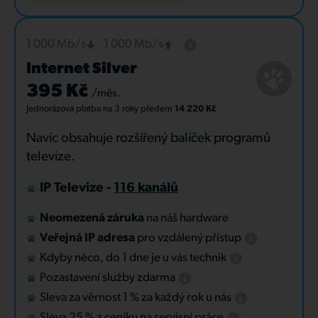
1 000 Mb/s
1 000 Mb/s
Internet Silver
395 Kč
/měs.
Jednorázová platba
na 3 roky
předem
14 220 Kč
Navíc obsahuje rozšířený balíček programů
televize.
IP Televize -
116 kanálů
Neomezená záruka
na náš hardware
Veřejná IP adresa
pro vzdálený přístup
Kdyby něco, do 1 dne je u vás technik
Pozastavení služby zdarma
Sleva za věrnost 1 % za každý rok u nás
Sleva 25 % z ceníku na servisní práce