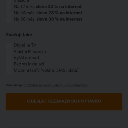
Měsíční
Na 12 měs.
sleva 22 % na internet
Na 24 měs.
sleva 28 % na internet
Na 36 měs.
sleva 38 % na internet
Zvažuji také
Digitální TV
Vlastní IP adresu
Vyšší upload
Expres instalaci
Mobilní tarify (volání, SMS i data)
Vaše údaje
chráníme a nikomu cizímu nepředáváme
.
ODESLAT NEZÁVAZNOU POPTÁVKU