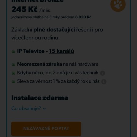
Internet Bronze
245 Kč
/měs.
Jednorázová platba
na 3 roky
předem
8 820 Kč
Základní
plně dostačující
řešení i pro
vícečlennou rodinu.
IP Televize -
15 kanálů
Neomezená záruka
na náš hardware
Kdyby něco, do 2 dnů je u vás technik
Sleva za věrnost 1 % za každý rok u nás
Instalace zdarma
Co obsahuje?
NEZÁVAZNĚ POPTAT