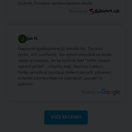
technik. Problém vyřešen během chvíle.
Recenze na:
Jan H.
Naprostá spokojenost již mnoho let. Technici
rychlí, milí a ochotní. Vše vyřeší okamžitě na místě,
nikdy se nestane, že by technik řekl "tohle musím
opravit příště", vždycky mají všechno s sebou.
Velká výhoda je nonstop hlášení poruch, příjemní,
ochotní a komunikativní operátoři, poradí i o
půlnoci.
Recenze na:
VÍCE RECENZÍ