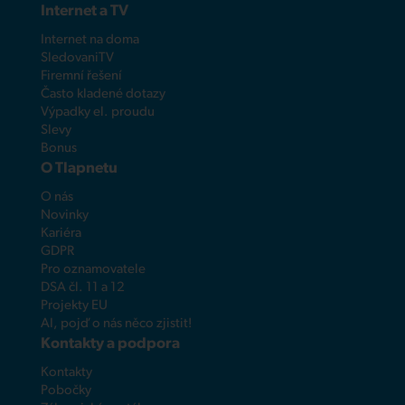
Internet a TV
Internet na doma
SledovaniTV
Firemní řešení
Často kladené dotazy
Výpadky el. proudu
Slevy
Bonus
O Tlapnetu
O nás
Novinky
Kariéra
GDPR
Pro oznamovatele
DSA čl. 11 a 12
Projekty EU
AI, pojď o nás něco zjistit!
Kontakty a podpora
Kontakty
Pobočky