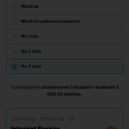
Měsíčně
Měsíčně s placenou instalací
Na 1 rok
Na 2 roky
Na 3 roky
S předplatným
získáte navíc i instalaci v hodnotě 5
000 Kč zdarma.
500 Mb/s
250 Mb/s