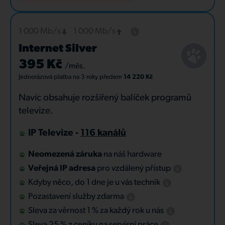
1 000 Mb/s
1 000 Mb/s
Internet Silver
395 Kč
/měs.
Jednorázová platba
na 3 roky
předem
14 220 Kč
Navíc obsahuje rozšířený balíček programů
televize.
IP Televize -
116 kanálů
Neomezená záruka
na náš hardware
Veřejná IP adresa
pro vzdálený přístup
Kdyby něco, do 1 dne je u vás technik
Pozastavení služby zdarma
Sleva za věrnost 1 % za každý rok u nás
Sleva 25 % z ceníku na servisní práce