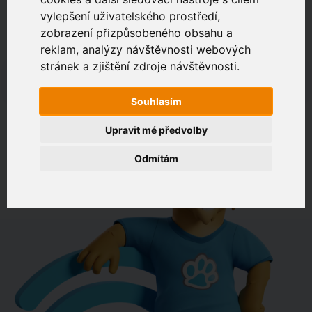
vylepšení uživatelského prostředí,
zobrazení přizpůsobeného obsahu a
Zákaznický portál
Jak rychlé je připojení na vaší adrese?
reklam, analýzy návštěvnosti webových
stránek a zjištění zdroje návštěvnosti.
např. Jeníkovská 940, Čáslav
Souhlasím
OVĚŘIT DOSTUPNOST
Upravit mé předvolby
Odmítám