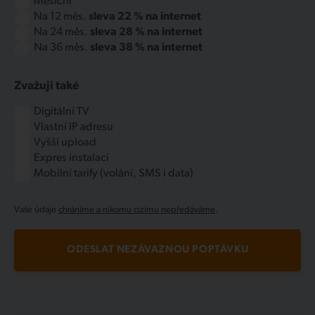
Měsíční
Na 12 měs.
sleva 22 % na internet
Na 24 měs.
sleva 28 % na internet
Na 36 měs.
sleva 38 % na internet
Zvažuji také
Digitální TV
Vlastní IP adresu
Vyšší upload
Expres instalaci
Mobilní tarify (volání, SMS i data)
Vaše údaje
chráníme a nikomu cizímu nepředáváme
.
ODESLAT NEZÁVAZNOU POPTÁVKU