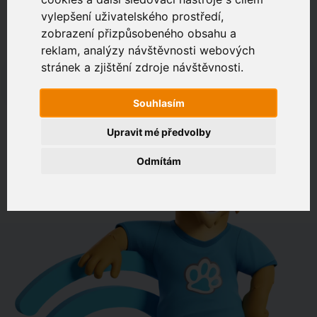
vylepšení uživatelského prostředí,
zobrazení přizpůsobeného obsahu a
Zákaznický portál
Jak rychlé je připojení na vaší adrese?
reklam, analýzy návštěvnosti webových
stránek a zjištění zdroje návštěvnosti.
např. Jeníkovská 940, Čáslav
Souhlasím
OVĚŘIT DOSTUPNOST
Upravit mé předvolby
Odmítám