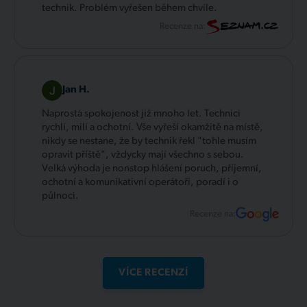
technik. Problém vyřešen během chvíle.
Recenze na:
Jan H.
Naprostá spokojenost již mnoho let. Technici
rychlí, milí a ochotní. Vše vyřeší okamžitě na místě,
nikdy se nestane, že by technik řekl "tohle musím
opravit příště", vždycky mají všechno s sebou.
Velká výhoda je nonstop hlášení poruch, příjemní,
ochotní a komunikativní operátoři, poradí i o
půlnoci.
Recenze na:
VÍCE RECENZÍ