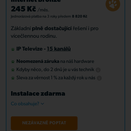
Internet Bronze
245 Kč
/měs.
Jednorázová platba
na 3 roky
předem
8 820 Kč
Základní
plně dostačující
řešení i pro
vícečlennou rodinu.
IP Televize -
15 kanálů
Neomezená záruka
na náš hardware
Kdyby něco, do 2 dnů je u vás technik
Sleva za věrnost 1 % za každý rok u nás
Instalace zdarma
Co obsahuje?
NEZÁVAZNĚ POPTAT