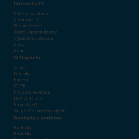
Internet a TV
Internet na doma
SledovaniTV
Firemní řešení
Často kladené dotazy
Výpadky el. proudu
Slevy
Bonus
O Tlapnetu
O nás
Novinky
Kariéra
GDPR
Pro oznamovatele
DSA čl. 11 a 12
Projekty EU
AI, pojď o nás něco zjistit!
Kontakty a podpora
Kontakty
Pobočky