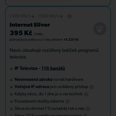
1 000 Mb/s
1 000 Mb/s
Internet Silver
395 Kč
/měs.
Jednorázová platba
na 3 roky
předem
14 220 Kč
Navíc obsahuje rozšířený balíček programů
televize.
IP Televize -
116 kanálů
Neomezená záruka
na náš hardware
Veřejná IP adresa
pro vzdálený přístup
Kdyby něco, do 1 dne je u vás technik
Pozastavení služby zdarma
Sleva za věrnost 1 % za každý rok u nás
Sleva 25 % z ceníku na servisní práce