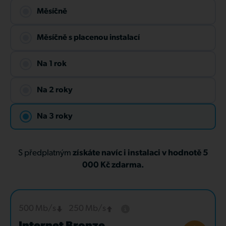
Měsíčně
Měsíčně s placenou instalací
Na 1 rok
Na 2 roky
Na 3 roky
S předplatným
získáte navíc i instalaci v hodnotě 5
000 Kč zdarma.
500 Mb/s
250 Mb/s