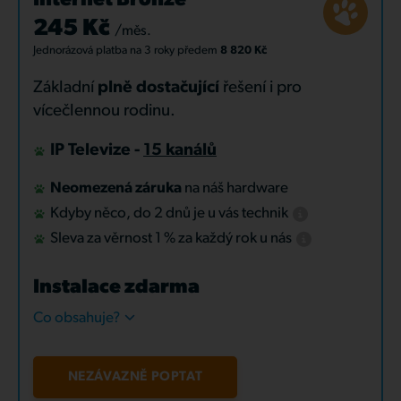
Internet Bronze
245 Kč
/měs.
Jednorázová platba
na 3 roky
předem
8 820 Kč
Základní
plně dostačující
řešení i pro
vícečlennou rodinu.
IP Televize -
15 kanálů
Neomezená záruka
na náš hardware
Kdyby něco, do 2 dnů je u vás technik
Sleva za věrnost 1 % za každý rok u nás
Instalace zdarma
Co obsahuje?
NEZÁVAZNĚ POPTAT