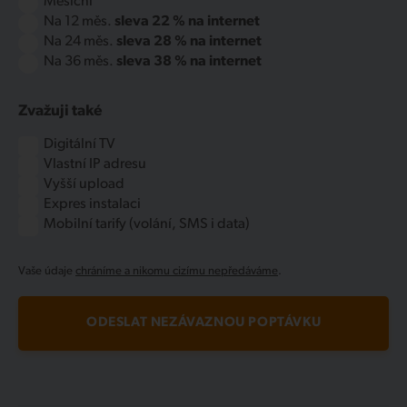
Měsíční
Na 12 měs.
sleva 22 % na internet
Na 24 měs.
sleva 28 % na internet
Na 36 měs.
sleva 38 % na internet
Zvažuji také
Digitální TV
Vlastní IP adresu
Vyšší upload
Expres instalaci
Mobilní tarify (volání, SMS i data)
Vaše údaje
chráníme a nikomu cizímu nepředáváme
.
ODESLAT NEZÁVAZNOU POPTÁVKU