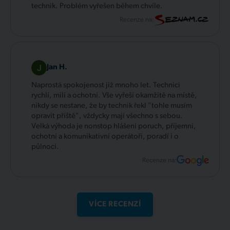
technik. Problém vyřešen během chvíle.
Recenze na:
Jan H.
Naprostá spokojenost již mnoho let. Technici
rychlí, milí a ochotní. Vše vyřeší okamžitě na místě,
nikdy se nestane, že by technik řekl "tohle musím
opravit příště", vždycky mají všechno s sebou.
Velká výhoda je nonstop hlášení poruch, příjemní,
ochotní a komunikativní operátoři, poradí i o
půlnoci.
Recenze na:
VÍCE RECENZÍ