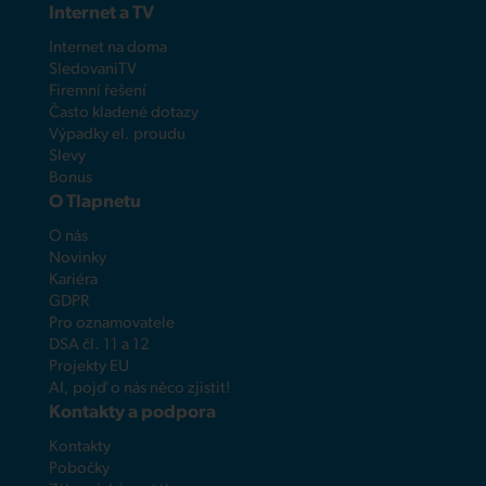
Internet a TV
Internet na doma
SledovaniTV
Firemní řešení
Často kladené dotazy
Výpadky el. proudu
Slevy
Bonus
O Tlapnetu
O nás
Novinky
Kariéra
GDPR
Pro oznamovatele
DSA čl. 11 a 12
Projekty EU
AI, pojď o nás něco zjistit!
Kontakty a podpora
Kontakty
Pobočky