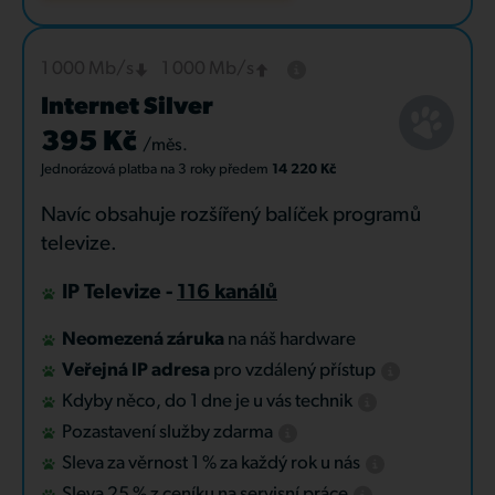
1 000 Mb/s
1 000 Mb/s
Internet Silver
395 Kč
/měs.
Jednorázová platba
na 3 roky
předem
14 220 Kč
Navíc obsahuje rozšířený balíček programů
televize.
IP Televize -
116 kanálů
Neomezená záruka
na náš hardware
Veřejná IP adresa
pro vzdálený přístup
Kdyby něco, do 1 dne je u vás technik
Pozastavení služby zdarma
Sleva za věrnost 1 % za každý rok u nás
Sleva 25 % z ceníku na servisní práce