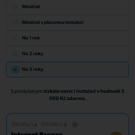
Měsíčně
Měsíčně s placenou instalací
Na 1 rok
Na 2 roky
Na 3 roky
S předplatným
získáte navíc i instalaci v hodnotě 5
000 Kč zdarma.
500 Mb/s
250 Mb/s