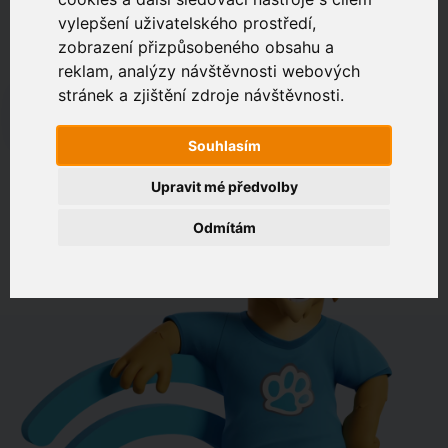
vylepšení uživatelského prostředí,
zobrazení přizpůsobeného obsahu a
Zákaznický portál
Jak rychlé je připojení na vaší adrese?
reklam, analýzy návštěvnosti webových
stránek a zjištění zdroje návštěvnosti.
např. Jeníkovská 940, Čáslav
Souhlasím
OVĚŘIT DOSTUPNOST
Upravit mé předvolby
Odmítám