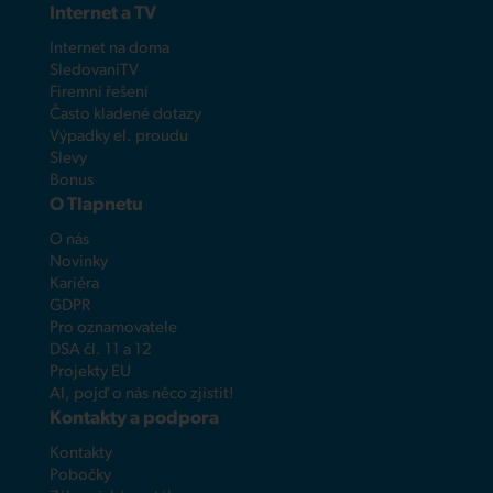
Internet a TV
Internet na doma
SledovaniTV
Firemní řešení
Často kladené dotazy
Výpadky el. proudu
Slevy
Bonus
O Tlapnetu
O nás
Novinky
Kariéra
GDPR
Pro oznamovatele
DSA čl. 11 a 12
Projekty EU
AI, pojď o nás něco zjistit!
Kontakty a podpora
Kontakty
Pobočky