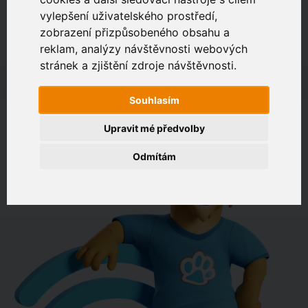
vylepšení uživatelského prostředí,
zobrazení přizpůsobeného obsahu a
Zákaznický portál
Jak rychlé je připojení na vaší adrese?
reklam, analýzy návštěvnosti webových
stránek a zjištění zdroje návštěvnosti.
např. Jeníkovská 940, Čáslav
Souhlasím
OVĚŘIT DOSTUPNOST
Upravit mé předvolby
Odmítám