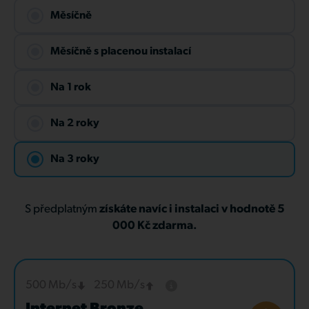
Měsíčně
Měsíčně s placenou instalací
Na 1 rok
Na 2 roky
Na 3 roky
S předplatným
získáte navíc i instalaci v hodnotě 5
000 Kč zdarma.
500 Mb/s
250 Mb/s