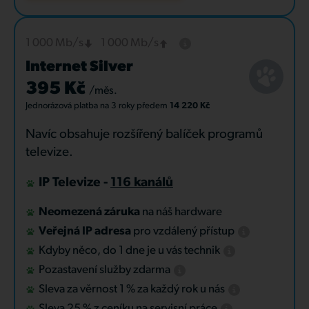
1 000 Mb/s
1 000 Mb/s
Internet Silver
395 Kč
/měs.
Jednorázová platba
na 3 roky
předem
14 220 Kč
Navíc obsahuje rozšířený balíček programů
televize.
IP Televize -
116 kanálů
Neomezená záruka
na náš hardware
Veřejná IP adresa
pro vzdálený přístup
Kdyby něco, do 1 dne je u vás technik
Pozastavení služby zdarma
Sleva za věrnost 1 % za každý rok u nás
Sleva 25 % z ceníku na servisní práce