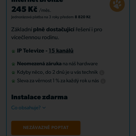
Internet Bronze
245 Kč
/měs.
Jednorázová platba
na 3 roky
předem
8 820 Kč
Základní
plně dostačující
řešení i pro
vícečlennou rodinu.
IP Televize -
15 kanálů
Neomezená záruka
na náš hardware
Kdyby něco, do 2 dnů je u vás technik
Sleva za věrnost 1 % za každý rok u nás
Instalace zdarma
Co obsahuje?
NEZÁVAZNĚ POPTAT