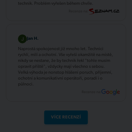
technik. Problém vyřešen během chvíle.
Recenze na:
Jan H.
Naprostá spokojenost již mnoho let. Technici
rychlí, milí a ochotní. Vše vyřeší okamžitě na místě,
nikdy se nestane, že by technik řekl "tohle musím
opravit příště", vždycky mají všechno s sebou.
Velká výhoda je nonstop hlášení poruch, příjemní,
ochotní a komunikativní operátoři, poradí i o
půlnoci.
Recenze na:
VÍCE RECENZÍ