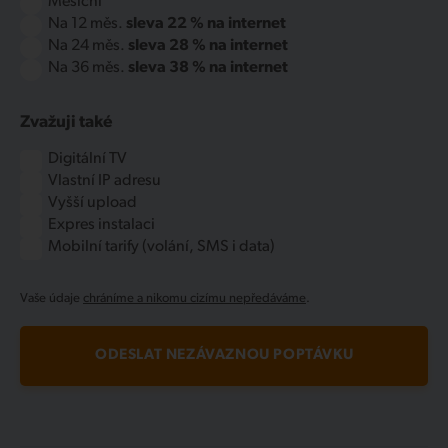
Měsíční
Na 12 měs.
sleva 22 % na internet
Na 24 měs.
sleva 28 % na internet
Na 36 měs.
sleva 38 % na internet
Zvažuji také
Digitální TV
Vlastní IP adresu
Vyšší upload
Expres instalaci
Mobilní tarify (volání, SMS i data)
Vaše údaje
chráníme a nikomu cizímu nepředáváme
.
ODESLAT NEZÁVAZNOU POPTÁVKU