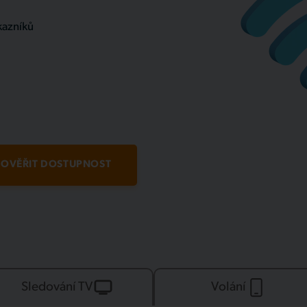
kazníků
OVĚŘIT DOSTUPNOST
Sledování TV
Volání