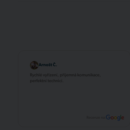
Arnošt Č.
Rychlé vyřízení, příjemná komunikace,
perfektní technici.
Recenze na: