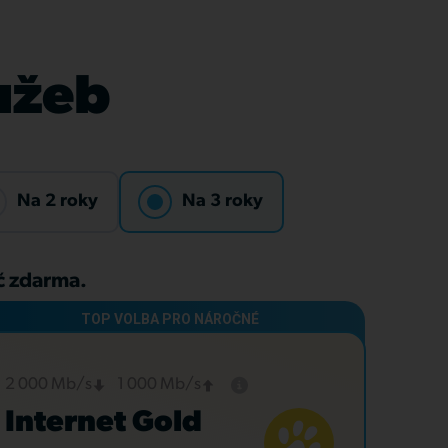
lužeb
Na 2 roky
Na 3 roky
Kč zdarma.
2 000 Mb/s
1 000 Mb/s
Internet Gold