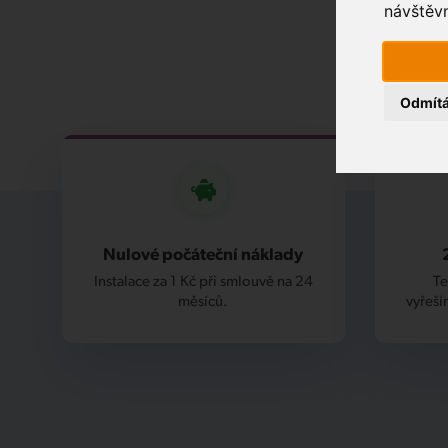
návštěvn
Odmít
Nulové počáteční náklady
Instalace za 1 Kč při smlouvě na 24
Te
měsíců.
vyřeší