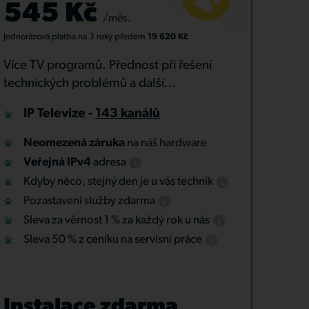
545 Kč
/měs.
Jednorázová platba
na 3 roky
předem
19 620 Kč
Více TV programů. Přednost při řešení
technických problémů a další...
IP Televize -
143 kanálů
Neomezená záruka
na náš hardware
Veřejná IPv4
adresa
Kdyby něco, stejný den je u vás technik
Pozastavení služby zdarma
Sleva za věrnost 1 % za každý rok u nás
Sleva 50 % z ceníku na servisní práce
Instalace zdarma