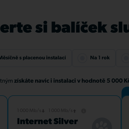
rte si balíček s
Měsíčně s placenou instalací
Na 1 rok
atným
získáte navíc i instalaci v hodnotě 5 000 
1 000 Mb/s
1 000 Mb/s
Internet Silver