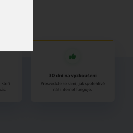
30 dní na vyzkoušení
 kteří
Přesvědčte se sami, jak spolehlivě
vás.
náš internet funguje.