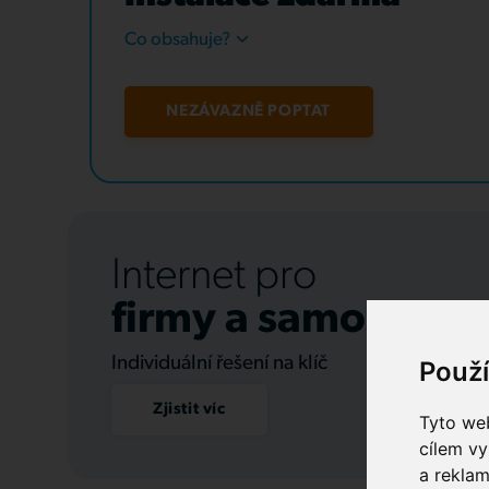
Co obsahuje?
NEZÁVAZNĚ POPTAT
Internet pro
firmy a samospráv
Individuální řešení na klíč
Použ
Zjistit víc
Tyto web
cílem vy
a reklam