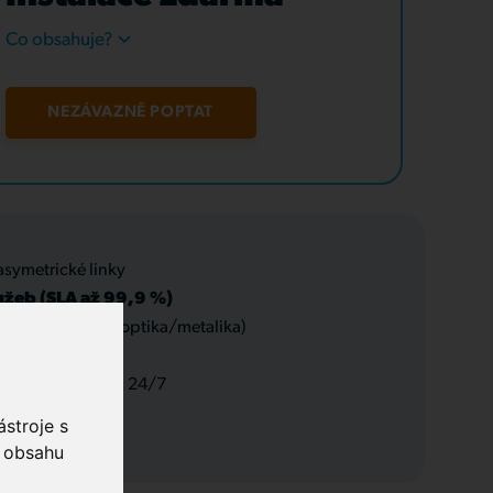
Co obsahuje?
NEZÁVAZNĚ POPTAT
asymetrické linky
užeb (SLA až 99,9 %)
 datové rozvody (optika/metalika)
 a servis, podpora 24/7
stroje s
o obsahu