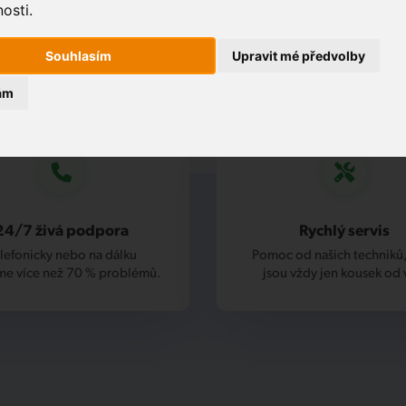
osti.
Souhlasím
Upravit mé předvolby
ám
24/7 živá podpora
Rychlý servis
lefonicky nebo na dálku
Pomoc od našich techniků,
me více než 70 % problémů.
jsou vždy jen kousek od 