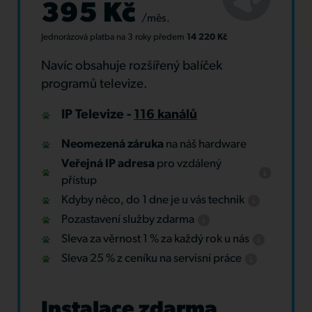
395 Kč
/měs.
Jednorázová platba
na 3 roky
předem
14 220 Kč
Navíc obsahuje rozšířený balíček
programů televize.
IP Televize -
116 kanálů
Neomezená záruka
na náš hardware
Veřejná IP adresa
pro vzdálený
přístup
Kdyby něco, do 1 dne je u vás technik
Pozastavení služby zdarma
Sleva za věrnost 1 % za každý rok u nás
Sleva 25 % z ceníku na servisní práce
Instalace zdarma