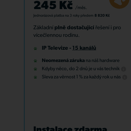
245 Kč
/měs.
Jednorázová platba
na 3 roky
předem
8 820 Kč
Základní
plně dostačující
řešení i pro
vícečlennou rodinu.
IP Televize -
15 kanálů
Neomezená záruka
na náš hardware
Kdyby něco, do 2 dnů je u vás technik
Sleva za věrnost 1 % za každý rok u nás
Instalace zdarma