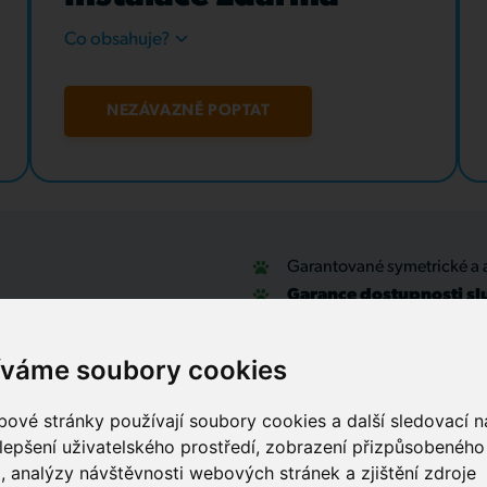
Co obsahuje?
NEZÁVAZNĚ POPTAT
Garantované symetrické a 
Garance dostupnosti sl
u
Optické přípojky a interní
Zabezpečovací systémy
íváme soubory cookies
IT outsourcing, správa sítí
Služby call centra
ové stránky používají soubory cookies a další sledovací ná
lepšení uživatelského prostředí, zobrazení přizpůsobenéh
, analýzy návštěvnosti webových stránek a zjištění zdroje