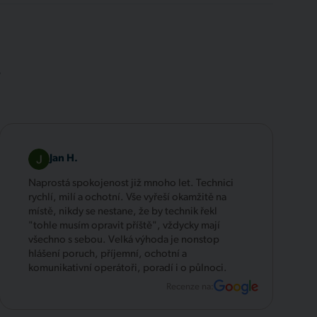
.
Jan H.
Naprostá spokojenost již mnoho let. Technici
rychlí, milí a ochotní. Vše vyřeší okamžitě na
místě, nikdy se nestane, že by technik řekl
"tohle musím opravit příště", vždycky mají
všechno s sebou. Velká výhoda je nonstop
hlášení poruch, příjemní, ochotní a
komunikativní operátoři, poradí i o půlnoci.
Recenze na: