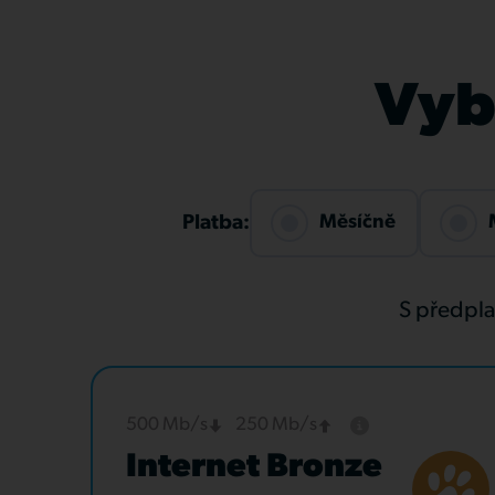
Vybe
Měsíčně
Platba:
S předpl
500 Mb/s
250 Mb/s
Internet Bronze