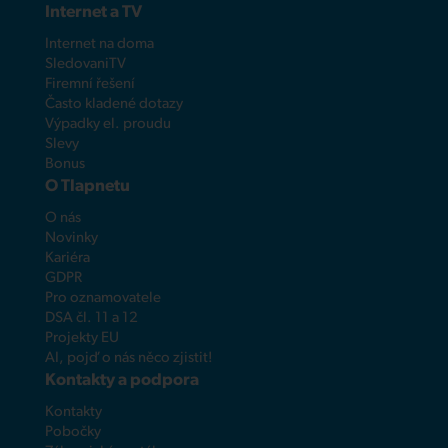
Internet a TV
Internet na doma
SledovaniTV
Firemní řešení
Často kladené dotazy
Výpadky el. proudu
Slevy
Bonus
O Tlapnetu
O nás
Novinky
Kariéra
GDPR
Pro oznamovatele
DSA čl. 11 a 12
Projekty EU
AI, pojď o nás něco zjistit!
Kontakty a podpora
Kontakty
Pobočky