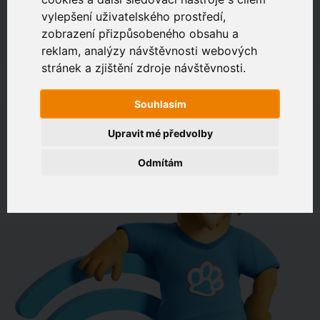
vylepšení uživatelského prostředí,
zobrazení přizpůsobeného obsahu a
Zákaznický portál
Jak rychlé je připojení na vaší adrese?
reklam, analýzy návštěvnosti webových
stránek a zjištění zdroje návštěvnosti.
např. Jeníkovská 940, Čáslav
Souhlasím
OVĚŘIT DOSTUPNOST
Upravit mé předvolby
Odmítám