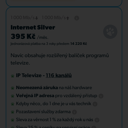
1 000 Mb/s
1 000 Mb/s
Internet Silver
395 Kč
/měs.
Jednorázová platba
na 3 roky
předem
14 220 Kč
Navíc obsahuje rozšířený balíček programů
televize.
IP Televize -
116 kanálů
Neomezená záruka
na náš hardware
Veřejná IP adresa
pro vzdálený přístup
Kdyby něco, do 1 dne je u vás technik
Pozastavení služby zdarma
Sleva za věrnost 1 % za každý rok u nás
Sleva 25 % z ceníku na servisní práce