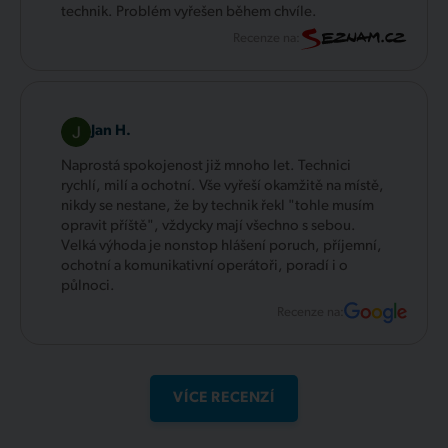
technik. Problém vyřešen během chvíle.
Recenze na:
Jan H.
Naprostá spokojenost již mnoho let. Technici
rychlí, milí a ochotní. Vše vyřeší okamžitě na místě,
nikdy se nestane, že by technik řekl "tohle musím
opravit příště", vždycky mají všechno s sebou.
Velká výhoda je nonstop hlášení poruch, příjemní,
ochotní a komunikativní operátoři, poradí i o
půlnoci.
Recenze na:
VÍCE RECENZÍ