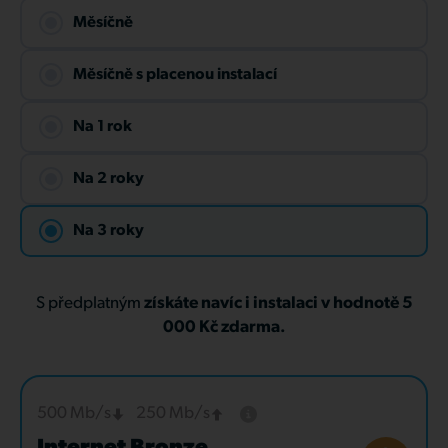
Měsíčně
Měsíčně s placenou instalací
Na 1 rok
Na 2 roky
Na 3 roky
S předplatným
získáte navíc i instalaci v hodnotě 5
000 Kč zdarma.
500 Mb/s
250 Mb/s