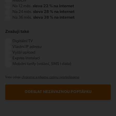
Měsíční
Na 12 měs.
sleva 22 % na internet
Na 24 měs.
sleva 28 % na internet
Na 36 měs.
sleva 38 % na internet
Zvažuji také
Digitální TV
Vlastní IP adresu
Vyšší upload
Expres instalaci
Mobilní tarify (volání, SMS i data)
Vaše údaje
chráníme a nikomu cizímu nepředáváme
.
ODESLAT NEZÁVAZNOU POPTÁVKU