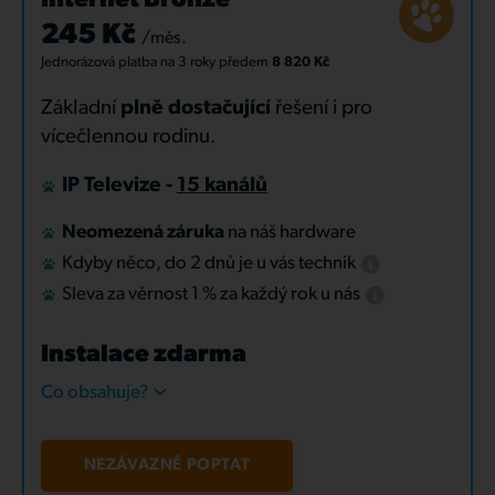
Internet Bronze
245 Kč
/měs.
Jednorázová platba
na 3 roky
předem
8 820 Kč
Základní
plně dostačující
řešení i pro
vícečlennou rodinu.
IP Televize -
15 kanálů
Neomezená záruka
na náš hardware
Kdyby něco, do 2 dnů je u vás technik
Sleva za věrnost 1 % za každý rok u nás
Instalace zdarma
Co obsahuje?
NEZÁVAZNĚ POPTAT