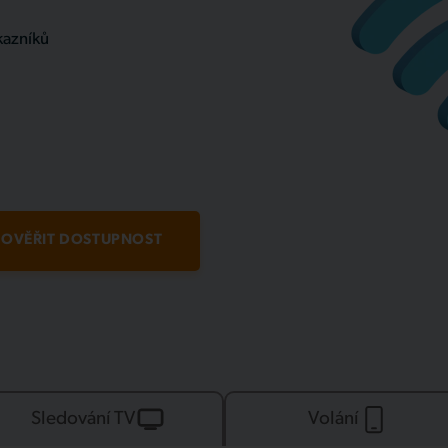
kazníků
OVĚŘIT DOSTUPNOST
Sledování TV
Volání