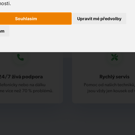
osti.
Souhlasím
Upravit mé předvolby
ám
24/7 živá podpora
Rychlý servis
lefonicky nebo na dálku
Pomoc od našich techniků,
me více než 70 % problémů.
jsou vždy jen kousek od 