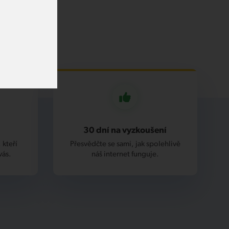
30 dní na vyzkoušení
 kteří
Přesvědčte se sami, jak spolehlivě
vás.
náš internet funguje.