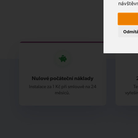
návštěvn
Odmít
Nulové počáteční náklady
Instalace za 1 Kč při smlouvě na 24
Te
měsíců.
vyřeší