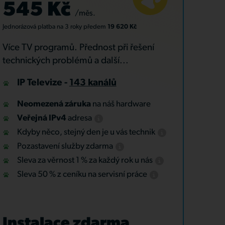
545 Kč
/měs.
Jednorázová platba
na 3 roky
předem
19 620 Kč
Více TV programů. Přednost při řešení
technických problémů a další...
IP Televize -
143 kanálů
Neomezená záruka
na náš hardware
Veřejná IPv4
adresa
Kdyby něco, stejný den je u vás technik
Pozastavení služby zdarma
Sleva za věrnost 1 % za každý rok u nás
Sleva 50 % z ceníku na servisní práce
Instalace zdarma