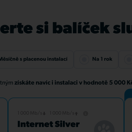
rte si balíček s
Měsíčně s placenou instalací
Na 1 rok
atným
získáte navíc i instalaci v hodnotě 5 000 
1 000 Mb/s
1 000 Mb/s
Internet Silver