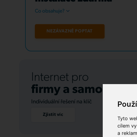
Co obsahuje?
NEZÁVAZNĚ POPTAT
Internet pro
firmy a samospráv
Individuální řešení na klíč
Použ
Zjistit víc
Tyto web
cílem vy
a reklam