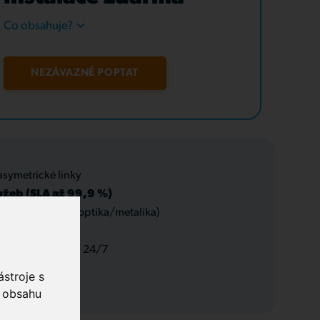
Co obsahuje?
NEZÁVAZNĚ POPTAT
asymetrické linky
užeb (SLA až 99,9 %)
 datové rozvody (optika/metalika)
 a servis, podpora 24/7
stroje s
o obsahu