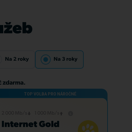
lužeb
Na 2 roky
Na 3 roky
Kč zdarma.
2 000 Mb/s
1 000 Mb/s
Internet Gold