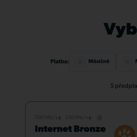
Vybe
Měsíčně
Platba:
S předpl
500 Mb/s
250 Mb/s
Internet Bronze