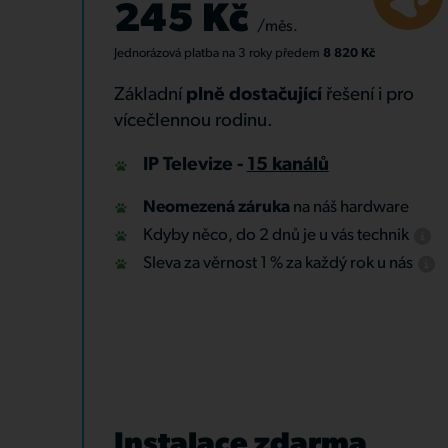
245 Kč
/měs.
Jednorázová platba
na 3 roky
předem
8 820 Kč
Základní
plně dostačující
řešení i pro
vícečlennou rodinu.
IP Televize -
15 kanálů
Neomezená záruka
na náš hardware
Kdyby něco, do 2 dnů je u vás technik
Sleva za věrnost 1 % za každý rok u nás
Instalace zdarma