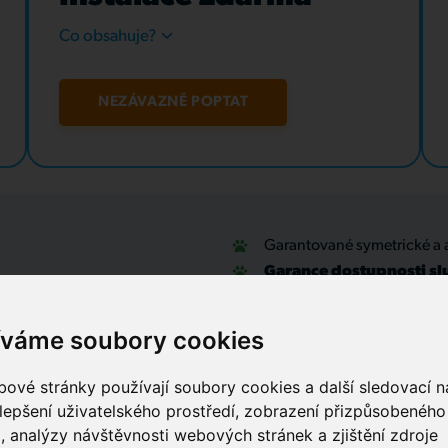
Co obsahuje?
NEZÁVAZNĚ POPTAT
Garantované symetrické a 
Garance dostupnosti sl
u
Optické přípojky a interní
Zabezpečovací systémy
íváme soubory cookies
IT outsourcing, správa sítí
Služby call centra
ové stránky používají soubory cookies a další sledovací ná
lepšení uživatelského prostředí, zobrazení přizpůsobenéh
, analýzy návštěvnosti webových stránek a zjištění zdroje