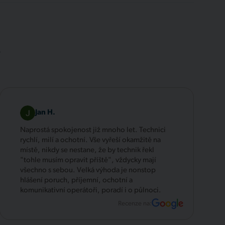
.
Jan H.
Naprostá spokojenost již mnoho let. Technici
rychlí, milí a ochotní. Vše vyřeší okamžitě na
místě, nikdy se nestane, že by technik řekl
"tohle musím opravit příště", vždycky mají
všechno s sebou. Velká výhoda je nonstop
hlášení poruch, příjemní, ochotní a
komunikativní operátoři, poradí i o půlnoci.
Recenze na: