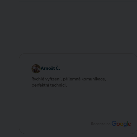
Arnošt Č.
Rychlé vyřízení, příjemná komunikace,
perfektní technici.
Recenze na: