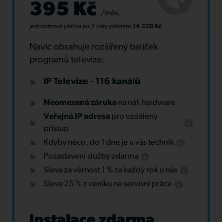
395 Kč
/měs.
Jednorázová platba
na 3 roky
předem
14 220 Kč
Navíc obsahuje rozšířený balíček
programů televize.
IP Televize -
116 kanálů
Neomezená záruka
na náš hardware
Veřejná IP adresa
pro vzdálený
přístup
Kdyby něco, do 1 dne je u vás technik
Pozastavení služby zdarma
Sleva za věrnost 1 % za každý rok u nás
Sleva 25 % z ceníku na servisní práce
Instalace zdarma