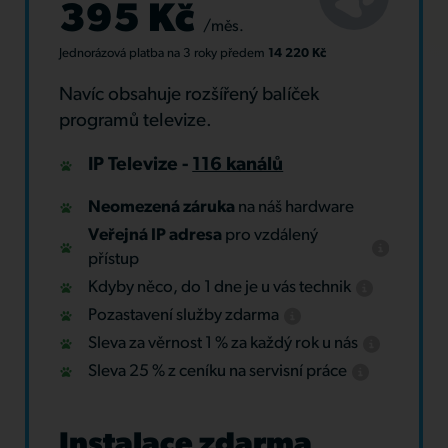
395 Kč
/měs.
Jednorázová platba
na 3 roky
předem
14 220 Kč
Navíc obsahuje rozšířený balíček
programů televize.
IP Televize -
116 kanálů
Neomezená záruka
na náš hardware
Veřejná IP adresa
pro vzdálený
přístup
Kdyby něco, do 1 dne je u vás technik
Pozastavení služby zdarma
Sleva za věrnost 1 % za každý rok u nás
Sleva 25 % z ceníku na servisní práce
Instalace zdarma