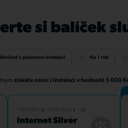
rte si balíček s
Měsíčně s placenou instalací
Na 1 rok
atným
získáte navíc i instalaci v hodnotě 5 000 
1 000 Mb/s
1 000 Mb/s
Internet Silver