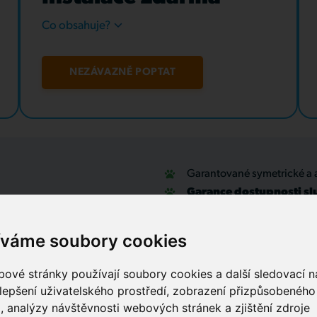
Co obsahuje?
NEZÁVAZNĚ POPTAT
Garantované symetrické a 
Garance dostupnosti sl
u
Optické přípojky a interní
Zabezpečovací systémy
íváme soubory cookies
IT outsourcing, správa sítí
Služby call centra
ové stránky používají soubory cookies a další sledovací ná
lepšení uživatelského prostředí, zobrazení přizpůsobenéh
, analýzy návštěvnosti webových stránek a zjištění zdroje