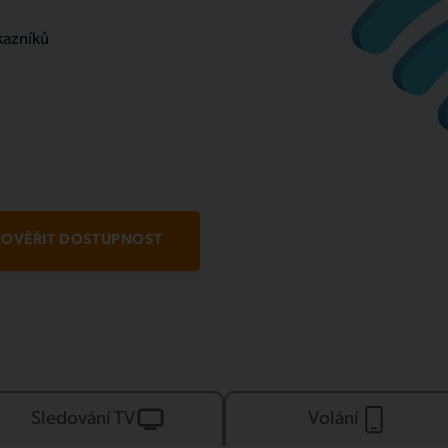
kazníků
OVĚŘIT DOSTUPNOST
Sledování TV
Volání