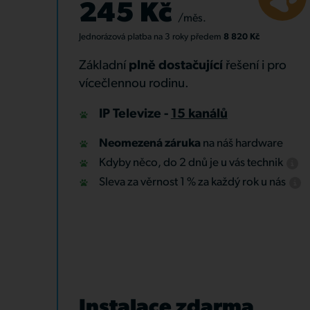
245 Kč
/měs.
Jednorázová platba
na 3 roky
předem
8 820 Kč
Základní
plně dostačující
řešení i pro
vícečlennou rodinu.
IP Televize -
15 kanálů
Neomezená záruka
na náš hardware
Kdyby něco, do 2 dnů je u vás technik
Sleva za věrnost 1 % za každý rok u nás
Instalace zdarma