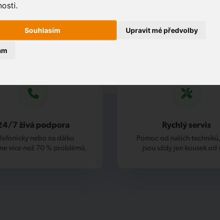
osti.
Souhlasím
Upravit mé předvolby
ám
24/7 živá podpora
Rychlý servis
lefonicky nebo na dálku
Pomoc od našich techniků,
me více než 70 % problémů.
jsou vždy jen kousek od 