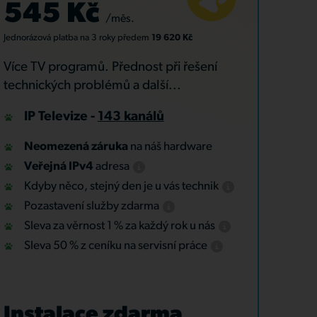
545 Kč
/měs.
Jednorázová platba
na 3 roky
předem
19 620 Kč
Více TV programů. Přednost při řešení
technických problémů a další...
IP Televize -
143 kanálů
Neomezená záruka
na náš hardware
Veřejná IPv4
adresa
Kdyby něco, stejný den je u vás technik
Pozastavení služby zdarma
Sleva za věrnost 1 % za každý rok u nás
Sleva 50 % z ceníku na servisní práce
Instalace zdarma