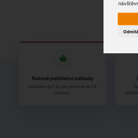
návštěvn
Odmít
Nulové počáteční náklady
Instalace za 1 Kč při smlouvě na 24
Te
měsíců.
vyřeší