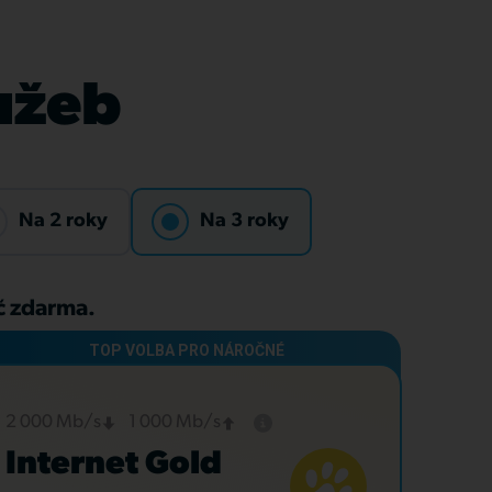
lužeb
Na 2 roky
Na 3 roky
Kč zdarma.
2 000 Mb/s
1 000 Mb/s
Internet Gold