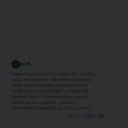
.
Jan H.
Naprostá spokojenost již mnoho let. Technici
rychlí, milí a ochotní. Vše vyřeší okamžitě na
místě, nikdy se nestane, že by technik řekl
"tohle musím opravit příště", vždycky mají
všechno s sebou. Velká výhoda je nonstop
hlášení poruch, příjemní, ochotní a
komunikativní operátoři, poradí i o půlnoci.
Recenze na: