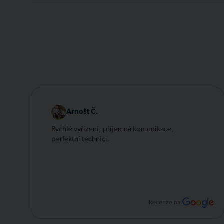
Arnošt Č.
Rychlé vyřízení, příjemná komunikace,
perfektní technici.
Recenze na: