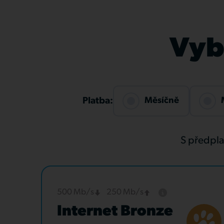
Vybe
Měsíčně
Platba:
S předpl
500 Mb/s
250 Mb/s
Internet Bronze