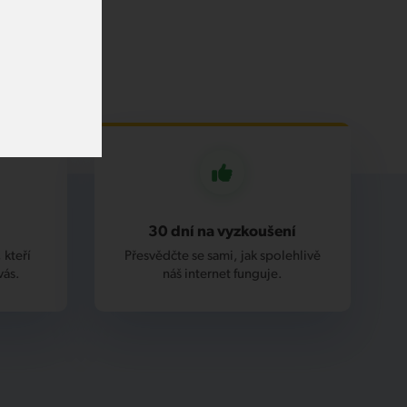
30 dní na vyzkoušení
 kteří
Přesvědčte se sami, jak spolehlivě
vás.
náš internet funguje.