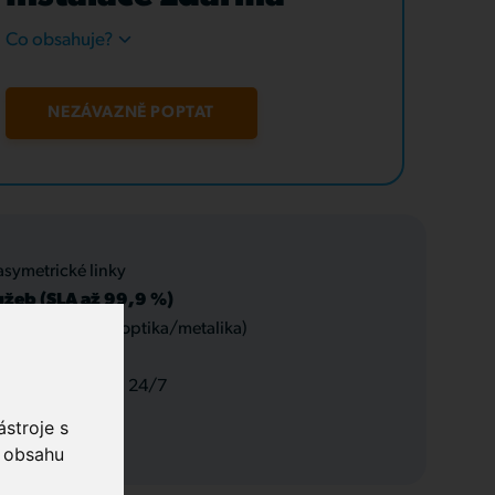
Co obsahuje?
NEZÁVAZNĚ POPTAT
asymetrické linky
užeb (SLA až 99,9 %)
 datové rozvody (optika/metalika)
 a servis, podpora 24/7
stroje s
o obsahu