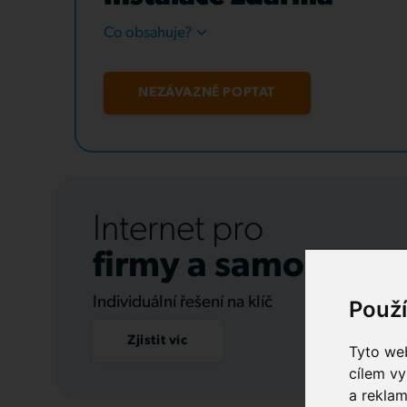
Co obsahuje?
NEZÁVAZNĚ POPTAT
Internet pro
firmy a samospráv
Individuální řešení na klíč
Použ
Zjistit víc
Tyto web
cílem vy
a reklam