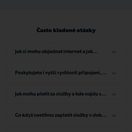
Často kladené otázky
Jak si mohu objednat internet a jak
probíhá instalace?
V takovém případě nás prosím kontaktujte na
telefonním čísle
+420 606 606 035
nebo
Poskytujete i vyšší rychlosti připojení,
napište na e-mail
info@tlapnet.cz
. Vyplnit
než uvádíte na webu?
můžete i náš kontaktní formulář. Během jednoho
Ano, jsme schopni zajistit připojení s rychlostí až
pracovního dne se vám ozve náš operátor a
10 Gbps. Rádi Vám připravíme řešení na míru –
Jak mohu platit za služby a kde najdu své
domluvíme vše potřebné.
včetně možnosti vybudování optické přípojky,
faktury?
pokud to bude dávat smysl. Je však důležité
Fakturu můžete uhradit několika způsoby –
Běžná instalace u zákazníka trvá cca 1-3 hodiny.
počítat s tím, že výsledná měsíční cena poté
bankovním převodem, prostřednictvím SIPO, v
Co když nestihnu zaplatit služby v době
většinou bývá úměrná rozsahu potřebných
hotovosti na vybraných pobočkách nebo
splatnosti?
investic do modernizace infrastruktury.
pohodlně přes mobilní bankovní aplikaci
Pokud zjistíte, že faktura nebyla uhrazena,