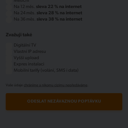
Měsíční
Na 12 měs.
sleva 22 % na internet
Na 24 měs.
sleva 28 % na internet
Na 36 měs.
sleva 38 % na internet
Zvažuji také
Digitální TV
Vlastní IP adresu
Vyšší upload
Expres instalaci
Mobilní tarify (volání, SMS i data)
Vaše údaje
chráníme a nikomu cizímu nepředáváme
.
ODESLAT NEZÁVAZNOU POPTÁVKU