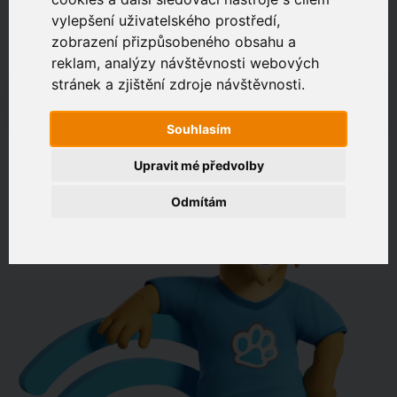
vylepšení uživatelského prostředí,
zobrazení přizpůsobeného obsahu a
Zákaznický portál
Jak rychlé je připojení na vaší adrese?
reklam, analýzy návštěvnosti webových
stránek a zjištění zdroje návštěvnosti.
např. Jeníkovská 940, Čáslav
Souhlasím
OVĚŘIT DOSTUPNOST
Upravit mé předvolby
Odmítám