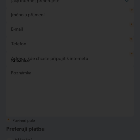
Jaký internet preferujete
FilmBox Extra, FilmBox Premium, FilmBox
Při aktivovaném Internet furt
nebude možné
*
Family, FilmBox Stars, AMC, Film +, CS Film / CS
streamovat video
(např. YouTube, Netflix
Nechám si poradit
Jméno a příjmení
Internet Bronze
Horror, AXN, AXN White, AXN Black, Disney
apod.), kvůli omezené přenosové rychlosti.
Internet Silver
*
Channel, Disney Junior, Nickelodeon,
E-mail
Internet Gold
Nicktoons, Nick Jr, JimJam, Minimax, RiK TV,
*
Erox, Eroxxx, Brazzers TV Europe, Dorcel TV,
Telefon
Dorcel XXX, Reality Kings TV, True Amateurs,
*
Bang U, Dusk!TV
Adresa, kde chcete připojit k internetu
Poznámka
*
Povinné pole
Preferuji platbu