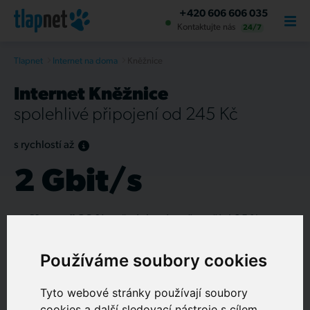
+420 606 606 035
Kontaktujte nás
24/7
Tlapnet
Internet na doma
Kněžnice
Internet Kněžnice
spolehlivé připojení od 245 Kč
s rychlostí až
2 Gbit/s
O NÁS
Slevu až 38 %
s předplatným už využívá 35 %
zákazníků
Používáme soubory cookies
Sjednání termínu připojení
do 3 dnů
Nonstop dostupná a
živá
podpora
Tyto webové stránky používají soubory
cookies a další sledovací nástroje s cílem