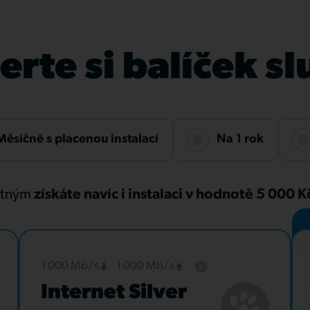
rte si balíček s
Měsíčně s placenou instalací
Na 1 rok
atným
získáte navíc i instalaci v hodnotě 5 000 
1 000 Mb/s
1 000 Mb/s
Internet Silver