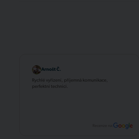
Arnošt Č.
Rychlé vyřízení, příjemná komunikace,
perfektní technici.
Recenze na: