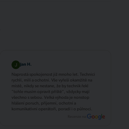
.
Jan H.
Naprostá spokojenost již mnoho let. Technici
rychlí, milí a ochotní. Vše vyřeší okamžitě na
místě, nikdy se nestane, že by technik řekl
"tohle musím opravit příště", vždycky mají
všechno s sebou. Velká výhoda je nonstop
hlášení poruch, příjemní, ochotní a
komunikativní operátoři, poradí i o půlnoci.
Recenze na: