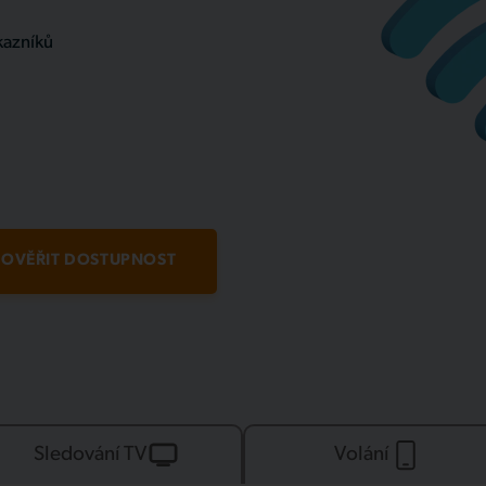
kazníků
OVĚŘIT DOSTUPNOST
Sledování TV
Volání