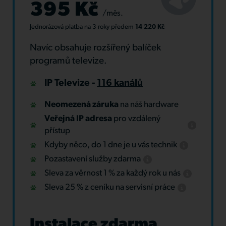
395 Kč
/měs.
Jednorázová platba
na 3 roky
předem
14 220 Kč
Navíc obsahuje rozšířený balíček
programů televize.
IP Televize -
116 kanálů
Neomezená záruka
na náš hardware
Veřejná IP adresa
pro vzdálený
přístup
Kdyby něco, do 1 dne je u vás technik
Pozastavení služby zdarma
Sleva za věrnost 1 % za každý rok u nás
Sleva 25 % z ceníku na servisní práce
Instalace zdarma