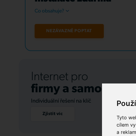
Co obsahuje?
NEZÁVAZNĚ POPTAT
Internet pro
firmy a samospráv
Individuální řešení na klíč
Použ
Zjistit víc
Tyto web
cílem vy
a reklam