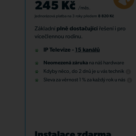
245 Kč
/měs.
Jednorázová platba
na 3 roky
předem
8 820 Kč
Základní
plně dostačující
řešení i pro
vícečlennou rodinu.
IP Televize -
15 kanálů
Neomezená záruka
na náš hardware
Kdyby něco, do 2 dnů je u vás technik
Sleva za věrnost 1 % za každý rok u nás
Instalace zdarma