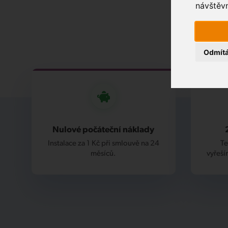
návštěvn
Odmít
Nulové počáteční náklady
Instalace za 1 Kč při smlouvě na 24
Te
měsíců.
vyřeší