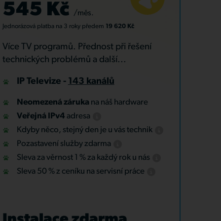
545 Kč
/měs.
Jednorázová platba
na 3 roky
předem
19 620 Kč
Více TV programů. Přednost při řešení
technických problémů a další...
IP Televize -
143 kanálů
Neomezená záruka
na náš hardware
Veřejná IPv4
adresa
Kdyby něco, stejný den je u vás technik
Pozastavení služby zdarma
Sleva za věrnost 1 % za každý rok u nás
Sleva 50 % z ceníku na servisní práce
Instalace zdarma