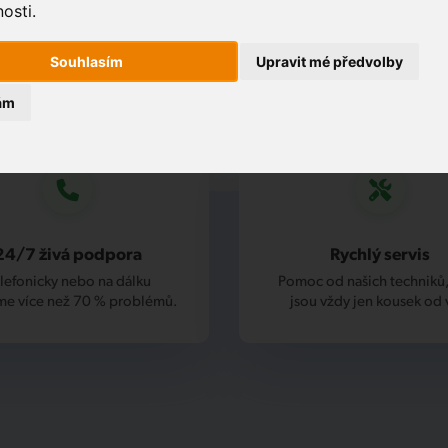
osti.
Souhlasím
Upravit mé předvolby
ám
24/7 živá podpora
Rychlý servis
lefonicky nebo na dálku
Pomoc od našich techniků,
me více než 70 % problémů.
jsou vždy jen kousek od 