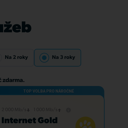
lužeb
Na 2 roky
Na 3 roky
Kč zdarma.
2 000 Mb/s
1 000 Mb/s
Internet Gold