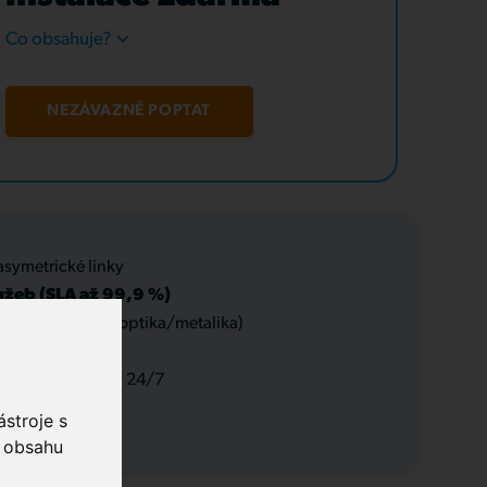
Co obsahuje?
NEZÁVAZNĚ POPTAT
asymetrické linky
užeb (SLA až 99,9 %)
 datové rozvody (optika/metalika)
 a servis, podpora 24/7
stroje s
o obsahu