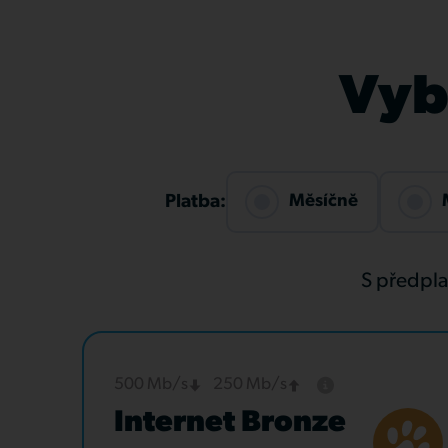
Vybe
Měsíčně
Platba:
S předpl
500 Mb/s
250 Mb/s
Internet Bronze