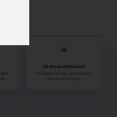
30 dní na vyzkoušení
 kteří
Přesvědčte se sami, jak spolehlivě
vás.
náš internet funguje.