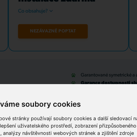
Co obsahuje?
NEZÁVAZNĚ POPTAT
Garantované symetrické a 
Garance dostupnosti sl
u
Optické přípojky a interní
Zabezpečovací systémy
íváme soubory cookies
IT outsourcing, správa sítí
Služby call centra
ové stránky používají soubory cookies a další sledovací ná
lepšení uživatelského prostředí, zobrazení přizpůsobenéh
, analýzy návštěvnosti webových stránek a zjištění zdroje