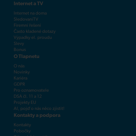
Internet a TV
Internet na doma
SledovaniTV
Firemní řešení
Často kladené dotazy
Výpadky el. proudu
Slevy
Bonus
O Tlapnetu
O nás
Novinky
Kariéra
GDPR
Pro oznamovatele
DSA čl. 11 a 12
Projekty EU
AI, pojď o nás něco zjistit!
Kontakty a podpora
Kontakty
Pobočky