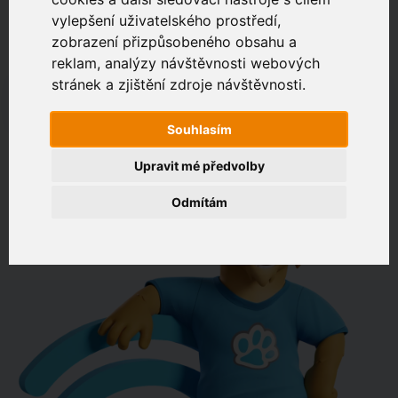
vylepšení uživatelského prostředí,
zobrazení přizpůsobeného obsahu a
Zákaznický portál
Jak rychlé je připojení na vaší adrese?
reklam, analýzy návštěvnosti webových
stránek a zjištění zdroje návštěvnosti.
např. Jeníkovská 940, Čáslav
Souhlasím
OVĚŘIT DOSTUPNOST
Upravit mé předvolby
Odmítám