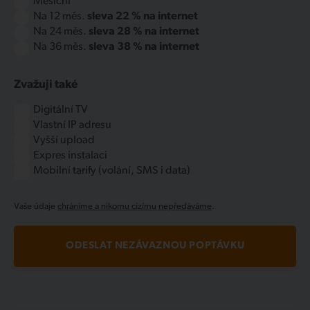
Měsíční
Na 12 měs.
sleva 22 % na internet
Na 24 měs.
sleva 28 % na internet
Na 36 měs.
sleva 38 % na internet
Zvažuji také
Digitální TV
Vlastní IP adresu
Vyšší upload
Expres instalaci
Mobilní tarify (volání, SMS i data)
Vaše údaje
chráníme a nikomu cizímu nepředáváme
.
ODESLAT NEZÁVAZNOU POPTÁVKU