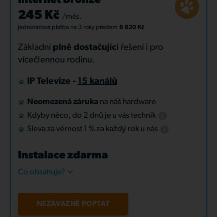
Internet Bronze
245 Kč
/měs.
Jednorázová platba
na 3 roky
předem
8 820 Kč
Základní
plně dostačující
řešení i pro
vícečlennou rodinu.
IP Televize -
15 kanálů
Neomezená záruka
na náš hardware
Kdyby něco, do 2 dnů je u vás technik
Sleva za věrnost 1 % za každý rok u nás
Instalace zdarma
Co obsahuje?
NEZÁVAZNĚ POPTAT