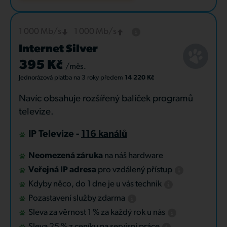
1 000 Mb/s
1 000 Mb/s
Internet Silver
395 Kč
/měs.
Jednorázová platba
na 3 roky
předem
14 220 Kč
Navíc obsahuje rozšířený balíček programů
televize.
IP Televize -
116 kanálů
Neomezená záruka
na náš hardware
Veřejná IP adresa
pro vzdálený přístup
Kdyby něco, do 1 dne je u vás technik
Pozastavení služby zdarma
Sleva za věrnost 1 % za každý rok u nás
Sleva 25 % z ceníku na servisní práce