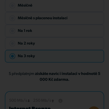
Měsíčně
Měsíčně s placenou instalací
Na 1 rok
Na 2 roky
Na 3 roky
S předplatným
získáte navíc i instalaci v hodnotě 5
000 Kč zdarma.
500 Mb/s
250 Mb/s