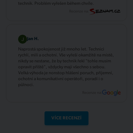
technik. Problém vyřešen během chvíle.
Recenze na:
Jan H.
Naprostá spokojenost již mnoho let. Technici
rychlí, milí a ochotní. Vše vyřeší okamžitě na místě,
nikdy se nestane, že by technik řekl "tohle musím
opravit příště", vždycky mají všechno s sebou.
Velká výhoda je nonstop hlášení poruch, příjemní,
ochotní a komunikativní operátoři, poradí i o
půlnoci.
Recenze na:
VÍCE RECENZÍ